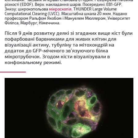
різкості (EDOF). Верх: накладання шарів. Посередині: EB1-GFP.
Знизу: широкопольова
мікроскопія
. THUNDER Large Volume
Computational Clearing (LVCC). Масштабна шкала 20 мкм. Надано
професором Ральфом Якобом і Мануелем Мюллером, Університет
Філіпса, Марбург, Німеччина.
Після 9 днів розвитку деякі зі згаданих вище кіст були
пофарбовані барвниками для живих клітин для
візуалізації актину, тубуліну та мітохондрій на
додаток до GFP-міченого зв’язуючого білка
мікротрубочок. Згодом кісти візуалізували в
конфокальному режимі.