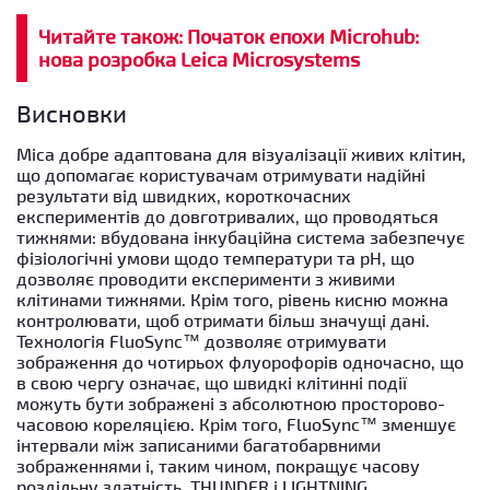
Читайте також: Початок епохи Microhub:
нова розробка Leica Microsystems
Висновки
Mica добре адаптована для візуалізації живих клітин,
що допомагає користувачам отримувати надійні
результати від швидких, короткочасних
експериментів до довготривалих, що проводяться
тижнями: вбудована інкубаційна система забезпечує
фізіологічні умови щодо температури та рН, що
дозволяє проводити експерименти з живими
клітинами тижнями. Крім того, рівень кисню можна
контролювати, щоб отримати більш значущі дані.
Технологія FluoSync™ дозволяє отримувати
зображення до чотирьох флуорофорів одночасно, що
в свою чергу означає, що швидкі клітинні події
можуть бути зображені з абсолютною просторово-
часовою кореляцією. Крім того, FluoSync™ зменшує
інтервали між записаними багатобарвними
зображеннями і, таким чином, покращує часову
роздільну здатність. THUNDER і LIGHTNING