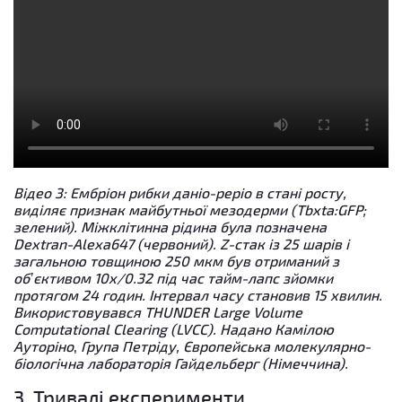
Відео 3: Ембріон рибки даніо-реріо в стані росту,
виділяє признак майбутньої мезодерми (Tbxta:GFP;
зелений). Міжклітинна рідина була позначена
Dextran-Alexa647 (червоний). Z-стак із 25 шарів і
загальною товщиною 250 мкм був отриманий з
об’єктивом 10x/0.32 під час тайм-лапс зйомки
протягом 24 годин. Інтервал часу становив 15 хвилин.
Використовувався THUNDER Large Volume
Computational Clearing (LVCC). Надано Камілою
Ауторіно
,
Група Петріду, Європейська молекулярно-
біологічна лабораторія Гайдельберг (Німеччина).
3. Тривалі експерименти