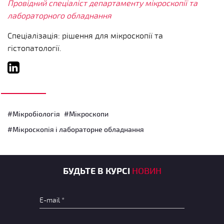
Провідний спеціаліст департаменту мікроскопії та
лабораторного обладнання
Спеціалізація: рішення для мікроскопії та
гістопатології.
#Мікробіологія
#Мікроскопи
#Мікроскопія і лабораторне обладнання
БУДЬТЕ В КУРСІ
НОВИН