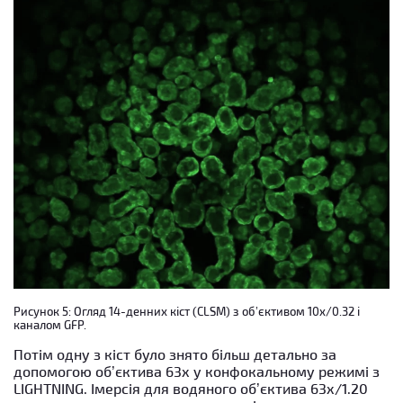
Рисунок 5: Огляд 14-денних кіст (CLSM) з об’єктивом 10x/0.32 і
каналом GFP.
Потім одну з кіст було знято більш детально за
допомогою об’єктива 63x у конфокальному режимі з
LIGHTNING. Імерсія для водяного об’єктива 63x/1.20