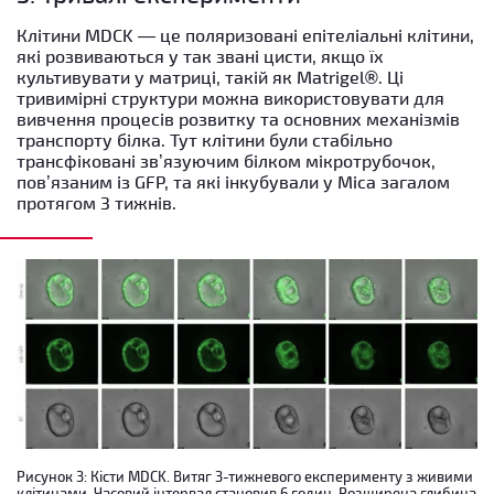
Клітини MDCK — це поляризовані епітеліальні клітини,
які розвиваються у так звані цисти, якщо їх
культивувати у матриці, такій як Matrigel
®
. Ці
тривимірні структури можна використовувати для
вивчення процесів розвитку та основних механізмів
транспорту білка. Тут клітини були стабільно
трансфіковані зв’язуючим білком мікротрубочок,
пов’язаним із GFP, та які інкубували у Mica загалом
протягом 3 тижнів.
Рисунок 3: Кісти MDCK. Витяг 3-тижневого експерименту з живими
клітинами. Часовий інтервал становив 6 годин. Розширена глибина