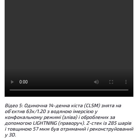
Відео 5: Одиночна 14-денна кіста (CLSM) знята на
об’єктив 63x/1.20 з водяною імерсією у
конфокальному режимі (зліва) і оброблених за
допомогою LIGHTNING (праворуч). Z-стек із 285 шарів
і товщиною 57 мкм був отриманий і реконструйований
у 3D.