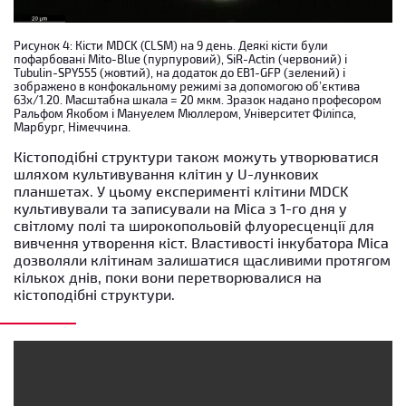
Рисунок 4: Кісти MDCK (CLSM) на 9 день. Деякі кісти були
пофарбовані Mito-Blue (пурпуровий), SiR-Actin (червоний) і
Tubulin-SPY555 (жовтий), на додаток до EB1-GFP (зелений) і
зображено в конфокальному режимі за допомогою об’єктива
63x/1.20. Масштабна шкала = 20 мкм. Зразок надано професором
Ральфом Якобом і Мануелем Мюллером, Університет Філіпса,
Марбург, Німеччина.
Кістоподібні структури також можуть утворюватися
шляхом культивування клітин у U-лункових
планшетах. У цьому експерименті клітини MDCK
культивували та записували на Mica з 1-го дня у
світлому полі та широкопольовій флуоресценції для
вивчення утворення кіст. Властивості інкубатора Mica
дозволяли клітинам залишатися щасливими протягом
кількох днів, поки вони перетворювалися на
кістоподібні структури.