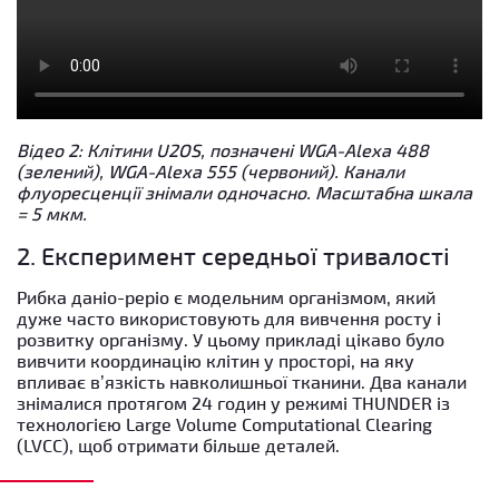
Відео 2: Клітини U2OS, позначені WGA-Alexa 488
(зелений), WGA-Alexa 555 (червоний). Канали
флуоресценції знімали одночасно. Масштабна шкала
= 5 мкм.
2. Експеримент середньої тривалості
Рибка даніо-реріо є модельним організмом, який
дуже часто використовують для вивчення росту і
розвитку організму. У цьому прикладі цікаво було
вивчити координацію клітин у просторі, на яку
впливає в’язкість навколишньої тканини. Два канали
знімалися протягом 24 годин у режимі THUNDER із
технологією Large Volume Computational Clearing
(LVCC), щоб отримати більше деталей.