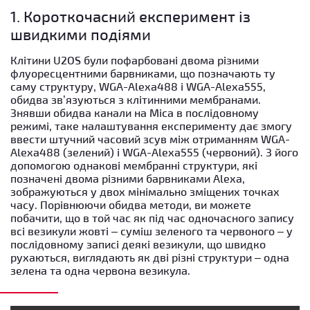
1. Короткочасний експеримент із
швидкими подіями
Клітини U2OS були пофарбовані двома різними
флуоресцентними барвниками, що позначають ту
саму структуру, WGA-Alexa488 і WGA-Alexa555,
обидва зв’язуються з клітинними мембранами.
Знявши обидва канали на Mica в послідовному
режимі, таке налаштування експерименту дає змогу
ввести штучний часовий зсув між отриманням WGA-
Alexa488 (зелений) і WGA-Alexa555 (червоний). З його
допомогою однакові мембранні структури, які
позначені двома різними барвниками Alexa,
зображуються у двох мінімально зміщених точках
часу. Порівнюючи обидва методи, ви можете
побачити, що в той час як під час одночасного запису
всі везикули жовті – суміш зеленого та червоного – у
послідовному записі деякі везикули, що швидко
рухаються, виглядають як дві різні структури – одна
зелена та одна червона везикула.