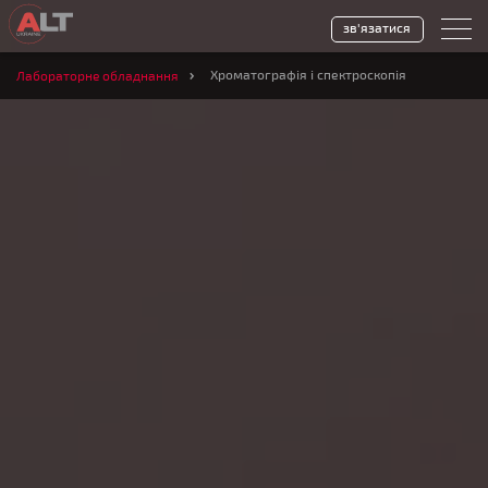
зв'язатися
Хроматографія і спектроскопія
Лабораторне обладнання