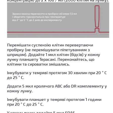
Перемішати суспензію клітин перевертаючи
пробірку (не перемішувати піпетуванням з
шприцом). Додайте 1 мкл клітин (бідсів) у кожну
лунку планшету Терасакі. Переконайтесь, що
клітини та сироватки змішались.
Інкубувати у темряві протягом 30 хвилин при 20 ° C
до 25 ° C.
Додати 5 мкл кролячого АВС або DR комплементу у
кожну лунку.
Інкубувати планшет у темряві протягом 1 години
при 20 ° C до 25 ° C.
У кожну лунку додайте 5 мкл FQAE.