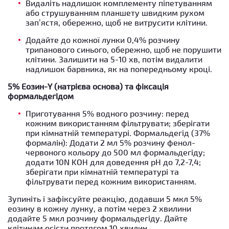
Видаліть надлишок комплементу піпетуванням
або струшуванням планшету швидким рухом
зап’ястя, обережно, щоб не витрусити клітини.
Додайте до кожної лунки 0,4% розчину
трипанового синього, обережно, щоб не порушити
клітини. Залишити на 5-10 хв, потім видалити
надлишок барвника, як на попередньому кроці.
5% Еозин-Y (натрієва основа) та фіксація
формальдегідом
Приготування 5% водного розчину: перед
кожним використанням фільтрувати; зберігати
при кімнатній температурі. Формальдегід (37%
формалін): Додати 2 мл 5% розчину фенол-
червоного кольору до 500 мл формальдегіду;
додати 10N KOH для доведення рН до 7,2-7,4;
зберігати при кімнатній температурі та
фільтрувати перед кожним використанням.
Зупиніть і зафіксуйте реакцію, додавши 5 мкл 5%
еозину в кожну лунку, а потім через 2 хвилини
додайте 5 мкл розчину формальдегіду. Дайте
клітинам осісти протягом 10 хвилин.