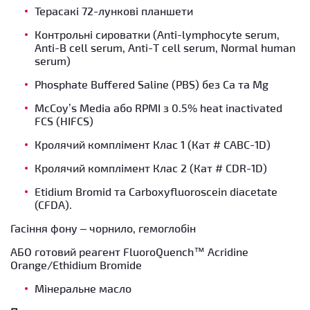
Терасакі 72-лункові планшети
Контрольні сироватки (Anti-lymphocyte serum,
Anti-B cell serum, Anti-Т cell serum, Normal human
serum)
Phosphate Buffered Saline (PBS) без Са та Мg
McCoy’s Media або RPMI з 0.5% heat inactivated
FСS (HIFCS)
Кролячий комплімент Клас 1 (Кат # CABC-1D)
Кролячий комплімент Клас 2 (Кат # CDR-1D)
Etidium Bromid та Сarboxyfluoroscein diacetate
(CFDA).
Гасіння фону – чорнило, гемоглобін
АБО
готовий реагент FluoroQuench™ Acridine
Orange/Ethidium Bromide
Мінеральне масло