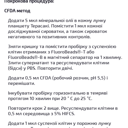
Покрокова процедура:
CFDA метод
Додати 5 мкл мінеральної олії в кожну лунку
планшету Терасакі. Помістити 1 мкл кожної
досліджуваної сироватки, а також сироваток
негативного та позитивних контролів.
Зняти кришку та помістити пробірку з суспензією
клітин отриманих з FluoroBeads®-Т або
FluoroBeads®-В в магнітний сепаратор на 1 хвилину.
Злити супернатант та ресуспендувати клітини
(бідси) у PBS. Повторити двічі.
Додати 0,5 мл CFDA (робочий розчин, рН 5,5) і
перемішати.
Інкубувати пробірку горизонтально в темряві
протягом 10 хвилин при 20 ° C до 25 °C.
Повторити крок 2 вище. Ресуспендувати клітини в
0,5 мл середовища з 5% HIFCS.
Додати 1 мкл суспензії клітин у порожню лунку