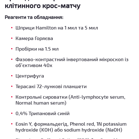
клітинного крос-матчу
Реагенти та обладнання:
Шприци Hamilton на 1 мкл та 5 мкл
Камера Горяєва
Пробірки на 1.5 мл
Фазово-контрастний інвертований мікроскоп із
об’єктивом 40x
Центрифуга
Терасакі 72-лункові планшети
Контрольні сироватки (Anti-lymphocyte serum,
Normal human serum)
0,4% Трипановий синій
Eosin Y, формальдегід, Phenol red, 1N potassium
hydroxide (KOH) або sodium hydroxide (NaOH)