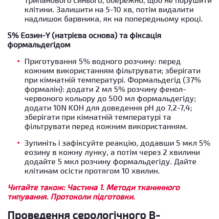
клітини. Залишити на 5-10 хв, потім видалити
надлишок барвника, як на попередньому кроці.
5% Еозин-Y (натрієва основа) та фіксація
формальдегідом
Приготування 5% водного розчину: перед
кожним використанням фільтрувати; зберігати
при кімнатній температурі. Формальдегід (37%
формалін): додати 2 мл 5% розчину фенол-
червоного кольору до 500 мл формальдегіду;
додати 10N KOH для доведення рН до 7,2-7,4;
зберігати при кімнатній температурі та
фільтрувати перед кожним використанням.
Зупиніть і зафіксуйте реакцію, додавши 5 мкл 5%
еозину в кожну лунку, а потім через 2 хвилини
додайте 5 мкл розчину формальдегіду. Дайте
клітинам осісти протягом 10 хвилин.
Читайте також: Частина 1. Методи тканинного
типування. Протоколи підготовки.
Проведення серологічного В-