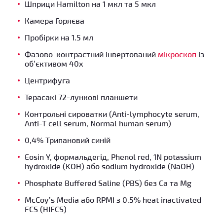
Шприци Hamilton на 1 мкл та 5 мкл
Камера Горяєва
Пробірки на 1.5 мл
Фазово-контрастний інвертований
мікроскоп
із
об’єктивом 40x
Центрифуга
Терасакі 72-лункові планшети
Контрольні сироватки (Anti-lymphocyte serum,
Anti-T cell serum, Normal human serum)
0,4% Трипановий синій
Eosin Y, формальдегід, Phenol red, 1N potassium
hydroxide (KOH) або sodium hydroxide (NaOH)
Phosphate Buffered Saline (PBS) без Са та Мg
McCoy’s Media або RPMI з 0.5% heat inactivated
FСS (HIFCS)