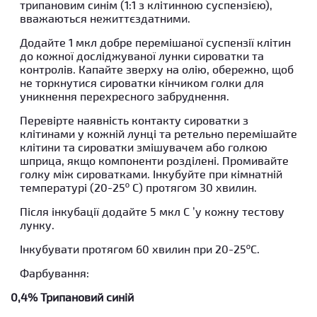
трипановим синім (1:1 з клітинною суспензією),
вважаються нежиттєздатними.
Додайте 1 мкл добре перемішаної суспензії клітин
до кожної досліджуваної лунки сироватки та
контролів. Капайте зверху на олію, обережно, щоб
не торкнутися сироватки кінчиком голки для
уникнення перехресного забруднення.
Перевірте наявність контакту сироватки з
клітинами у кожній лунці та ретельно перемішайте
клітини та сироватки змішувачем або голкою
шприца, якщо компоненти розділені. Промивайте
голку між сироватками. Інкубуйте при кімнатній
температурі (20-25º C) протягом 30 хвилин.
Після інкубації додайте 5 мкл C ’у кожну тестову
лунку.
Інкубувати протягом 60 хвилин при 20-25ºC.
Фарбування:
0,4% Трипановий синій