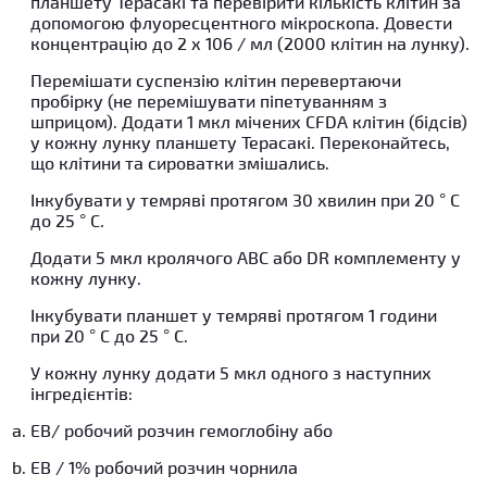
планшету Терасакі та перевірити кількість клітин за
допомогою флуоресцентного мікроскопа. Довести
концентрацію до 2 х 106 / мл (2000 клітин на лунку).
Перемішати суспензію клітин перевертаючи
пробірку (
не перемішувати піпетуванням з
шприцом
). Додати 1 мкл мічених CFDA клітин (бідсів)
у кожну лунку планшету Терасакі. Переконайтесь,
що клітини та сироватки змішались.
Інкубувати у темряві протягом 30 хвилин при 20 ° C
до 25 ° C.
Додати 5 мкл кролячого АВС або DR комплементу у
кожну лунку.
Інкубувати планшет у темряві протягом 1 години
при 20 ° C до 25 ° C.
У кожну лунку додати 5 мкл одного з наступних
інгредієнтів:
ЕB/ робочий розчин гемоглобіну або
EB / 1% робочий розчин чорнила