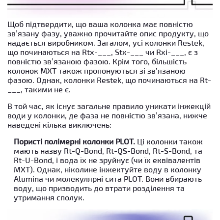
Щоб підтвердити, що ваша колонка має повністю
зв’язану фазу, уважно прочитайте опис продукту, що
надається виробником. Загалом, усі колонки Restek,
що починаються на Rtx-___, Stx-___ чи Rxi-___, є з
повністю зв’язаною фазою. Крім того, більшість
колонок MXT також пропонуються зі зв’язаною
фазою. Однак, колонки Restek, що починаються на Rt-
___, такими не є.
В той час, як існує загальне правило уникати інжекцій
води у колонки, де фаза не повністю зв’язана, нижче
наведені кілька виключень:
Пористі полімерні колонки PLOT.
Ці колонки також
мають назву Rt-Q-Bond, Rt-QS-Bond, Rt-S-Bond, та
Rt-U-Bond, і вода їх не зруйнує (чи їх еквівалентів
MXT). Однак, ніколине інжектуйте воду в колонку
Alumina чи молекулярні сита PLOT. Вони вбирають
воду, що призводить до втрати розділення та
утримання сполук.