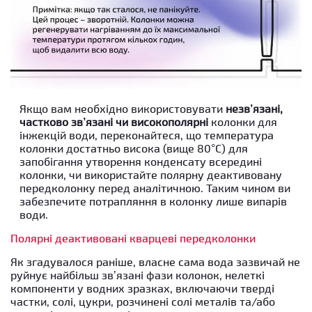
Якщо вам необхідно використовувати
незв’язані,
частково зв’язані чи високополярні
колонки
для
інжекцій води, переконайтеся, що температура
колонки достатньо висока (вище 80°C) для
запобігання утворення конденсату всередині
колонки, чи використайте полярну деактивовану
передколонку перед аналітичною. Таким чином ви
забезпечите потрапляння в колонку лише випарів
води.
Полярні деактивовані кварцеві передколонки
Як згадувалося раніше, власне сама вода зазвичай не
руйнує найбільш зв’язані фази колонок, нелеткі
компоненти у водних зразках, включаючи тверді
частки, солі, цукри, розчинені солі металів та/або