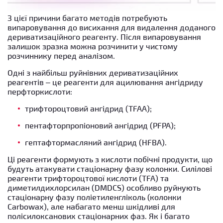
З цієї причини багато методів потребують
випаровування до висихання для видалення доданого
дериватизаційного реагенту. Після випаровування
залишок зразка можна розчинити у чистому
розчиннику перед аналізом.
Одні з найбільш руйнівних дериватизаційних
реагентів – це реагенти для ацилювання ангідриду
перфторкислоти:
трифтороцтовий ангідрид (TFAA);
пентафторпропіоновий ангідрид (PFPA);
гептафтормасляний ангідрид (HFBA).
Ці реагенти формують з кислоти побічні продукти, що
будуть атакувати стаціонарну фазу колонки. Силілові
реагенти трифтороцтової кислоти (TFA) та
диметилдихлорсилан (DMDCS) особливо руйнують
стаціонарну фазу поліетиленгліколь (колонки
Carbowax), але набагато менш шкідливі для
полісилоксанових стаціонарних фаз. Як і багато