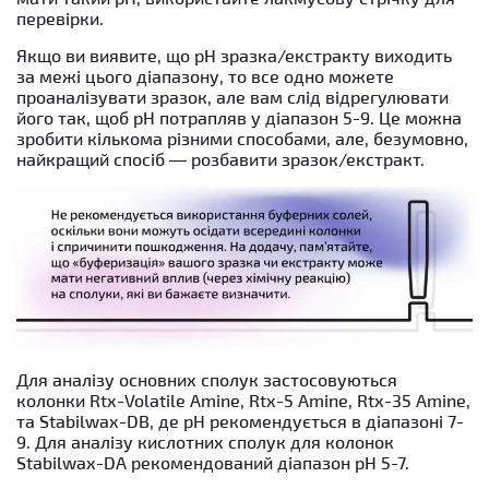
перевірки.
Якщо ви виявите, що рН зразка/екстракту виходить
за межі цього діапазону, то все одно можете
проаналізувати зразок, але вам слід відрегулювати
його так, щоб рН потрапляв у діапазон 5-9. Це можна
зробити кількома різними способами, але, безумовно,
найкращий спосіб — розбавити зразок/екстракт.
Для аналізу основних сполук застосовуються
колонки Rtx-Volatile Amine, Rtx-5 Amine, Rtx-35 Amine,
та Stabilwax-DB, де рН рекомендується в діапазоні 7-
9. Для аналізу кислотних сполук для колонок
Stabilwax-DA рекомендований діапазон pH 5-7.