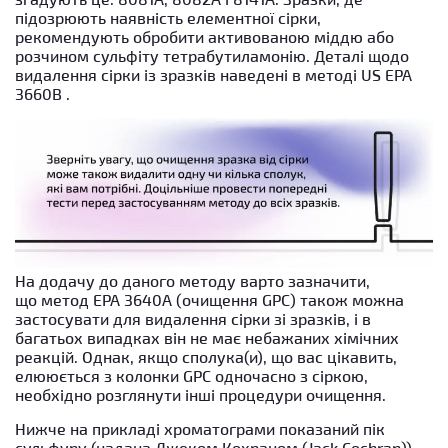
підозрюють наявність елементної сірки,
рекомендують обробити активованою міддю або
розчином сульфіту тетрабутиламонію. Деталі щодо
видалення сірки із зразків наведені в методі
US EPA
3660B
.
На додачу до даного методу варто зазначити,
що
метод EPA 3640A
(очищення GPC) також можна
застосувати для видалення сірки зі зразків, і в
багатьох випадках він не має небажаних хімічних
реакцій. Однак, якщо сполука(и), що вас цікавить,
елююється з колонки GPC одночасно з сіркою,
необхідно розглянути інші процедури очищення.
Нижче на прикладі хроматограми показаний пік
сульфуру (надана Джеком Кохраном (Jack Cochran)).