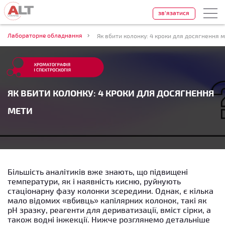
зв'язатися
Лабораторне обладнання
Як вбити колонку: 4 кроки для досягнення 
ЯК ВБИТИ КОЛОНКУ: 4 КРОКИ ДЛЯ ДОСЯГНЕННЯ
МЕТИ
Більшість аналітиків вже знають, що підвищені
температури, як і наявність кисню, руйнують
стаціонарну фазу колонки зсередини. Однак, є кілька
мало відомих «вбивць» капілярних колонок, такі як
pH зразку, реагенти для дериватизації, вміст сірки, а
також водні інжекції. Нижче розглянемо детальніше