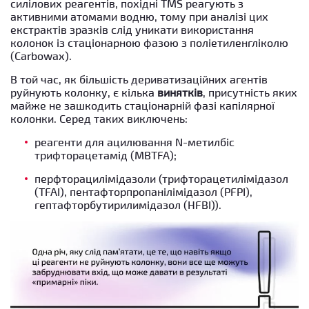
силілових реагентів, похідні TMS реагують з
активними атомами водню, тому при аналізі цих
екстрактів зразків слід уникати використання
колонок із стаціонарною фазою з поліетиленгліколю
(Carbowax).
В той час, як більшість дериватизаційних агентів
руйнують колонку, є кілька
винятків
, присутність яких
майже не зашкодить стаціонарній фазі капілярної
колонки. Серед таких виключень:
реагенти для ацилювання N-метилбіс
трифторацетамід (MBTFA);
перфторацилімідазоли (трифторацетилімідазол
(TFAI), пентафторпропанілімідазол (PFPI),
гептафторбутирилимідазол (HFBI)).