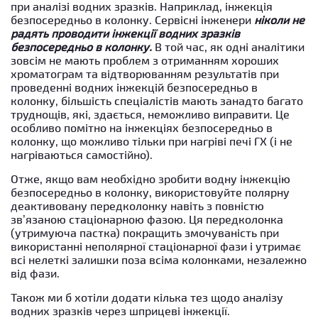
при аналізі водних зразків. Наприклад, інжекція
безпосередньо в колонку. Сервісні інженери
ніколи не
радять проводити інжекції водних зразків
безпосередньо в колонку.
В той час, як одні аналітики
зовсім не мають проблем з отриманням хороших
хроматограм та відтворюванням результатів при
проведенні водних інжекцій безпосередньо в
колонку, більшість спеціалістів мають занадто багато
труднощів, які, здається, неможливо виправити. Це
особливо помітно на інжекціях безпосередньо в
колонку, що можливо тільки при нагріві печі ГХ (і не
нагріваються самостійно).
Отже, якщо вам необхідно зробити водну інжекцію
безпосередньо в колонку, використовуйте полярну
деактивовану передколонку навіть з повністю
зв’язаною стаціонарною фазою. Ця передколонка
(утримуюча пастка) покращить змочуваність при
використанні неполярної стаціонарної фази і утримає
всі нелеткі залишки поза всіма колонками, незалежно
від фази.
Також ми б хотіли додати кілька тез щодо аналізу
водних зразків через шприцеві інжекції.