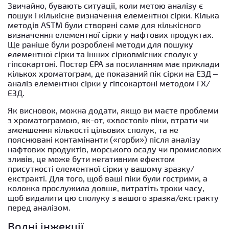
Звичайно, бувають ситуації, коли метою аналізу є
пошук і кількісне визначення елементної сірки. Кілька
методів ASTM були створені саме для кількісного
визначення елементної сірки у нафтових продуктах.
Ще раніше були розроблені методи для пошуку
елементної сірки та інших сірковмісних сполук у
гіпсокартоні. Постер EPA за посиланням має приклади
кількох хроматограм, де показаний пік сірки на ЕЗД –
аналіз елементної сірки у гіпсокартоні методом ГХ/
ЕЗД
.
Як висновок, можна додати, якщо ви маєте проблеми
з хроматограмою, як-от, «хвостові» піки, втрати чи
зменшення кількості цільових сполук, та не
пояснювані контамінанти («горби») після аналізу
нафтових продуктів, морського осаду чи промислових
зливів, це може бути негативним ефектом
присутності елементної сірки у вашому зразку/
екстракті. Для того, щоб ваші піки були гострими, а
колонка прослужила довше, витратіть трохи часу,
щоб видалити цю сполуку з вашого зразка/екстракту
перед аналізом.
Водні інжекції