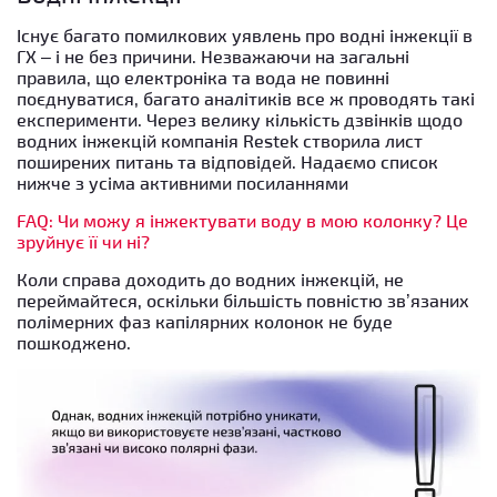
Існує багато помилкових уявлень про водні інжекції в
ГХ – і не без причини. Незважаючи на загальні
правила, що електроніка та вода не повинні
поєднуватися, багато аналітиків все ж проводять такі
експерименти. Через велику кількість дзвінків щодо
водних інжекцій компанія Restek створила лист
поширених питань та відповідей. Надаємо список
нижче з усіма активними посиланнями
FAQ: Чи можу я інжектувати воду в мою колонку? Це
зруйнує її чи ні?
Коли справа доходить до водних інжекцій, не
переймайтеся, оскільки більшість повністю зв’язаних
полімерних фаз капілярних колонок не буде
пошкоджено.