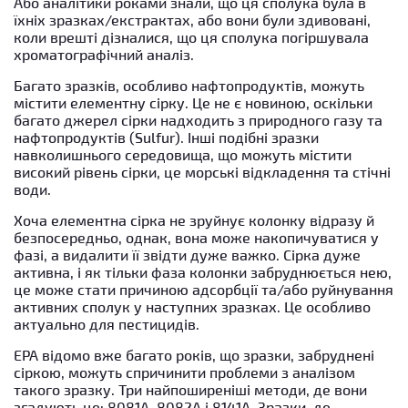
Або аналітики роками знали, що ця сполука була в
їхніх зразках/екстрактах, або вони були здивовані,
коли врешті дізналися, що ця сполука погіршувала
хроматографічний аналіз.
Багато зразків, особливо нафтопродуктів, можуть
містити елементну сірку. Це не є новиною, оскільки
багато джерел сірки надходить з природного газу та
нафтопродуктів (Sulfur). Інші подібні зразки
навколишнього середовища, що можуть містити
високий рівень сірки, це морські відкладення та стічні
води.
Хоча елементна сірка не зруйнує колонку відразу й
безпосередньо, однак, вона може накопичуватися у
фазі, а видалити її звідти дуже важко. Сірка дуже
активна, і як тільки фаза колонки забруднюється нею,
це може стати причиною адсорбції та/або руйнування
активних сполук у наступних зразках. Це особливо
актуально для пестицидів.
EPA відомо вже багато років, що зразки, забруднені
сіркою, можуть спричинити проблеми з аналізом
такого зразку. Три найпоширеніші методи, де вони
згадують це: 8081A, 8082A і 8141A. Зразки, де