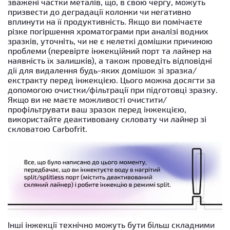
зважені частки металів, що, в свою чергу, можуть
призвести до деградації колонки чи негативно
вплинути на її продуктивність. Якщо ви помічаєте
різке погіршення хроматограми при аналізі водних
зразків, уточніть, чи не є нелеткі домішки причиною
проблеми (перевірте інжекційний порт та лайнер на
наявність їх залишків), а також проведіть відповідні
дії для видалення будь-яких домішок зі зразка/
екстракту перед інжекцією. Цього можна досягти за
допомогою очистки/фільтрації при підготовці зразку.
Якщо ви не маєте можливості очистити/
профільтрувати ваш зразок перед інжекцією,
використайте деактивовану скловату чи лайнер зі
скловатою Carbofrit.
Інші інжекції технічно можуть бути більш складними