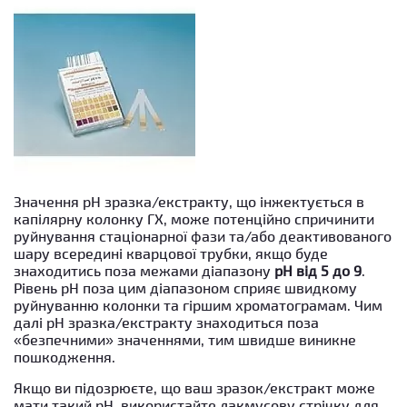
Значення pH зразка/екстракту, що інжектується в
капілярну колонку ГХ, може потенційно спричинити
руйнування стаціонарної фази та/або деактивованого
шару всередині кварцової трубки, якщо буде
знаходитись поза межами діапазону
рН від 5 до 9
.
Рівень рН поза цим діапазоном сприяє швидкому
руйнуванню колонки та гіршим хроматограмам. Чим
далі рН зразка/екстракту знаходиться поза
«безпечними» значеннями, тим швидше виникне
пошкодження.
Якщо ви підозрюєте, що ваш зразок/екстракт може
мати такий рН, використайте лакмусову стрічку для