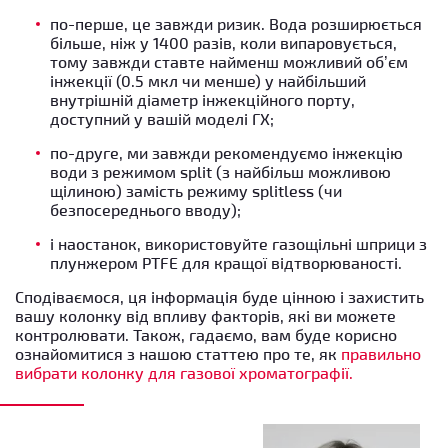
по-перше, це завжди ризик. Вода розширюється
більше, ніж у 1400 разів, коли випаровується,
тому завжди ставте найменш можливий об’єм
інжекції (0.5 мкл чи менше) у найбільший
внутрішній діаметр інжекційного порту,
доступний у вашій моделі ГХ;
по-друге, ми завжди рекомендуємо інжекцію
води з режимом split (з найбільш можливою
щілиною) замість режиму splitless (чи
безпосереднього вводу);
і наостанок, використовуйте газощільні шприци з
плунжером PTFE для кращої відтворюваності.
Сподіваємося, ця інформація буде цінною і захистить
вашу колонку від впливу факторів, які ви можете
контролювати. Також, гадаємо, вам буде корисно
ознайомитися з нашою статтею про те, як
правильно
вибрати колонку для газової хроматографії.