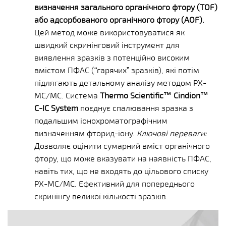
визначення загального органічного фтору (TOF)
або адсорбованого органічного фтору (AOF).
Цей метод може використовуватися як
швидкий скринінговий інструмент для
виявлення зразків з потенційно високим
вмістом ПФАС (“гарячих” зразків), які потім
підлягають детальному аналізу методом РХ-
МС/МС. Система
Thermo Scientific™ Cindion™
C-IC System
поєднує спалювання зразка з
подальшим іонохроматографічним
визначенням фторид-іону.
Ключові переваги:
Дозволяє оцінити сумарний вміст органічного
фтору, що може вказувати на наявність ПФАС,
навіть тих, що не входять до цільового списку
РХ-МС/МС. Ефективний для попереднього
скринінгу великої кількості зразків.