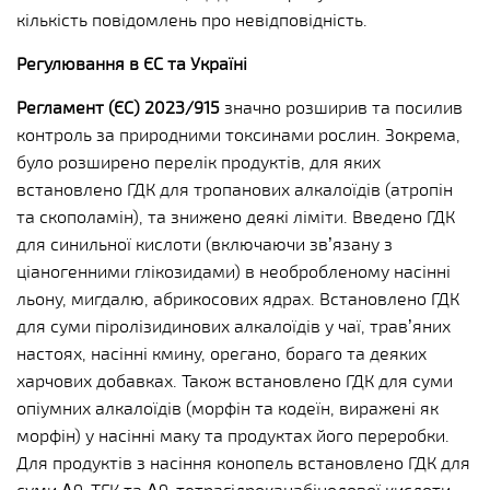
кількість повідомлень про невідповідність.
Регулювання в ЄС та Україні
Регламент (ЄС) 2023/915
значно розширив та посилив
контроль за природними токсинами рослин. Зокрема,
було розширено перелік продуктів, для яких
встановлено ГДК для тропанових алкалоїдів (атропін
та скополамін), та знижено деякі ліміти. Введено ГДК
для синильної кислоти (включаючи зв’язану з
ціаногенними глікозидами) в необробленому насінні
льону, мигдалю, абрикосових ядрах. Встановлено ГДК
для суми піролізидинових алкалоїдів у чаї, трав’яних
настоях, насінні кмину, орегано, бораго та деяких
харчових добавках. Також встановлено ГДК для суми
опіумних алкалоїдів (морфін та кодеїн, виражені як
морфін) у насінні маку та продуктах його переробки.
Для продуктів з насіння конопель встановлено ГДК для
суми Δ9-ТГК та Δ9-тетрагідроканабінолової кислоти