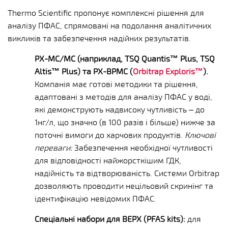
Thermo Scientific пропонує комплексні рішення для
аналізу ПФАС, спрямовані на подолання аналітичних
викликів та забезпечення надійних результатів.
РХ-МС/МС (наприклад, TSQ Quantis™ Plus, TSQ
Altis™ Plus) та РХ-ВРМС (
Orbitrap Exploris™
).
Компанія має готові методики та рішення,
адаптовані з методів для аналізу ПФАС у воді,
які демонструють надвисоку чутливість – до
1нг/л, що значно (в 100 разів і більше) нижче за
поточні вимоги до харчових продуктів.
Ключові
переваги:
Забезпечення необхідної чутливості
для відповідності найжорсткішим ГДК,
надійність та відтворюваність. Системи Orbitrap
дозволяють проводити нецільовий скринінг та
ідентифікацію невідомих ПФАС.
Спеціальні набори для ВЕРХ (PFAS kits):
для