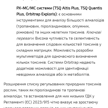
РХ-МС/МС системи (TSQ Altis Plus, TSQ Quantis
Plus, Orbitrap Exploris):
є основними
інструментами для аналізу більшості алкалоїдів
(тропанових, піролізидинових, опіумних,
ріжкових) та інших нелетких токсинів.
Ключові
переваги:
Висока чутливість та селективність
для визначення слідових кількостей токсинів у
складних матрицях. Можливість розробки
мультиметодів для одночасного визначення
кількох токсинів. Системи Orbitrap надають
додаткові можливості для ідентифікації
невідомих алкалоїдів або їх метаболітів.
Розширення списку регульованих природних токсинів
рослин, таких як піролізидинові та тропанові
алкалоїди, та встановлення для них низьких ГДК у
Регламенті (ЄС) 2023/915 чітко вказує на зростаючу
увагу регуляторних органів до цих контамінантів.