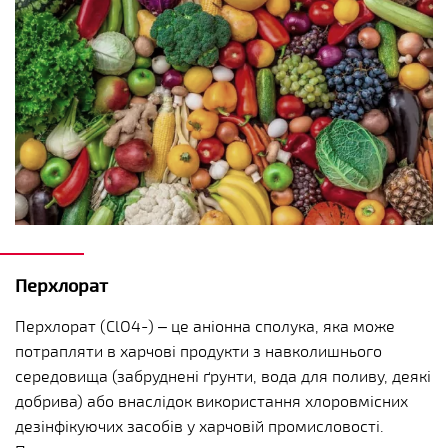
Перхлорат
Перхлорат (ClO
4
-) – це аніонна сполука, яка може
потрапляти в харчові продукти з навколишнього
середовища (забруднені ґрунти, вода для поливу, деякі
добрива) або внаслідок використання хлоровмісних
дезінфікуючих засобів у харчовій промисловості.