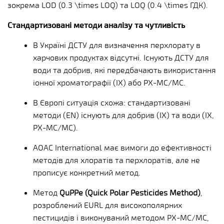
зокрема LOD (0.3 \times LOQ) та LOQ (0.4 \times ГДК).
Стандартизовані методи аналізу та чутливість
В Україні ДСТУ для визначення перхлорату в
харчових продуктах відсутні. Існують ДСТУ для
води та добрив, які передбачають використання
іонної хроматографії (ІХ) або РХ-МС/МС.
В Європі ситуація схожа: стандартизовані
методи (EN) існують для добрив (ІХ) та води (ІХ,
РХ-МС/МС).
AOAC International має вимоги до ефективності
методів для хлоратів та перхлоратів, але не
прописує конкретний метод.
Метод
QuPPe (Quick Polar Pesticides Method)
,
розроблений EURL для високополярних
пестицидів і виконуваний методом РХ-МС/МС,