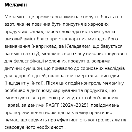
Меламін
Меламін – це промислова хімічна сполука, багата на
азот, яка не повинна бути присутня в харчових
продуктах. Однак, через свою здатність імітувати
високий вміст білка при стандартних методах його
визначення (наприклад, за К’єльдалем, що базується
на вмісті азоту), меламін свого часу використовувався
для фальсифікації молочних продуктів, зокрема,
дитячих сумішей, що призвело до серйозних наслідків
для здоров’я дітей, включаючи смертельні випадки
(інцидент у Китаї). Після цих подій контроль меламіну,
особливо в дитячому харчуванні та продуктах, що
імпортуються з регіонів ризику, став обов’язковим.
Наразі, за даними RASFF (2024-2025), повідомлень
про перевищення норм для меламіну практично
немає, що свідчить про ефективність контролю, але не
скасовує його необхідності.