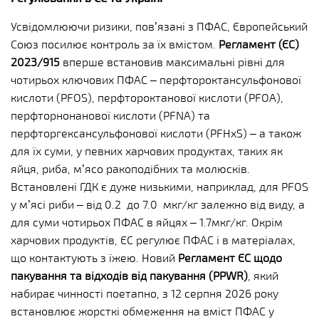
Усвідомлюючи ризики, пов’язані з ПФАС, Європейський
Союз посилює контроль за їх вмістом.
Регламент (ЄС)
2023/915
вперше встановив максимальні рівні для
чотирьох ключових ПФАС – перфтороктансульфонової
кислоти (PFOS), перфтороктанової кислоти (PFOA),
перфторнонанової кислоти (PFNA) та
перфторгексансульфонової кислоти (PFHxS) – а також
для їх суми, у певних харчових продуктах, таких як
яйця, риба, м’ясо ракоподібних та молюсків.
Встановлені ГДК є дуже низькими, наприклад, для PFOS
у м’ясі риби – від 0.2 до 7.0 мкг/кг залежно від виду, а
для суми чотирьох ПФАС в яйцях – 1.7мкг/кг. Окрім
харчових продуктів, ЄС регулює ПФАС і в матеріалах,
що контактують з їжею. Новий
Регламент ЄС щодо
пакування та відходів від пакування (PPWR)
, який
набирає чинності поетапно, з 12 серпня 2026 року
встановлює жорсткі обмеження на вміст ПФАС у