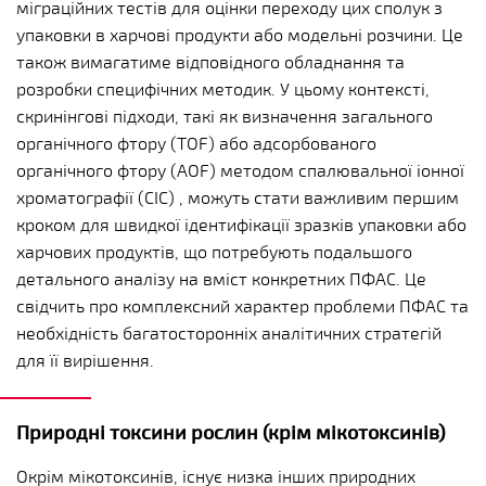
міграційних тестів для оцінки переходу цих сполук з
упаковки в харчові продукти або модельні розчини. Це
також вимагатиме відповідного обладнання та
розробки специфічних методик. У цьому контексті,
скринінгові підходи, такі як визначення загального
органічного фтору (TOF) або адсорбованого
органічного фтору (AOF) методом спалювальної іонної
хроматографії (CIC) , можуть стати важливим першим
кроком для швидкої ідентифікації зразків упаковки або
харчових продуктів, що потребують подальшого
детального аналізу на вміст конкретних ПФАС. Це
свідчить про комплексний характер проблеми ПФАС та
необхідність багатосторонніх аналітичних стратегій
для її вирішення.
Природні токсини рослин (крім мікотоксинів)
Окрім мікотоксинів, існує низка інших природних