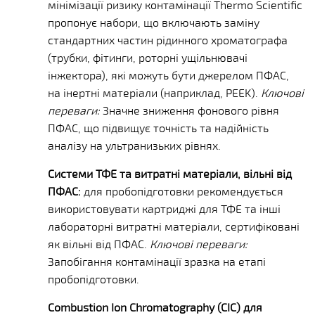
мінімізації ризику контамінації Thermo Scientific
пропонує набори, що включають заміну
стандартних частин рідинного хроматографа
(трубки, фітинги, роторні ущільнювачі
інжектора), які можуть бути джерелом ПФАС,
на інертні матеріали (наприклад, PEEK).
Ключові
переваги:
Значне зниження фонового рівня
ПФАС, що підвищує точність та надійність
аналізу на ультранизьких рівнях.
Системи ТФЕ та витратні матеріали, вільні від
ПФАС:
для пробопідготовки рекомендується
використовувати картриджі для ТФЕ та інші
лабораторні витратні матеріали, сертифіковані
як вільні від ПФАС.
Ключові переваги:
Запобігання контамінації зразка на етапі
пробопідготовки.
Combustion Ion Chromatography (CIC) для