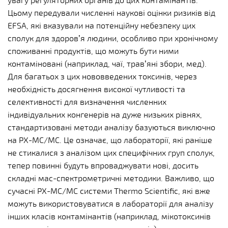
Цьому передували численні наукові оцінки ризиків від
EFSA, які вказували на потенційну небезпеку цих
сполук для здоров’я людини, особливо при хронічному
споживанні продуктів, що можуть бути ними
контаміновані (наприклад, чаї, трав’яні збори, мед).
Для багатьох з цих нововведених токсинів, через
необхідність досягнення високої чутливості та
селективності для визначення численних
індивідуальних конгенерів на дуже низьких рівнях,
стандартизовані методи аналізу базуються виключно
на РХ-МС/МС. Це означає, що лабораторії, які раніше
не стикалися з аналізом цих специфічних груп сполук,
тепер повинні будуть впроваджувати нові, досить
складні мас-спектрометричні методики. Важливо, що
сучасні РХ-МС/МС системи Thermo Scientific, які вже
можуть використовуватися в лабораторії для аналізу
інших класів контамінантів (наприклад, мікотоксинів