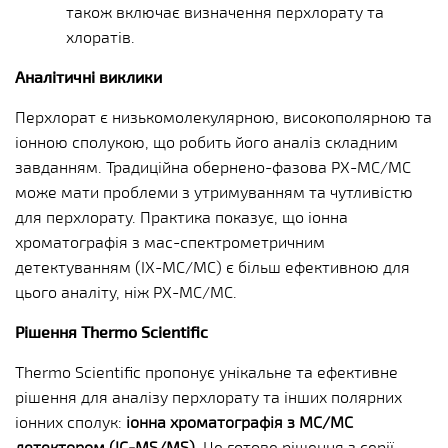
також включає визначення перхлорату та
хлоратів.
Аналітичні виклики
Перхлорат є низькомолекулярною, високополярною та
іонною сполукою, що робить його аналіз складним
завданням. Традиційна обернено-фазова РХ-МС/МС
може мати проблеми з утримуванням та чутливістю
для перхлорату. Практика показує, що іонна
хроматографія з мас-спектрометричним
детектуванням (ІХ-МС/МС) є більш ефективною для
цього аналіту, ніж РХ-МС/МС.
Рішення Thermo Scientific
Thermo Scientific пропонує унікальне та ефективне
рішення для аналізу перхлорату та інших полярних
іонних сполук:
іонна хроматографія з МС/МС
детектором (IC-MS/MS).
Це готове рішення з серії