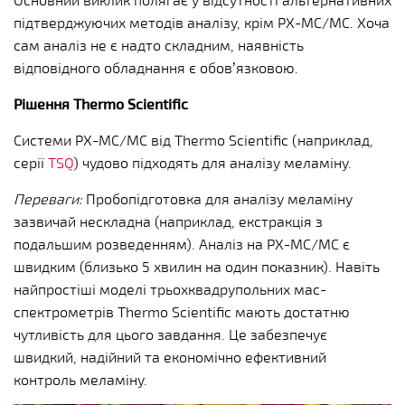
підтверджуючих методів аналізу, крім РХ-МС/МС. Хоча
сам аналіз не є надто складним, наявність
відповідного обладнання є обов’язковою.
Рішення Thermo Scientific
Системи РХ-МС/МС від Thermo Scientific (наприклад,
серії
TSQ
) чудово підходять для аналізу меламіну.
Переваги:
Пробопідготовка для аналізу меламіну
зазвичай нескладна (наприклад, екстракція з
подальшим розведенням). Аналіз на РХ-МС/МС є
швидким (близько 5 хвилин на один показник). Навіть
найпростіші моделі трьохквадрупольних мас-
спектрометрів Thermo Scientific мають достатню
чутливість для цього завдання. Це забезпечує
швидкий, надійний та економічно ефективний
контроль меламіну.