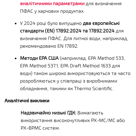
аналітичними параметрами
для визначення
ПФАС у харчових продуктах.
У 2024 році було випущено
два європейські
стандарти (EN)
17892:2024 та 17892:2024
для
визначення ПФАС. Для питної води, наприклад,
рекомендовано EN 17892.
Методи EPA США
(наприклад, EPA Method 533,
EPA Method 537.1, EPA Draft Method 1633 для
води) також широко використовуються та часто
розробляються у співпраці з виробниками
обладнання, такими як Thermo Scientific.
Аналітичні виклики
Надзвичайно низькі ГДК:
Вимагають
використання високочутливих РХ-МС/МС або
РХ-ВРМС систем.