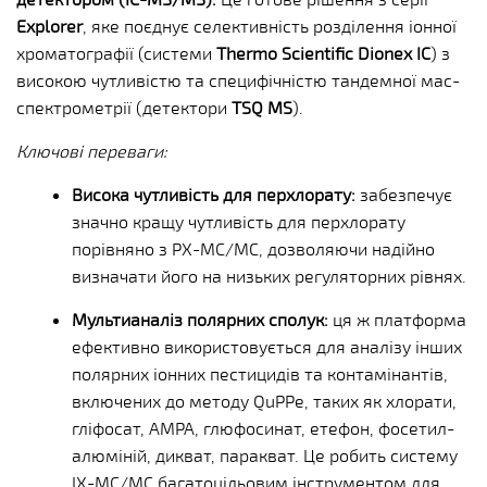
Explorer
, яке поєднує селективність розділення іонної
хроматографії (системи
Thermo Scientific Dionex IC
) з
високою чутливістю та специфічністю тандемної мас-
спектрометрії (детектори
TSQ MS
).
Ключові переваги:
Висока чутливість для перхлорату:
забезпечує
значно кращу чутливість для перхлорату
порівняно з РХ-МС/МС, дозволяючи надійно
визначати його на низьких регуляторних рівнях.
Мультианаліз полярних сполук:
ця ж платформа
ефективно використовується для аналізу інших
полярних іонних пестицидів та контамінантів,
включених до методу QuPPe, таких як хлорати,
гліфосат, АМРА, глюфосинат, етефон, фосетил-
алюміній, дикват, паракват. Це робить систему
ІХ-МС/МС багатоцільовим інструментом для