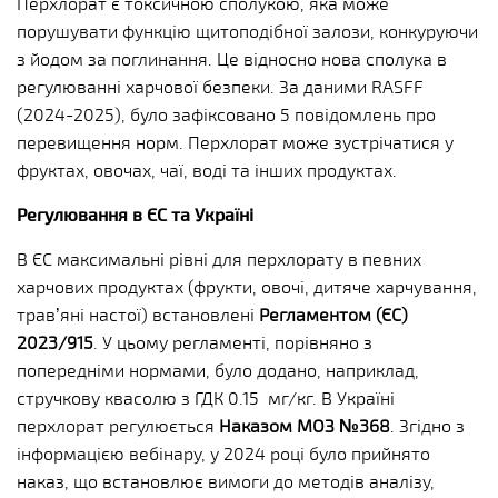
Перхлорат є токсичною сполукою, яка може
порушувати функцію щитоподібної залози, конкуруючи
з йодом за поглинання. Це відносно нова сполука в
регулюванні харчової безпеки. За даними RASFF
(2024-2025), було зафіксовано 5 повідомлень про
перевищення норм. Перхлорат може зустрічатися у
фруктах, овочах, чаї, воді та інших продуктах.
Регулювання в ЄС та Україні
В ЄС максимальні рівні для перхлорату в певних
харчових продуктах (фрукти, овочі, дитяче харчування,
трав’яні настої) встановлені
Регламентом (ЄС)
2023/915
. У цьому регламенті, порівняно з
попередніми нормами, було додано, наприклад,
стручкову квасолю з ГДК 0.15 мг/кг. В Україні
перхлорат регулюється
Наказом МОЗ №368
. Згідно з
інформацією вебінару, у 2024 році було прийнято
наказ, що встановлює вимоги до методів аналізу,