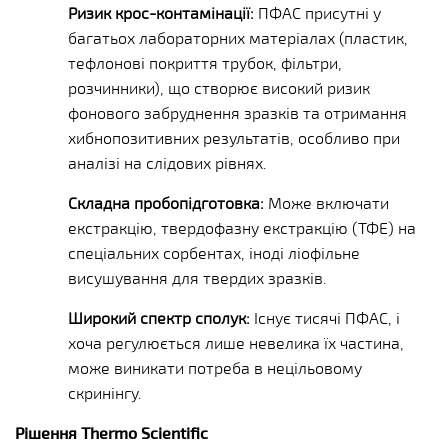
Ризик крос-контамінації:
ПФАС присутні у
багатьох лабораторних матеріалах (пластик,
тефлонові покриття трубок, фільтри,
розчинники), що створює високий ризик
фонового забруднення зразків та отримання
хибнопозитивних результатів, особливо при
аналізі на слідових рівнях.
Складна пробопідготовка:
Може включати
екстракцію, твердофазну екстракцію (ТФЕ) на
спеціальних сорбентах, іноді ліофільне
висушування для твердих зразків.
Широкий спектр сполук:
Існує тисячі ПФАС, і
хоча регулюється лише невелика їх частина,
може виникати потреба в нецільовому
скринінгу.
Рішення Thermo Scientific