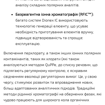
аналізу складних полярних аналітів.
Безреагентна іонна хроматографія (RFIC™):
багато систем Dionex IC використовують
технологію генерації елюенту, що усуває
необхідність приготування елюентів вручну,
підвищує відтворюваність та спрощує
експлуатацію.
Включення перхлорату, а також інших іонних полярних
контамінантів, таких як хлорати (які також
аналізуються методом QuPPe, до списку речовин, що
підлягають регулярному контролю, є яскравим
свідченням еволюції регуляторних вимог. Це, у свою
чергу, стимулює розвиток та впровадження нових,
більш адаптованих аналітичних підходів. Традиційні
методи рідинної хроматографії на обернених фазах, які
чудово працюють для широкого кола органічних