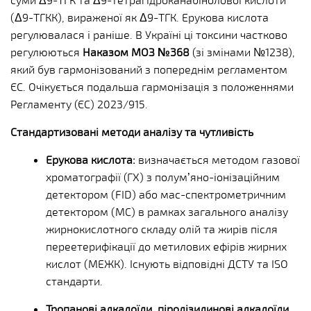
(Δ9-ТГКК), вираженої як Δ9-ТГК. Ерукова кислота
регулювалася і раніше. В Україні ці токсини частково
регулюються
Наказом МОЗ №368
(зі змінами №1238),
який був гармонізований з попереднім регламентом
ЄС. Очікується подальша гармонізація з положеннями
Регламенту (ЄС) 2023/915.
Стандартизовані методи аналізу та чутливість
Ерукова кислота:
визначається методом газової
хроматографії (ГХ) з полум’яно-іонізаційним
детектором (FID) або мас-спектрометричним
детектором (МС) в рамках загального аналізу
жирнокислотного складу олій та жирів після
переетерифікації до метилових ефірів жирних
кислот (МЕЖК). Існують відповідні ДСТУ та ISO
стандарти.
Тропанові алкалоїди, піролізидинові алкалоїди,