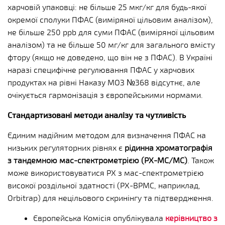
харчовій упаковці: не більше 25 мкг/кг для будь-якої
окремої сполуки ПФАС (виміряної цільовим аналізом),
не більше 250 ppb для суми ПФАС (виміряної цільовим
аналізом) та не більше 50 мг/кг для загального вмісту
фтору (якщо не доведено, що він не з ПФАС). В Україні
наразі специфічне регулювання ПФАС у харчових
продуктах на рівні Наказу МОЗ №368 відсутнє, але
очікується гармонізація з європейськими нормами.
Стандартизовані методи аналізу та чутливість
Єдиним надійним методом для визначення ПФАС на
низьких регуляторних рівнях є
рідинна хроматографія
з тандемною мас-спектрометрією (РХ-МС/МС)
. Також
може використовуватися РХ з мас-спектрометрією
високої роздільної здатності (РХ-ВРМС, наприклад,
Orbitrap) для нецільового скринінгу та підтвердження.
Європейська Комісія опублікувала
керівництво з