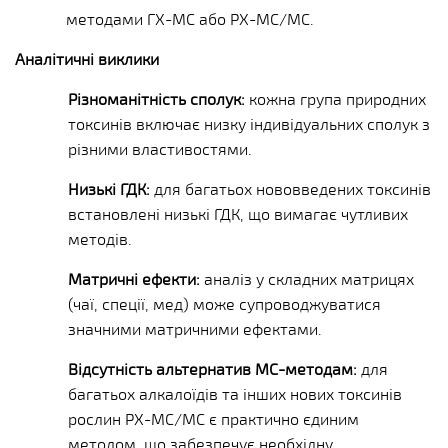
методами ГХ-МС або РХ-МС/МС.
Аналітичні виклики
Різноманітність сполук:
кожна група природних
токсинів включає низку індивідуальних сполук з
різними властивостями.
Низькі ГДК:
для багатьох нововведених токсинів
встановлені низькі ГДК, що вимагає чутливих
методів.
Матричні ефекти:
аналіз у складних матрицях
(чаї, спеції, мед) може супроводжуватися
значними матричними ефектами.
Відсутність альтернатив МС-методам:
для
багатьох алкалоїдів та інших нових токсинів
рослин РХ-МС/МС є практично єдиним
методом, що забезпечує необхідну