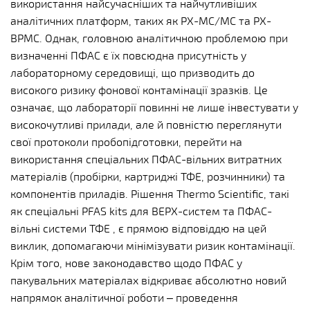
використання найсучасніших та найчутливіших
аналітичних платформ, таких як РХ-МС/МС та РХ-
ВРМС. Однак, головною аналітичною проблемою при
визначенні ПФАС є їх повсюдна присутність у
лабораторному середовищі, що призводить до
високого ризику фонової контамінації зразків. Це
означає, що лабораторії повинні не лише інвестувати у
високочутливі прилади, але й повністю переглянути
свої протоколи пробопідготовки, перейти на
використання спеціальних ПФАС-вільних витратних
матеріалів (пробірки, картриджі ТФЕ, розчинники) та
компонентів приладів. Рішення Thermo Scientific, такі
як спеціальні PFAS kits для ВЕРХ-систем та ПФАС-
вільні системи ТФЕ , є прямою відповіддю на цей
виклик, допомагаючи мінімізувати ризик контамінації.
Крім того, нове законодавство щодо ПФАС у
пакувальних матеріалах відкриває абсолютно новий
напрямок аналітичної роботи – проведення