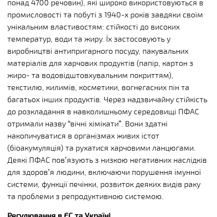
понад 4700 речовин), які широко використовуються в
промисловості та побуті з 1940-х років завдяки своїм
унікальним властивостям: стійкості до високих
температур, води та жиру. Їх застосовують у
виробництві антипригарного посуду, пакувальних
матеріалів для харчових продуктів (папір, картон з
жиро- та водовідштовхувальним покриттям),
текстилю, килимів, косметики, вогнегасних пін та
багатьох інших продуктів. Через надзвичайну стійкість
до розкладання в навколишньому середовищі ПФАС
отримали назву “вічні хімікати”. Вони здатні
накопичуватися в організмах живих істот
(біоакумуляція) та рухатися харчовими ланцюгами.
Деякі ПФАС пов’язують з низкою негативних наслідків
для здоров’я людини, включаючи порушення імунної
системи, функції печінки, розвиток деяких видів раку
та проблеми з репродуктивною системою.
Регулювання в ЄС та Україні