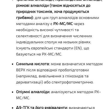
ріжкові алкалоїди (також відносяться до
природних токсинів, хоча продукуються
грибами):
для цих груп алкалоїдів основними
методами аналізу є
РХ-МС/МС
через
необхідність високої чутливості та
селективності для визначення численних
індивідуальних сполук на низьких рівнях.
Існують європейські стандарти (EN), що
базуються на РХ-МС/МС.
Синильна кислота:
може визначатися методом
ВЕРХ після відповідної пробопідготовки
(наприклад, вивільнення з глікозидів та
дериватизації) або спектрофотометрично.
Опіумні алкалоїди:
аналізуються методом РХ-
МС/МС.
Δ9-ТГК та його еквіваленти:
визначаються