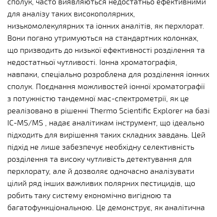
сполук, часто виявляються недостатньо ефективними
для аналізу таких високополярних,
низькомолекулярних та іонних аналітів, як перхлорат.
Вони погано утримуються на стандартних колонках,
що призводить до низької ефективності розділення та
недостатньої чутливості. Іонна хроматографія,
навпаки, спеціально розроблена для розділення іонних
сполук. Поєднання можливостей іонної хроматографії
з потужністю тандемної мас-спектрометрії, як це
реалізовано в рішенні Thermo Scientific Explorer на базі
IC-MS/MS , надає аналітикам інструмент, що ідеально
підходить для вирішення таких складних завдань. Цей
підхід не лише забезпечує необхідну селективність
розділення та високу чутливість детектування для
перхлорату, але й дозволяє одночасно аналізувати
цілий ряд інших важливих полярних пестицидів, що
робить таку систему економічно вигідною та
багатофункціональною. Це демонструє, як аналітична