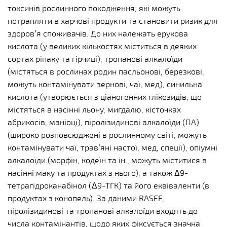
токсинів рослинного походження, які можуть
потрапляти в харчові продукти та становити ризик для
здоров’я споживачів. До них належать ерукова
кислота (у великих кількостях міститься в деяких
сортах ріпаку та гірчиці), тропанові алкалоїди
(містяться в рослинах родин пасльонові, березкові,
можуть контамінувати зернові, чаї, мед), синильна
кислота (утворюється з ціаногенних глікозидів, що
містяться в насінні льону, мигдалю, кісточках
абрикосів, маніоці), піролізидинові алкалоїди (ПА)
(широко розповсюджені в рослинному світі, можуть
контамінувати чаї, трав’яні настої, мед, спеції), опіумні
алкалоїди (морфін, кодеїн та ін., можуть міститися в
насінні маку та продуктах з нього), а також Δ9-
тетрагідроканабінол (Δ9-ТГК) та його еквіваленти (в
продуктах з конопель). За даними RASFF,
піролізидинові та тропанові алкалоїди входять до
числа контамінантів, щодо яких фіксується значна