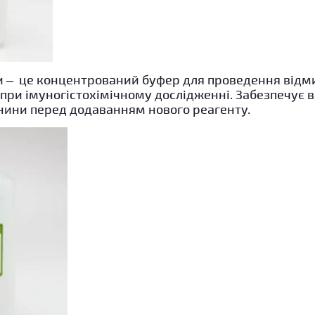
и – це концентрований буфер для проведення відм
 при імуногістохімічному дослідженні. Забезпечує
анини перед додаванням нового реагенту.