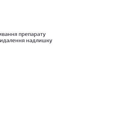
ивання препарату
 видалення надлишку