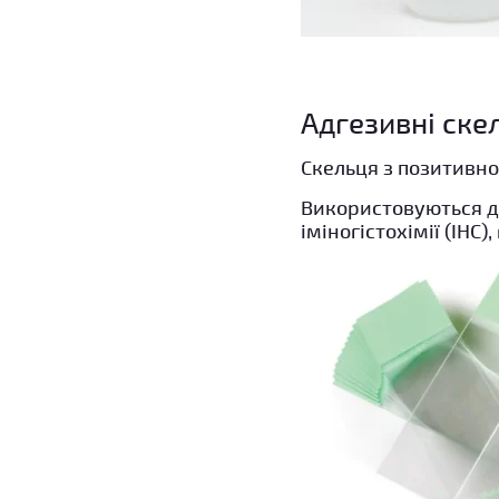
Адгезивні ске
Скельця з позитивно
Використовуються дл
іміногістохімії (IHC), 