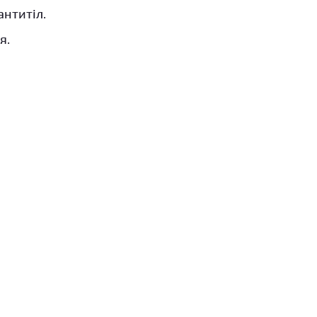
антитіл.
я.