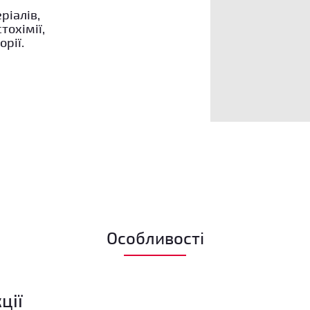
ріалів,
тохімії,
рії.
Особливості
ції