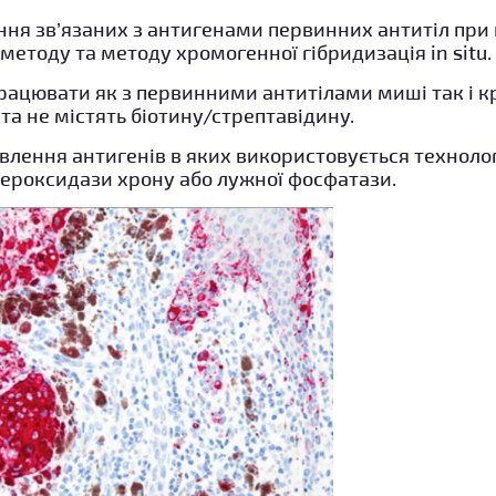
ння зв’язаних з антигенами первинних антитіл при
 методу та методу хромогенної гібридизація in situ.
рацювати як з первинними антитілами миші так і к
та не містять біотину/стрептавідину.
влення антигенів в яких використовується техноло
пероксидази хрону або лужної фосфатази.