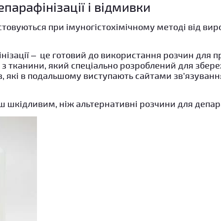
епарафінізації і відмивки
стовуються при імуногістохімічному методі від вир
нізації – це готовий до використання розчин для 
з тканини, який спеціально розроблений для збере
в, які в подальшому виступають сайтами зв’язуван
 шкідливим, ніж альтернативні розчини для депара