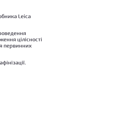
обника Leica
проведення
ження цілісності
ня первинних
фінізації.