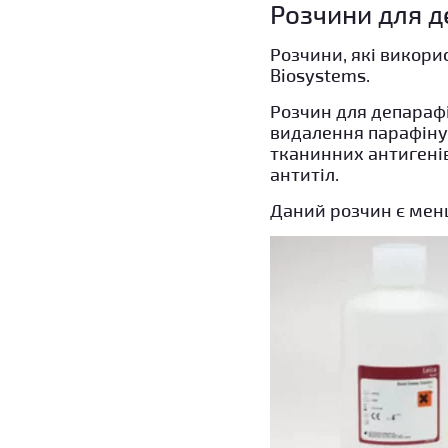
Розчини для д
Розчини, які викори
Biosystems.
Розчин для депарафі
видалення парафіну 
тканинних антигені
антитіл.
Даний розчин є менш