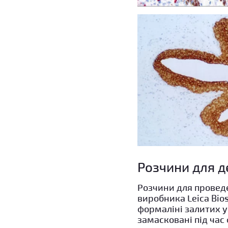
Розчини для 
Розчини для проведе
виробника Leica Bio
формаліні залитих у 
замасковані під час 