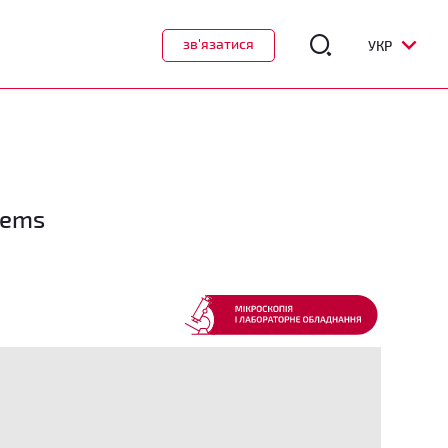
зв'язатися
УКР
tems