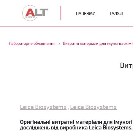
НАПРЯМИ
ГАЛУЗІ
Лабораторне обладнання
Витратні матеріали для імуногістохімі
Вит
Leica Biosystems
Leica Biosystems
,
Оригінальні витратні матеріали для імуног
досліджень від виробника Leica Biosystems