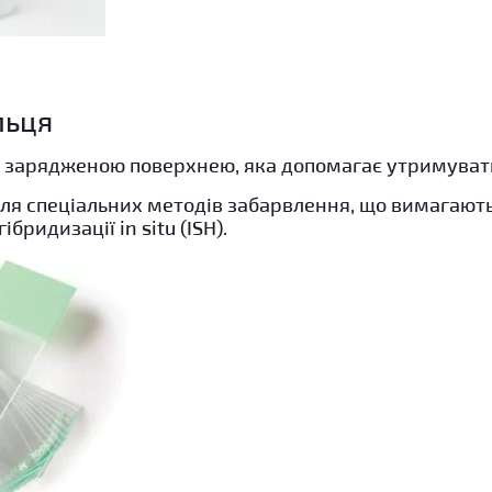
льця
 зарядженою поверхнею, яка допомагає утримувати
я спеціальних методів забарвлення, що вимагають 
гібридизації in situ (ISH).