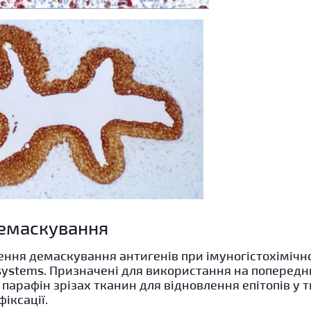
демаскування
ння демаскування антигенів при імуногістохімічн
systems. Призначені для використання на попередн
парафін зрізах тканин для відновлення епітопів у т
фіксації.