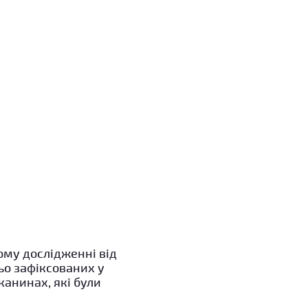
ому дослідженні від
ьо зафіксованих у
канинах, які були