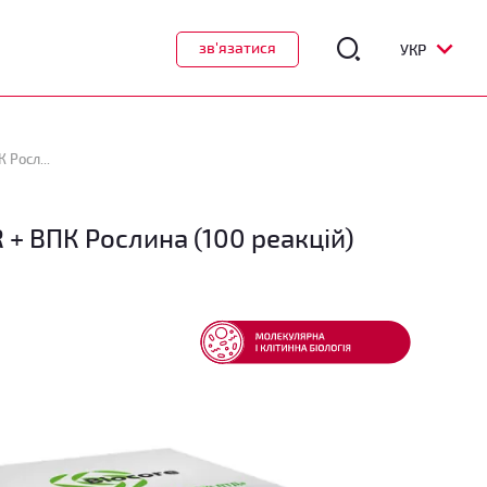
зв'язатися
УКР
Тест-система ПЛР-РЧ «Biocore® ГМО-скринінг» CP4-EPSPS/PAT/BAR + ВПК Рослина (100 реакцій)
+ ВПК Рослина (100 реакцій)