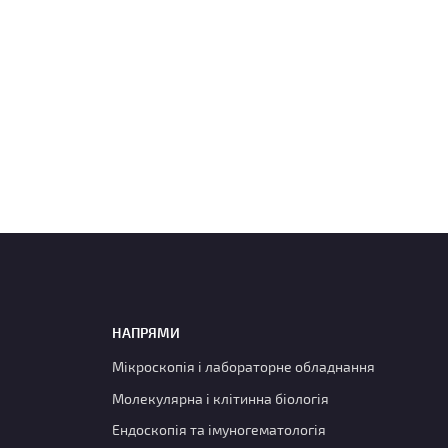
НАПРЯМИ
Мікроскопія і лабораторне обладнання
Молекулярна і клітинна біологія
Ендоскопія та імуногематологія