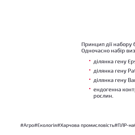
Принцип дії набору 
Одночасно набір виз
ділянка гену Ep
ділянка гену Pa
ділянка гену Ba
ендогенна конт
рослин.
#Агро
#Екологія
#Харчова промисловість
#ПЛР-на