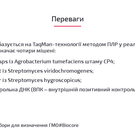
Переваги
базується на TaqMan-технології методом ПЛР у реал
начає чотири мішені:
sps із Agrobacterіum tumefacіens штаму CP4;
t із Streptomyces viridochromogenes;
r із Streptomyces hygroscopicus;
рольна ДНК (ВПК – внутрішній позитивний контроль)
бори для визначення ГМО
#Biocore