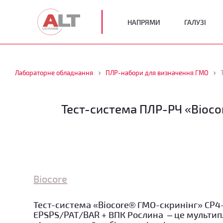
НАПРЯМИ
ГАЛУЗІ
Лабораторне обладнання
ПЛР-набори для визначення ГМО
Тест-система ПЛР-РЧ «Bioco
Biocore
Тест-система
«Biocore® ГМО-скринінг» CP4
EPSPS/PAT/BAR + ВПК Рослина – це мульти