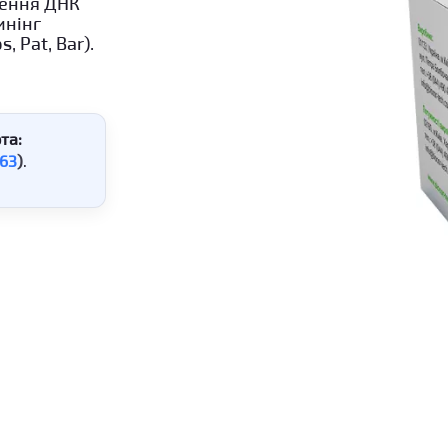
чення ДНК
инінг
 Pat, Bar).
та:
63
)
.