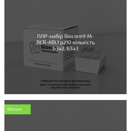
ПЛР-набір Biocore® М-
BCR-ABL1 p210 кількість
b3a2, b3a3
Biocore