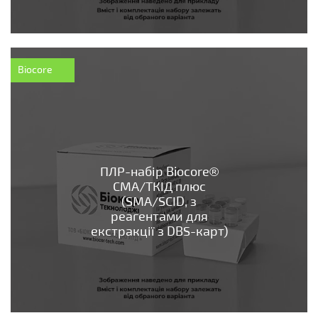
Biocore
ПЛР-набір Biocore®
СМА/ТКІД плюс
(SMA/SCID, з
реагентами для
екстракції з DBS-карт)