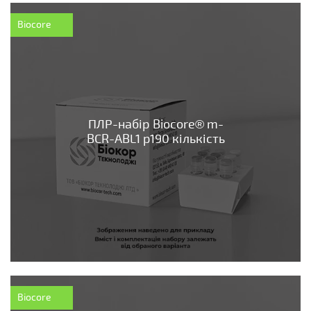
Biocore
ПЛР-набір Biocore® m-
BCR-ABL1 p190 кількість
Biocore