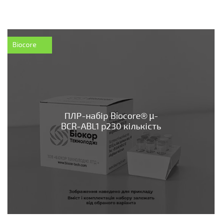
Biocore
ПЛР-набір Biocore® µ-
BCR-ABL1 p230 кількість