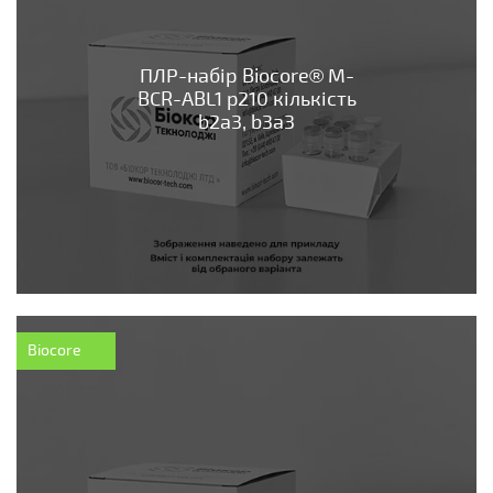
ПЛР-набір Biocore® М-
BCR-ABL1 p210 кількість
b2a3, b3a3
Biocore