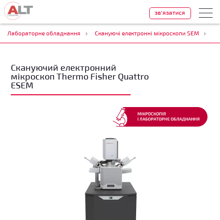
зв'язатися
Лабораторне обладнання
Скануючі електронні мікроскопи SEM
Ск
Скануючий електронний
мікроскоп Thermo Fisher Quattro
ESEM