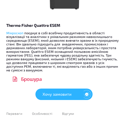
Thermo Fisher Quattro ESEM
Мікроскоп
поєднує в собі всебічну продуктивність в області
візуалізації та аналітики з унікальним режимом навколишнього
середовища (ESEM), який дозволяє вивчати зразки в їх природному
стані. Він ідеально підходить для академічних, промислових і
державних лабораторій, яким потрібна універсальність і простота
використання. Quattro ESEM оснащений польовою емісійною
гарматою (FEG), яка забезпечує чудову роздільну здатність. Три
режими вакууму (високий, низький і ESEM) забезпечують гнучкість,
що дозволяє працювати з широким спектром зразків з усіх
доступних РЕМ, включаючи ті, які виділяють газ або з інших причин
не сумісні з вакуумом.
Брошура
Хочу замовити
Переваги
Особливості
Відгуки