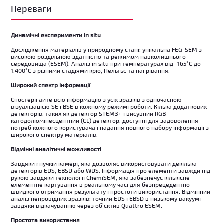
Переваги
Динамічні експерименти in situ
Дослідження матеріалів у природному стані: унікальна FEG-SEM з
високою роздільною здатністю та режимом навколишнього
середовища (ESEM). Аналіз in situ при температурах від -165°C до
1,400°C з різними стадіями кріо, Пельтьє та нагрівання.
Широкий спектр інформації
Спостерігайте всю інформацію з усіх зразків з одночасною
візуалізацією SE і BSE в кожному режимі роботи. Кілька додаткових
детекторів, таких як детектор STEM3+ і висувний RGB
катодолюмінесцентний (CL) детектор, доступні для задоволення
потреб кожного користувача і надання повного набору інформації з
широкого спектру матеріалів.
Відмінні аналітичні можливості
Завдяки гнучкій камері, яка дозволяє використовувати декілька
детекторів EDS, EBSD або WDS. Інформація про елементи завжди під
рукою завдяки технології ChemiSEM, яка забезпечує кількісне
елементне картування в реальному часі для безпрецедентно
швидкого отримання результату і простоти використання. Відмінний
аналіз непровідних зразків: точний EDS і EBSD в низькому вакуумі
завдяки відкачуванню через об’єктив Quattro ESEM.
Простота використання