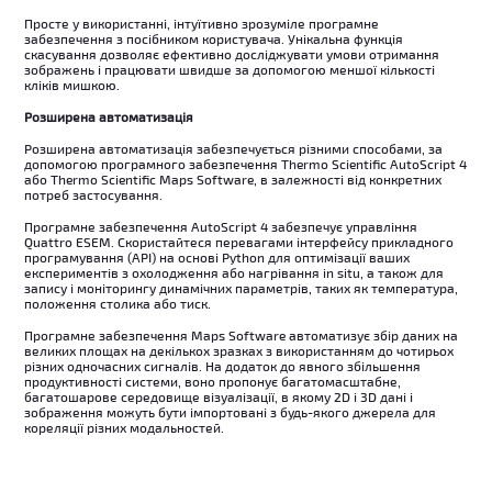
Просте у використанні, інтуїтивно зрозуміле програмне
забезпечення з посібником користувача. Унікальна функція
скасування дозволяє ефективно досліджувати умови отримання
зображень і працювати швидше за допомогою меншої кількості
кліків мишкою.
Розширена автоматизація
Розширена автоматизація забезпечується різними способами, за
допомогою програмного забезпечення Thermo Scientific AutoScript 4
або Thermo Scientific Maps Software, в залежності від конкретних
потреб застосування.
Програмне забезпечення AutoScript 4 забезпечує управління
Quattro ESEM. Скористайтеся перевагами інтерфейсу прикладного
програмування (API) на основі Python для оптимізації ваших
експериментів з охолодження або нагрівання in situ, а також для
запису і моніторингу динамічних параметрів, таких як температура,
положення столика або тиск.
Програмне забезпечення Maps Software автоматизує збір даних на
великих площах на декількох зразках з використанням до чотирьох
різних одночасних сигналів. На додаток до явного збільшення
продуктивності системи, воно пропонує багатомасштабне,
багатошарове середовище візуалізації, в якому 2D і 3D дані і
зображення можуть бути імпортовані з будь-якого джерела для
кореляції різних модальностей.