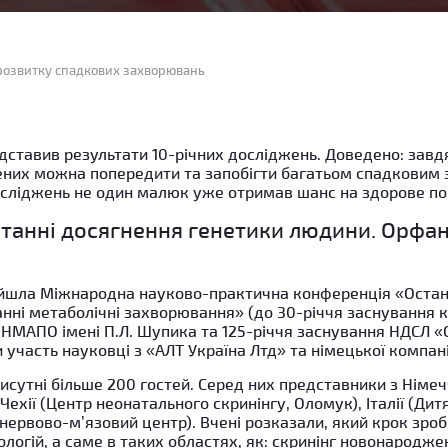
розвитку спадкових захворювань
дставив результати 10-річних досліджень. Доведено: зав
них можна попередити та запобігти багатьом спадковим
осліджень не один малюк уже отримав шанс на здорове по
танні досягнення генетики людини. Орфан
пройшла Міжнародна науково-практична конференція «Остан
нні метаболічні захворювання» (до 30-річчя заснування 
 НМАПО імені П.Л. Шупика та 125-річчя заснування НДСЛ
ли участь науковці з «АЛТ Україна Лтд» та німецької компан
исутні більше 200 гостей. Серед них представники з Німе
Чехії (Центр неонатального скринінгу, Оломук), Італії (Дит
 нервово-м’язовий центр). Вчені розказали, який крок зро
логій, а саме в таких областях, як: скринінг новонароджен