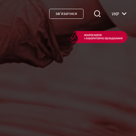
зв'язатися
УКР