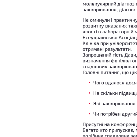
молекулярний діагноз м
захворювання, діагнос
Не оминули і практичну
розвитку вказаних тех
якості в лабораторній 
Всеукраїнської Асоціаці
Клініка при університ
отримані результати.
Запрошений гість Давид
визначення фенілкетонур
спадкових захворюван
Головні питання, що ці
Чого вдалося дося
На скільки підвищ
Які захворювання 
Чи потрібен другий
Присутні на конференці
Багато хто припускає,
подібних спадкових з