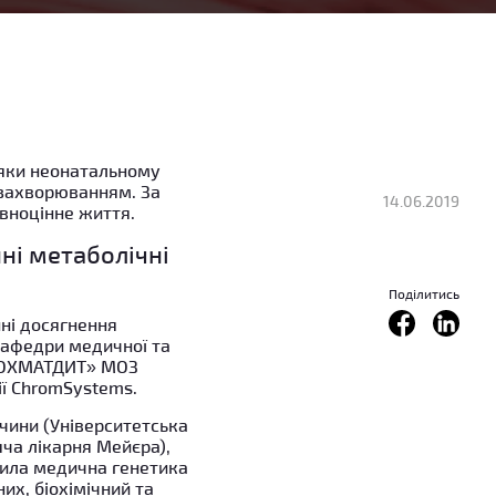
дяки неонатальному
 захворюванням. За
14.06.2019
вноцінне життя.
ні метаболічні
Поділитись
ні досягнення
кафедри медичної та
 «ОХМАТДИТ» МОЗ
ії ChromSystems.
ччини (Університетська
яча лікарня Мейєра),
била медична генетика
их, біохімічний та