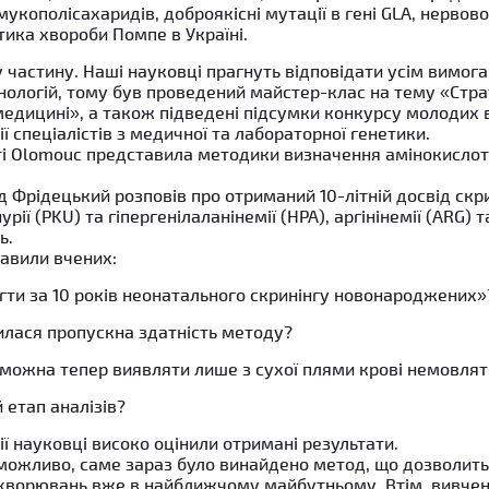
укополісахаридів, доброякісні мутації в гені GLA, нервово
тика хвороби Помпе в Україні.
 частину. Наші науковці прагнуть відповідати усім вимога
нологій, тому був проведений майстер-клас на тему «Стр
медицині», а також підведені підсумки конкурсу молодих 
ї спеціалістів з медичної та лабораторної генетики.
еті Olomouc представила методики визначення амінокислот 
 Фрідецький розповів про отриманий 10-літній досвід скр
ії (PKU) та гіпергенілаланінемії (HPA), аргінінемії (ARG) 
ь.
кавили вчених:
гти за 10 років неонатального скринінгу новонароджених»
илася пропускна здатність методу?
можна тепер виявляти лише з сухої плями крові немовлят
 етап аналізів?
ї науковці високо оцінили отримані результати.
 можливо, саме зараз було винайдено метод, що дозволить
ахворювань вже в найближчому майбутньому. Втім, вивче