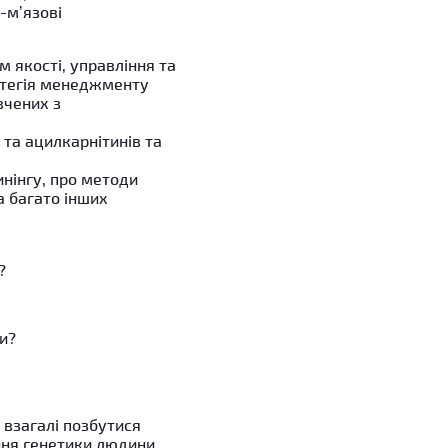
-м’язові
м якості, управління та
атегія менеджменту
вчених з
та ацилкарнітинів та
инінгу, про методи
та багато інших
?
и?
 взагалі позбутися
ння генетики людини