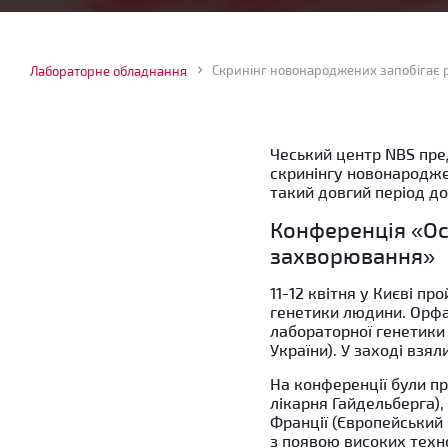
Скринінг новонароджених запобігає 
Лабораторне обладнання
Чеський центр NBS пре
скринінгу новонародже
такий довгий період д
Конференція «Ос
захворювання»
11-12 квітня у Києві 
генетики людини. Орфа
лабораторної генетики
України). У заході взя
На конференції були пр
лікарня Гайдельберга), 
Франції (Європейський
з появою високих техно