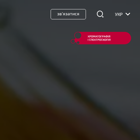
зв'язатися
УКР