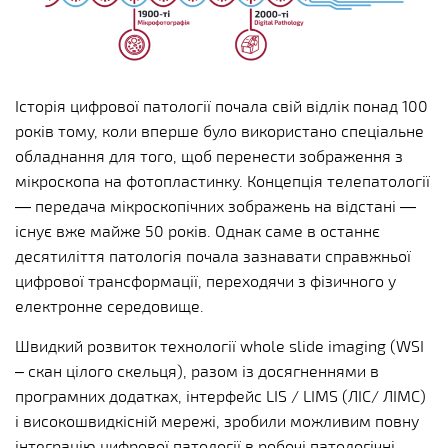
Історія цифрової патології почала свій відлік понад 100
років тому, коли вперше було використано спеціальне
обладнання для того, щоб перенести зображення з
мікроскопа на фотопластинку. Концепція телепатології
— передача мікроскопічних зображень на відстані —
існує вже майже 50 років. Однак саме в останнє
десятиліття патологія почала зазнавати справжньої
цифрової трансформації, переходячи з фізичного у
електронне середовище.
Швидкий розвиток технології whole slide imaging (WSI
– скан цілого скельця), разом із досягненнями в
програмних додатках, інтерфейс LIS / LIMS (ЛІС/ ЛІМС)
і високошвидкісній мережі, зробили можливим повну
інтеграцію цифрової патології в робочі патологічні