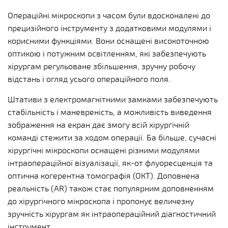
Операційні мікроскопи з часом були вдосконалені до
прецизійного інструменту з додатковими модулями і
корисними функціями. Вони оснащені високоточною
оптикою і потужним освітленням, які забезпечують
хірургам регульоване збільшення, зручну робочу
відстань і огляд усього операційного поля.
Штативи з електромагнітними замками забезпечують
стабільність і маневреність, а можливість виведення
зображення на екран дає змогу всій хірургічній
команді стежити за ходом операції. Ба більше, сучасні
хірургічні мікроскопи оснащені різними модулями
інтраопераційної візуалізації, як-от флуоресценція та
оптична когерентна томографія (ОКТ). Доповнена
реальність (AR) також стає популярним доповненням
до хірургічного мікроскопа і пропонує величезну
зручність хірургам як інтраопераційний діагностичний
інструмент.