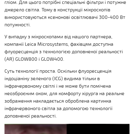
гліом. Для цього потрібні спеціальні фільтри і потужне
джерело світла. Тому в конструкції мікроскопів
використовуються ксенонові освітлювачі 300-400 Вт
потужності.
У випадку з мікроскопами від нашого партнера,
компанії Leica Microsystems, фахівцям доступна
флуоресценція з технологією доповненої реальності
(AR) GLOW800 і GLOW400.
Суть технології проста. Оскільки флуоресценція
індоціаніну зеленого (ICG) видима тільки в
інфрачервоному світлі і не може бути помічена
неозброєним оком, для комфорту хірурга на реальне
зображення накладається оброблена картинка
інфрачервоного світла за допомогою технології
доповненої реальності.