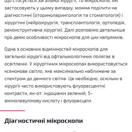
Що стосується загальної хірургії, то мікроскопи, які
застосовують у цьому випадку, можна поділити на
діагностичні (оториноларингологія та стоматологія) і
хірургічні (нейрохірургія, трансплантологія, ортопедія,
реконструктивна хірургія). Далі розповімо детальніше
про деякі особливості мікроскопів для цих напрямків.
Одна з основних відмінностей мікроскопів для
загальної хірургії від офтальмологічних полягає в
освітленні. У хірургічних мікроскопах використовується
ксенонове світло, яке максимально наближене за
спектром до денного світла. Це необхідно, оскільки в
хірургії часто використовують флуоресцентні
контрасти, як-от: індоціанін зелений, 5-
амінолевулінову кислоту і флуоресцеїн.
Діагностичні мікроскопи