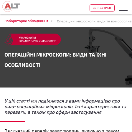
зв'язатися
Лабораторне обладнання
Операційні мікроскопи: види та їхні особлив
ОПЕРАЦІЙНІ МІКРОСКОПИ: ВИДИ ТА ЇХНІ
ОСОБЛИВОСТІ
У цій статті ми поділимося з вами інформацією про
види операційних мікроскопів, їхні характеристики та
переваги, а також про сфери застосування.
Величезний перелік захворювань, включно з раком,