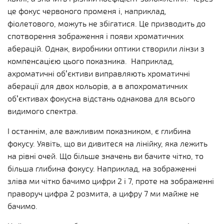
це фокус червоного променя і, наприклад,
фіолетового, можуть не збігатися. Це призводить до
спотворення зображення і появи хроматичних
аберацій. Однак, виробники оптики створили лінзи з
компенсацією цього показника. Наприклад,
ахроматичні об’єктиви виправляють хроматичні
аберації для двох кольорів, а в апохроматичних
об’єктивах фокусна відстань однакова для всього
видимого спектра.
І останнім, але важливим показником, є глибина
фокусу. Уявіть, що ви дивитеся на лінійку, яка лежить
на рівні очей. Що більше значень ви бачите чітко, то
більша глибина фокусу. Наприклад, на зображенні
зліва ми чітко бачимо цифри 2 і 7, проте на зображенні
праворуч цифра 2 розмита, а цифру 7 ми майже не
бачимо.