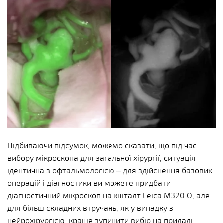
Підбиваючи підсумок, можемо сказати, що під час
вибору мікроскопа для загальної хірургії, ситуація
ідентична з офтальмологією – для здійснення базових
операцій і діагностики ви можете придбати
діагностичний мікроскоп на кшталт Leica M320 O, але
для більш складних втручань, як у випадку з
нейрохірургією, краще зупинити вибір на приладі