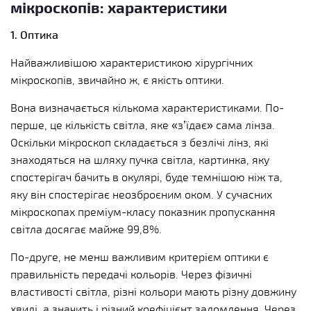
мікроскопів: характеристики
1. Оптика
Найважливішою характеристикою хірургічних
мікроскопів, звичайно ж, є якість оптики.
Вона визначається кількома характеристиками. По-
перше, це кількість світла, яке «з’їдає» сама лінза.
Оскільки мікроскоп складається з безлічі лінз, які
знаходяться на шляху пучка світла, картинка, яку
спостерігач бачить в окулярі, буде темнішою ніж та,
яку він спостерігає неозброєним оком. У сучасних
мікроскопах преміум-класу показник пропускання
світла досягає майже 99,8%.
По-друге, не менш важливим критерієм оптики є
правильність передачі кольорів. Через фізичні
властивості світла, різні кольори мають різну довжину
хвилі, а значить і різний коефіцієнт заломлення. Через