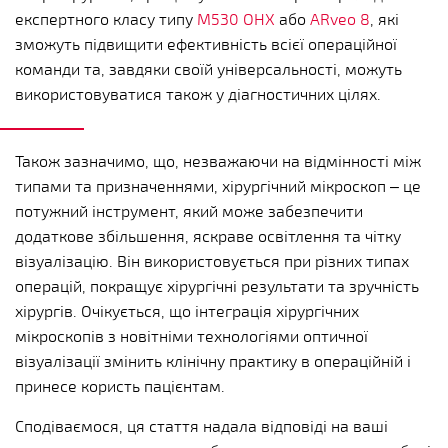
експертного класу типу
M530 OHX
або
ARveo 8
, які
зможуть підвищити ефективність всієї операційної
команди та, завдяки своїй універсальності, можуть
використовуватися також у діагностичних цілях.
Також зазначимо, що, незважаючи на відмінності між
типами та призначеннями, хірургічний мікроскоп – це
потужний інструмент, який може забезпечити
додаткове збільшення, яскраве освітлення та чітку
візуалізацію. Він використовується при різних типах
операцій, покращує хірургічні результати та зручність
хірургів. Очікується, що інтеграція хірургічних
мікроскопів з новітніми технологіями оптичної
візуалізації змінить клінічну практику в операційній і
принесе користь пацієнтам.
Сподіваємося, ця стаття надала відповіді на ваші