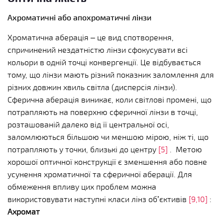
Ахроматичні або апохроматичні лінзи
Хроматична аберація – це вид спотворення,
спричинений нездатністю лінзи сфокусувати всі
кольори в одній точці конвергенції. Це відбувається
тому, що лінзи мають різний показник заломлення для
різних довжин хвиль світла (дисперсія лінзи).
Сферична аберація виникає, коли світлові промені, що
потрапляють на поверхню сферичної лінзи в точці,
розташованій далеко від її центральної осі,
заломлюються більшою чи меншою мірою, ніж ті, що
потрапляють у точки, близькі до центру
[5]
.
Метою
хорошої оптичної конструкції є зменшення або повне
усунення хроматичної та сферичної аберації. Для
обмеження впливу цих проблем можна
використовувати наступні класи лінз об’єктивів
[9,10]
:
Ахромат