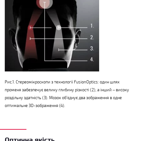
Рис.1. Стереомікроскопи з технології FusionOptics: один шлях
променя забезпечує велику глибину різкості (2), а інший – високу
роздільну здатність (3). Мозок об’єднує два зображення в одне
оптимальне 3D-зображення (4).
Оптична якість