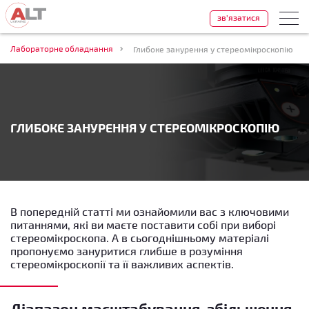
зв'язатися
Лабораторне обладнання
Глибоке занурення у стереомікроскопію
ГЛИБОКЕ ЗАНУРЕННЯ У СТЕРЕОМІКРОСКОПІЮ
В попередній статті ми ознайомили вас з ключовими
питаннями, які ви маєте поставити собі при виборі
стереомікроскопа. А в сьогоднішньому матеріалі
пропонуємо зануритися глибше в розуміння
стереомікроскопії та її важливих аспектів.
Діапазон масштабування, збільшення,