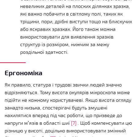
невеликих деталей на плоских ділянках зразка,
які важко побачити в світлому полі, таких як
тріщини, пори, дрібні виступи тощо на блискучих
або яскравих зразках. Його також можна
використовувати для виявлення зразків
структур із розміром, нижчим за межу
роздільної здатності.
Ергономіка
Як правило, статура і трудові звички людей значно
відрізняються. Тому висота окулярів мікроскопа може
підійти не кожному користувачеві. Якщо висота огляду
занадто низька, спостерігачі будуть змушені
нахилятися вперед під час роботи, що призведе до
напруги м’язів в області шиї
[7]
. Щоб компенсувати цю
різницю у висоті, доцільно використовувати змінний