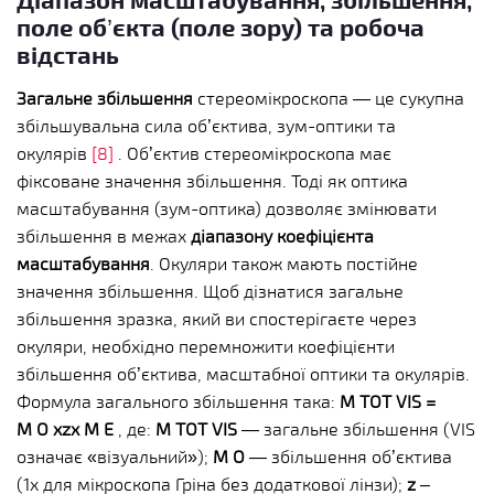
поле об’єкта (поле зору) та робоча
відстань
Загальне збільшення
стереомікроскопа — це сукупна
збільшувальна сила об’єктива, зум-оптики та
окулярів
[8]
.
Об’єктив стереомікроскопа має
фіксоване значення збільшення. Тоді як оптика
масштабування (зум-оптика) дозволяє змінювати
збільшення в межах
діапазону коефіцієнта
масштабування
. Окуляри також мають постійне
значення збільшення.
Щоб дізнатися загальне
збільшення зразка, який ви спостерігаєте через
окуляри, необхідно перемножити коефіцієнти
збільшення об’єктива, масштабної оптики та окулярів.
Формула загального збільшення така:
M
TOT VIS
=
M
O
xzx M
E
, де:
M
TOT VIS
— загальне збільшення (VIS
означає «візуальний»);
M
O
— збільшення об’єктива
(1x для мікроскопа Гріна без додаткової лінзи);
z
–