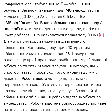
коефіцієнт масштабування; M
E
—
збільшення
окулярів.
Загалом, значення для
MO
знаходяться в
межах від 0,32x до 2x, для z від 0,63x до 16x
і
ME від
10x
до 40x.
Вплив збільшення на поле зору /
поле об’єкта.
Коли ви дивитеся в окуляри, Ви бачите
круглу область, яка називається полем зору (FOV)
[8]
.
Діаметр поля зору залежить від загального
збільшення. Наприклад, окуляри з 10-кратним
збільшенням мають номер поля 23. Номер поля
означає, що при 1-кратному комбінованому збільшенні
об’єктива та оптики масштабування кут зору, який
спостерігається через окуляри, становить 23 мм у
діаметрі.
Робоча
відстань
— це відстань між
передньою лінзою об’єктива та верхньою частиною
зразка, коли він знаходиться у фокусі. Зазвичай зі
збільшенням збільшення робоча відстань об’єктива
зменшується. Робоча відстань безпосередньо впливає
на зручність використання стереомікроскопа,