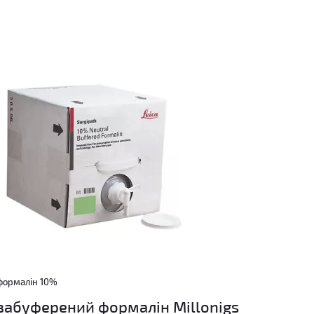
формалін 10%
абуферений формалін Millonigs