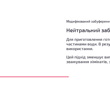
Модифікований забуферений
Нейтральний за
Для приготовлення гот
частинами води. В рез
використання.
Цей підхід зменшує ви
зважування хімікатів,