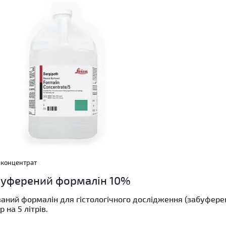
 концентрат
буферений формалін 10%
аний формалін для гістологічного дослідження (забуфере
 на 5 літрів.