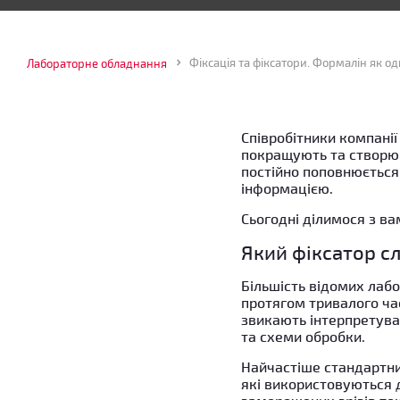
Фіксація та фіксатори. Формалін як од
Лабораторне обладнання
Співробітники компанії
покращують та створю
постійно поповнюється
інформацією.
Сьогодні ділимося з в
Який фіксатор сл
Більшість відомих лабо
протягом тривалого час
звикають інтерпретува
та схеми обробки.
Найчастіше стандартн
які використовуються д