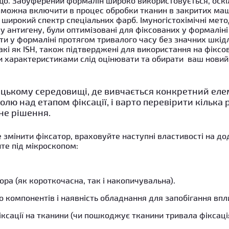
що. Забуферений формалін широко використовується, оскіл
 можна включити в процес обробки тканин в закритих ма
широкий спектр спеціальних фарб. Імуногістохімічні мето
 антигену, були оптимізовані для фіксованих у формаліні
ти у формаліні протягом тривалого часу без значних шкідл
акі як ISH, також підтверджені для використання на фікс
и характеристиками слід оцінювати та обирати ваш новий
ницькому середовищі, де вивчається конкретний еле
олю над етапом фіксації, і варто перевірити кілька 
не рішення.
 змінити фіксатор, враховуйте наступні властивості на до
ите під мікроскопом:
ора (як короткочасна, так і накопичувальна).
го компонентів і наявність обладнання для запобігання впл
іксації на тканини (чи пошкоджує тканини тривала фіксаці