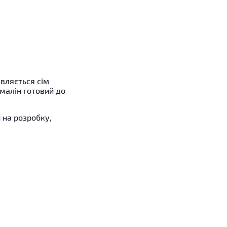
вляється сім
малін готовий до
 на розробку,