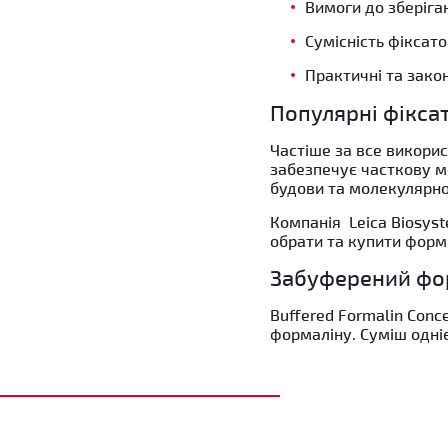
Вимоги до зберіга
Сумісність фіксат
Практичні та закон
Популярні фіксат
Частіше за все викорис
забезпечує часткову м
будови та молекулярно
Компанія Leica Biosyst
обрати та купити форм
Забуферений фо
Buffered Formalin Conc
формаліну. Суміш одні