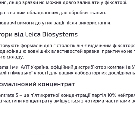
ння, якщо зразки не можна довго залишати у фіксаторі.
ора з вашим обладнанням для обробки тканин.
одавчі вимоги до утилізації після використання.
ори від Leica Biosystems
товують формалін для гістології: він є відмінним фіксатор
одифікацію зовнішніх властивостей зразка, практично не 
го складу.
ems і ми, АЛТ Україна, офіційний дистриб’ютор компанії в 
алін німецької якості для ваших лабораторних досліджень
рмаліновий концентрат
entrate 5 – це п’ятикратної концентрації партія 10% нейтр
єї частини концентрату змішується з чотирма частинами в