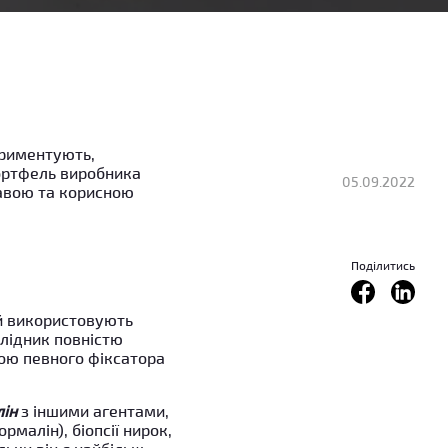
ериментують,
ортфель виробника
05.09.2022
кавою та корисною
Поділитись
 й використовують
слідник повністю
ою певного фіксатора
ін
з іншими агентами,
малін), біопсії нирок,