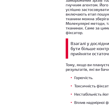
заморожених зрізів то
гнучким агентом. Його
успішно застосовувати 
включають етап пошуку
тканини можна зберіга
Молекулярні методи, т
тканинах. Саме за цим
фіксатор.
Взагалі у дослід
бути більше контр
прийняти остаточ
Тому, якщо ви плануєте
результатів, які ви бач
Горючість.
Токсичність фіксат
Нестабільність йо
Вплив надмірної ф