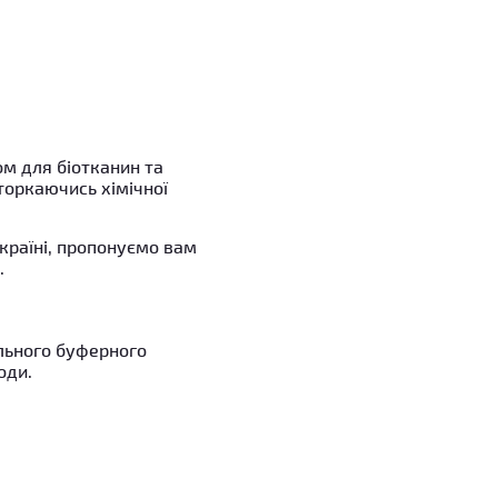
ом для біотканин та
торкаючись хімічної
Україні, пропонуємо вам
.
ального буферного
оди.