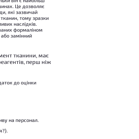
ьки він є найбільш
шинах. Це дозволяє
ди, які зазвичай
 тканин, тому зразки
ивих наслідків.
ованих формаліном
 або замінний
мент тканини, має
реагентів, перш ніж
даток до оцінки
иву на персонал.
я?).