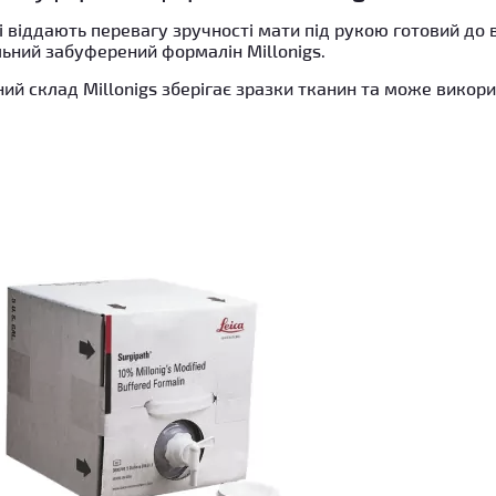
кі віддають перевагу зручності мати під рукою готовий до
ьний забуферений формалін Millonigs.
й склад Millonigs зберігає зразки тканин та може викори