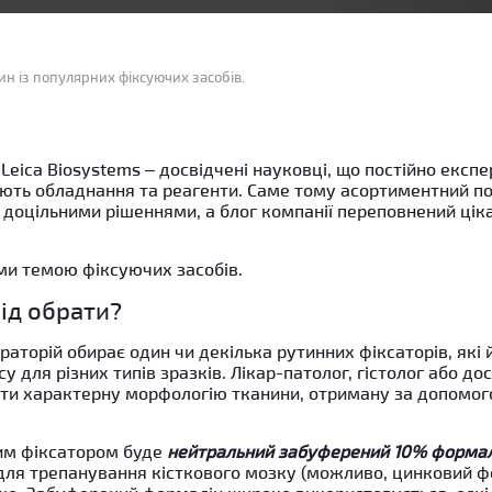
ин із популярних фіксуючих засобів.
 Leica Biosystems – досвідчені науковці, що постійно експ
ють обладнання та реагенти. Саме тому асортиментний п
 доцільними рішеннями, а блог компанії переповнений ці
ами темою фіксуючих засобів.
ід обрати?
раторій обирає один чи декілька рутинних фіксаторів, які
у для різних типів зразків. Лікар-патолог, гістолог або до
ти характерну морфологію тканини, отриману за допомог
им фіксатором буде
нейтральний забуферений 10% формал
ля трепанування кісткового мозку (можливо, цинковий фор