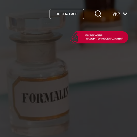
зв'язатися
УКР