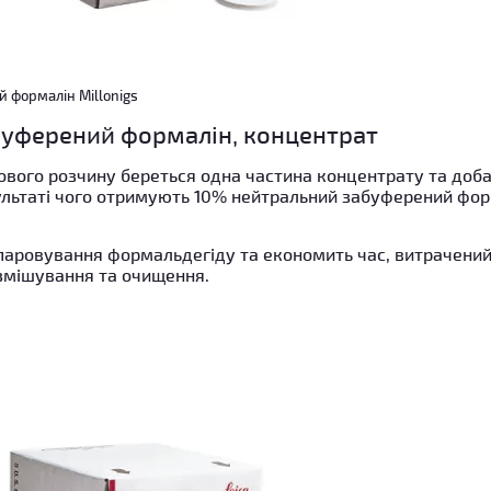
 формалін Millonigs
буферений формалін, концентрат
ового розчину береться одна частина концентрату та доба
ультаті чого отримують 10% нейтральний забуферений фор
паровування формальдегіду та економить час, витрачений
 змішування та очищення.