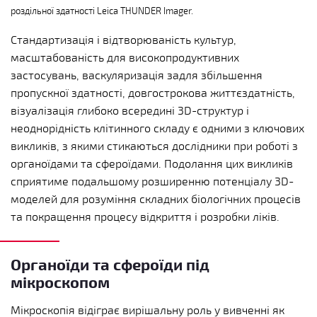
роздільної здатності Leica THUNDER Imager.
Стандартизація і відтворюваність культур,
масштабованість для високопродуктивних
застосувань, васкуляризація задля збільшення
пропускної здатності, довгострокова життєздатність,
візуалізація глибоко всередині 3D-структур і
неоднорідність клітинного складу є одними з ключових
викликів, з якими стикаються дослідники при роботі з
органоїдами та сфероїдами. Подолання цих викликів
сприятиме подальшому розширенню потенціалу 3D-
моделей для розуміння складних біологічних процесів
та покращення процесу відкриття і розробки ліків.
Органоїди та сфероїди під
мікроскопом
Мікроскопія відіграє вирішальну роль у вивченні як