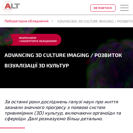
зв'язатися
Лабораторне обладнання
ADVANCING 3D CULTURE IMAGING / РОЗВИТОК
ADVANCING 3D CULTURE IMAGING / РОЗВИТОК
ВІЗУАЛІЗАЦІЇ 3D КУЛЬТУР
За останні роки досліджень галузі наук про життя
зазнали значного прогресу з появою систем
тривимірних (3D) культур, включаючи органоїди та
сфероїди. Далі розказуємо більш детально.