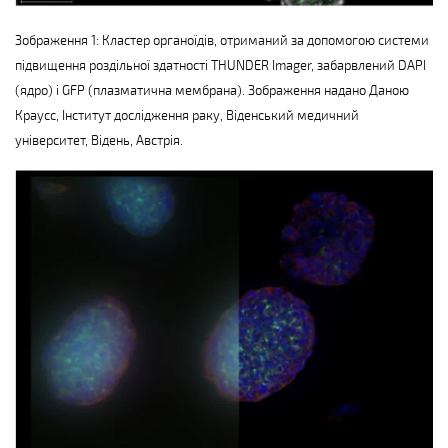
Зображення 1: Кластер органоїдів, отриманий за допомогою системи
підвищення роздільної здатності THUNDER Imager, забарвлений DAPI
(ядро) і GFP (плазматична мембрана). Зображення надано Даною
Краусс, Інститут дослідження раку, Віденський медичний
університет, Відень, Австрія.