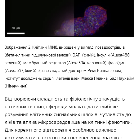
Зображення 2: Клітини MIN6, вирощені у вигляді псевдоострівців
(бета-клітини підшлункової залози). DAPI (синій), Інсулін (Alexa488,
зелений), мембранний рецептор (Alexa594, червоний), фалоїдин
(Alexa647, білий). Зразок наданий доктором Ремі Боннавіоном,
Інститут досліджень серця і легенів імені Макса Планка, Бад Наухайм
(Німеччина).
Відтворюючи складність та фізіологічну значущість
нативних тканин, сфероїди можуть дати глибоке
розуміння клітинних сигнальних шляхів, чутливість до
ліків та вплив мікросередовища на клітинні фенотипи.
Для коректного відтворення особливо важливо
дотримуватися всіх правил перенесення зразків з