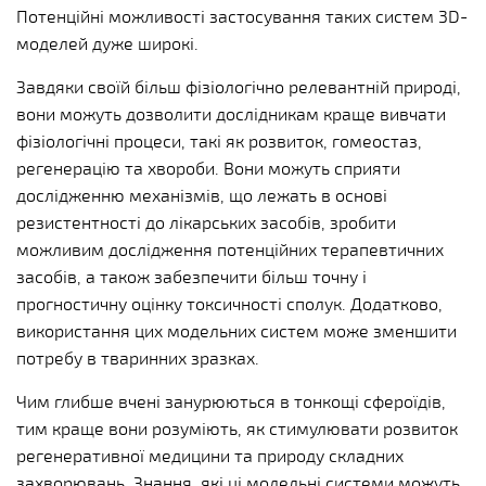
Потенційні можливості застосування таких систем 3D-
моделей дуже широкі.
Завдяки своїй більш фізіологічно релевантній природі,
вони можуть дозволити дослідникам краще вивчати
фізіологічні процеси, такі як розвиток, гомеостаз,
регенерацію та хвороби. Вони можуть сприяти
дослідженню механізмів, що лежать в основі
резистентності до лікарських засобів, зробити
можливим дослідження потенційних терапевтичних
засобів, а також забезпечити більш точну і
прогностичну оцінку токсичності сполук. Додатково,
використання цих модельних систем може зменшити
потребу в тваринних зразках.
Чим глибше вчені занурюються в тонкощі сфероїдів,
тим краще вони розуміють, як стимулювати розвиток
регенеративної медицини та природу складних
захворювань. Знання, які ці модельні системи можуть