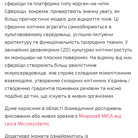
сфероїди та платформи типу «орган-на-чіпі».
Сфероїди, зокрема, привертають значну увагу, як
більш прогностичні моделі для відкриття ліків. Ці
сферичні клітинні агрегати самозбираються в
культивованому середовищі, успішно імітуючи
архітектуру та функціональність природних тканин. У
звичайних двовимірних (2D) культурах клітини ростуть
як моношари на плоских поверхнях. На відміну від них,
сфероїди створюють більш реалістичне
мікросередовище, яке сприяє складним міжклітинним
взаємодіям, утворенню складних клітинних з’єднань і
створенню градієнтів поживних речовин та кисню
подібно до тих, що існують в живих організмах.
Дуже корисним в області біомедичних досліджень
фіксованих або живих зразків є
Мікрохаб MICA від
Leica Microsystems
.
Додатково можете ознайомитись із