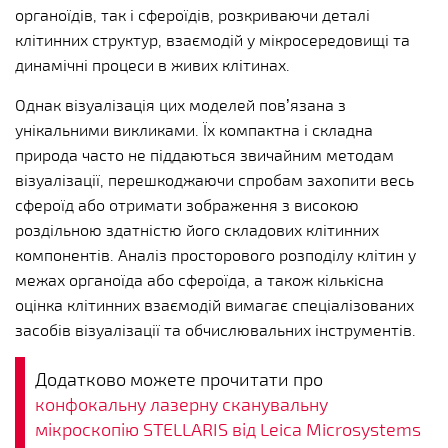
органоїдів, так і сфероїдів, розкриваючи деталі
клітинних структур, взаємодій у мікросередовищі та
динамічні процеси в живих клітинах.
Однак візуалізація цих моделей пов’язана з
унікальними викликами. Їх компактна і складна
природа часто не піддаються звичайним методам
візуалізації, перешкоджаючи спробам захопити весь
сфероїд або отримати зображення з високою
роздільною здатністю його складових клітинних
компонентів. Аналіз просторового розподілу клітин у
межах органоїда або сфероїда, а також кількісна
оцінка клітинних взаємодій вимагає спеціалізованих
засобів візуалізації та обчислювальних інструментів.
Додатково можете прочитати про
конфокальну лазерну сканувальну
мікроскопію STELLARIS від Leica Microsystems