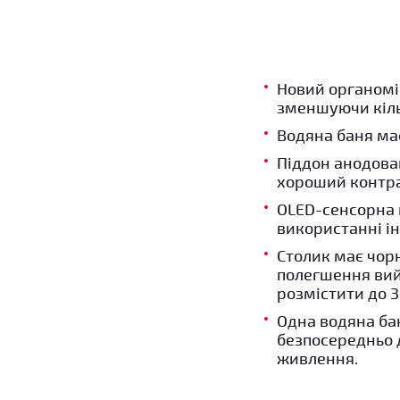
Новий органомі
зменшуючи кіль
Водяна баня ма
Піддон анодова
хороший контрас
OLED-сенсорна 
використанні ін
Столик має чорн
полегшення вий
розмістити до 3
Одна водяна ба
безпосередньо 
живлення.