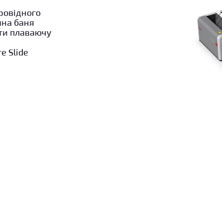
ровідного
яна баня
ти плаваючу
я
e Slide