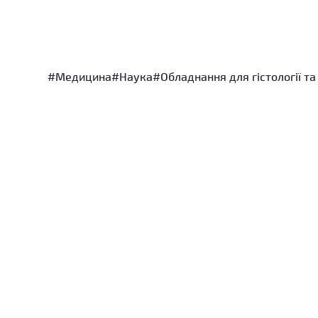
#Медицина
#Наука
#Обладнання для гістології та 