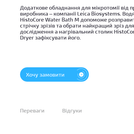
Додаткове обладнання для мікротомії від п
виробника – компанії Leica Biosystems. Вод
HistoCore Water Bath M допоможе розправи
стрічку зрізів та обрати найкращий зріз дл
дослідження а нагрівальний столик HistoCor
Dryer зафіксувати його.
Хочу замовити
Переваги
Відгуки