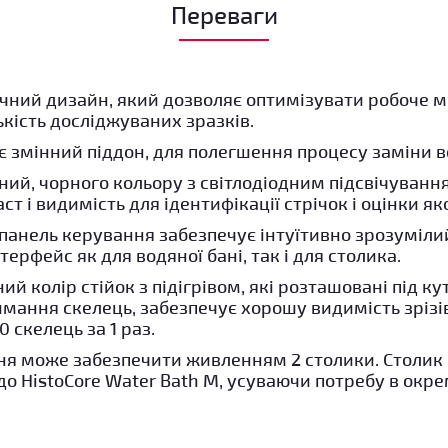
Переваги
чний дизайн, який дозволяє оптимізувати робоче м
кість досліджуваних зразків.
є змінний піддон, для полегшення процесу заміни в
ний, чорного кольору з світлодіодним підсвічуванн
т і видимість для ідентифікації стрічок і оцінки яко
панель керування забезпечує інтуїтивно зрозумілий
терфейс як для водяної бані, так і для столика.
ий колір стійок з підігрівом, які розташовані під ку
мання скелець, забезпечує хорошу видимість зрізі
0 скелець за 1 раз.
ня може забезпечити живленням 2 столики. Столик 
до HistoCore Water Bath M, усуваючи потребу в окр