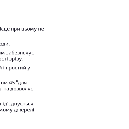
ісце при цьому не
оди.
ям забезпечує
сті зрізу.
 і простий у
том 45 ⁰для
в та дозволяє
під’єднується
емому джерелі