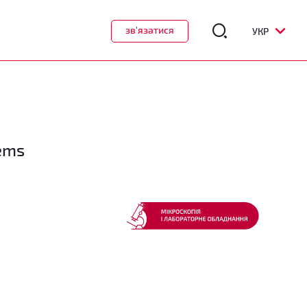
зв'язатися
УКР
tems