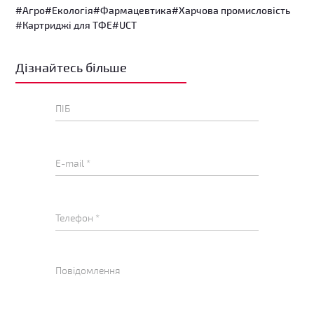
#Агро
#Екологія
#Фармацевтика
#Харчова промисловість
#Картриджі для ТФЕ
#UCT
Дізнайтесь більше