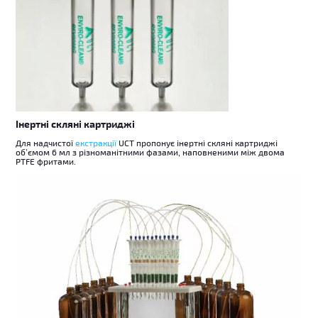
Інертні скляні картриджі
Для надчистої
екстракції
UCT пропонує інертні скляні картриджі
об’ємом 6 мл з різноманітними фазами, наповненими між двома
PTFE фритами.