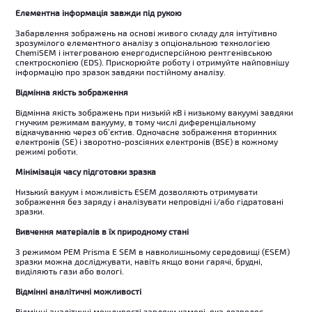
Елементна інформація завжди під рукою
Забарвлення зображень на основі живого складу для інтуїтивно
зрозумілого елементного аналізу з опціональною технологією
ChemiSEM і інтегрованою енергодисперсійною рентгенівською
спектроскопією (EDS). Прискорюйте роботу і отримуйте найповнішу
інформацію про зразок завдяки постійному аналізу.
Відмінна якість зображення
Відмінна якість зображень при низькій кВ і низькому вакуумі завдяки
гнучким режимам вакууму, в тому числі диференціальному
відкачуванню через об’єктив. Одночасне зображення вторинних
електронів (SE) і зворотно-розсіяних електронів (BSE) в кожному
режимі роботи.
Мінімізація часу підготовки зразка
Низький вакуум і можливість ESEM дозволяють отримувати
зображення без заряду і аналізувати непровідні і/або гідратовані
зразки.
Вивчення матеріалів в їх природному стані
З режимом РЕМ Prisma E SEM в навколишньому середовищі (ESEM)
зразки можна досліджувати, навіть якщо вони гарячі, брудні,
виділяють гази або вологі.
Відмінні аналітичні можливості
Відмінні аналітичні можливості завдяки камері, яка дозволяє