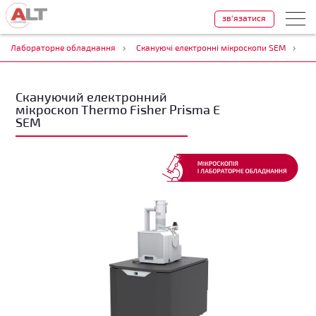
зв'язатися
Лабораторне обладнання
Скануючі електронні мікроскопи SEM
Ск
Скануючий електронний
мікроскоп Thermo Fisher Prisma E
SEM