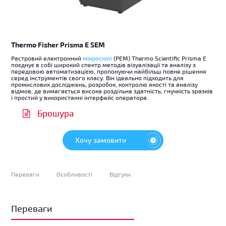
Thermo Fisher Prisma E SEM
Растровий електронний
мікроскоп
(РЕМ) Thermo Scientific Prisma E
поєднує в собі широкий спектр методів візуалізації та аналізу з
передовою автоматизацією, пропонуючи найбільш повне рішення
серед інструментів свого класу. Він ідеально підходить для
промислових досліджень, розробок, контролю якості та аналізу
відмов, де вимагається висока роздільна здатність, гнучкість зразків
і простий у використанні інтерфейс оператора.
Брошура
Хочу замовити
Переваги
Особливості
Відгуки
Переваги