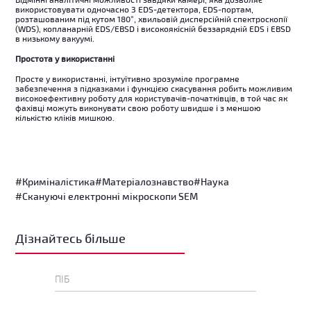
використовувати одночасно 3 EDS-детектора, EDS-портам,
розташованим під кутом 180°, хвильовій дисперсійній спектроскопії
(WDS), копланарній EDS/EBSD і високоякісній беззарядній EDS і EBSD
в низькому вакуумі.
Простота у використанні
Просте у використанні, інтуїтивно зрозуміле програмне
забезпечення з підказками і функцією скасування робить можливим
високоефективну роботу для користувачів-початківців, в той час як
фахівці можуть виконувати свою роботу швидше і з меншою
кількістю кліків мишкою.
#Криміналістика
#Матеріалознавство
#Наука
#Скануючі електронні мікроскопи SEM
Дізнайтесь більше