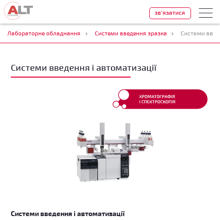
зв'язатися
Лабораторне обладнання
Системи введення зразка
Системи введ
Системи введення і автоматизації
Системи введення і автоматизації