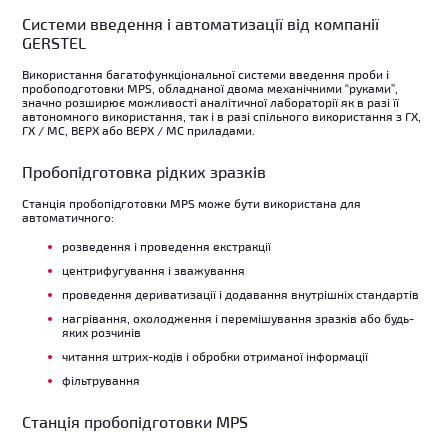
Системи введення і автоматизації від компанії
GERSTEL
Використання багатофункціональної системи введення проби і
пробоподготовки MPS, обладнаної двома механічними “руками”,
значно розширює можливості аналітичної лабораторії як в разі її
автономного використання, так і в разі спільного використання з ГХ,
ГХ / МС, ВЕРХ або ВЕРХ / МС приладами.
Пробопідготовка рідких зразків
Станція пробопідготовки MPS може бути використана для
автоматичного:
розведення і проведення екстракції
центрифугування і зважування
проведення дериватизації і додавання внутрішніх стандартів
нагрівання, охолодження і перемішування зразків або будь-
яких розчинів
читання штрих-кодів і обробки отриманої інформації
фільтрування
Станція пробопідготовки MPS