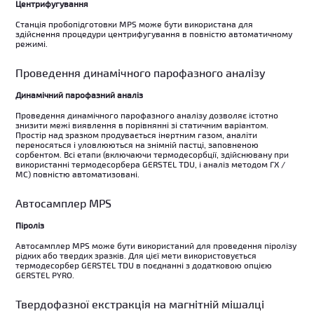
Центрифугування
Станція пробопідготовки MPS може бути використана для
здійснення процедури центрифугування в повністю автоматичному
режимі.
Проведення динамічного парофазного аналізу
Динамічний парофазний аналіз
Проведення динамічного парофазного аналізу дозволяє істотно
знизити межі виявлення в порівнянні зі статичним варіантом.
Простір над зразком продувається інертним газом, аналіти
переносяться і уловлюються на знімній пастці, заповненою
сорбентом. Всі етапи (включаючи термодесорбції, здійснювану при
використанні термодесорбера GERSTEL TDU, і аналіз методом ГХ /
МС) повністю автоматизовані.
Автосамплер MPS
Піроліз
Автосамплер MPS може бути використаний для проведення піролізу
рідких або твердих зразків. Для цієї мети використовується
термодесорбер GERSTEL TDU в поєднанні з додатковою опцією
GERSTEL PYRO.
Твердофазної екстракція на магнітній мішалці