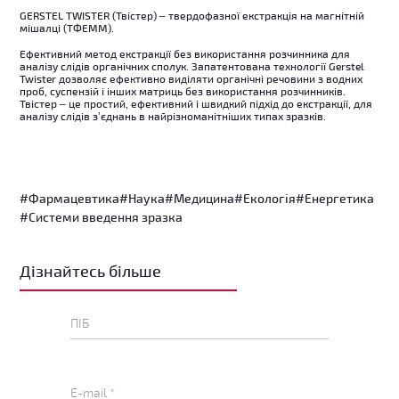
GERSTEL TWISTER (Твістер) – твердофазної екстракція на магнітній
мішалці (ТФЕММ).
Ефективний метод екстракції без використання розчинника для
аналізу слідів органічних сполук. Запатентована технології Gerstel
Twister дозволяє ефективно виділяти органічні речовини з водних
проб, суспензій і інших матриць без використання розчинників.
Твістер – це простий, ефективний і швидкий підхід до екстракції, для
аналізу слідів з’єднань в найрізноманітніших типах зразків.
#Фармацевтика
#Наука
#Медицина
#Екологія
#Енергетика
#Системи введення зразка
Дізнайтесь більше