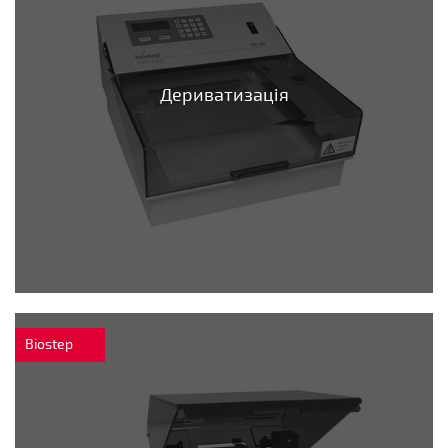
Дериватизація
Biostep