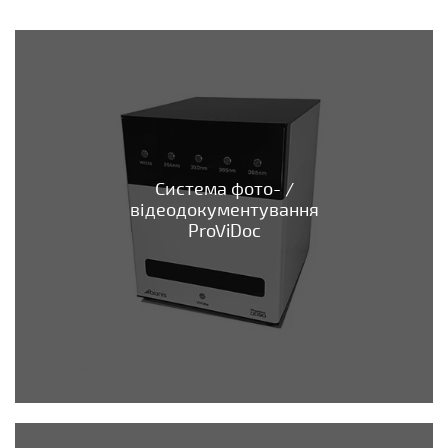
Система фото- /
відеодокументування
ProViDoc