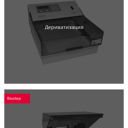
Дериватизация
Biostep