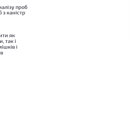
налізу проб
 з каністр
ити як
, так і
ішків і
 в