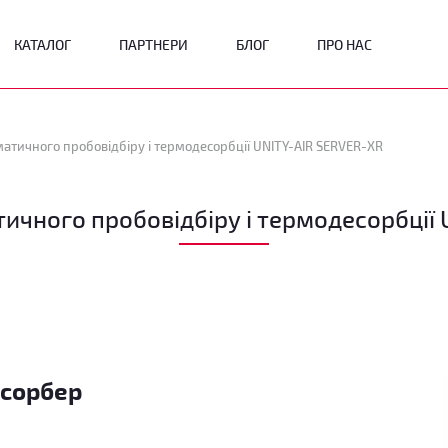
КАТАЛОГ
ПАРТНЕРИ
БЛОГ
ПРО НАС
матичного пробовідбіру і термодесорбції UNITY-AIR SERVER-XR
ичного пробовідбіру і термодесорбції
есорбер