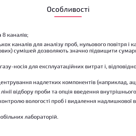
Особливості
 8 каналів;
ькох каналів для аналізу проб, нульового повітря і 
зових) сумішей дозволяють значно підвищити сумар
газу-носія для експлуатаційних витрат і, відповідн
ентрування надлетких компонентів (наприклад, ац
лінії відбору проби та опція введення внутрішнього
 контролю вологості проб і видалення надлишкової 
обільних лабораторій.