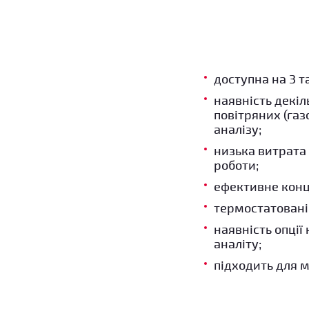
доступна на 3 та
наявність декіл
повітряних (га
аналізу;
низька витрата 
роботи;
ефективне конц
термостатовані 
наявність опції
аналіту;
підходить для м