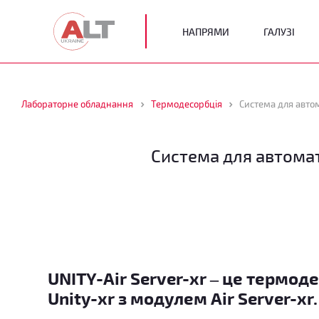
НАПРЯМИ
ГАЛУЗІ
Лабораторне обладнання
Термодесорбція
Система для авто
Система для автомат
UNITY-Air Server-xr – це термод
Unity-xr з модулем Air Server-xr.