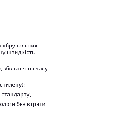
калібрувальних
ну швидкість
о, збільшення часу
етилену);
 стандарту;
вологи без втрати