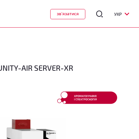
зв'язатися
УКР
 UNITY-AIR SERVER-XR