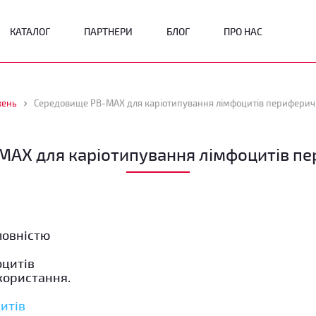
КАТАЛОГ
ПАРТНЕРИ
БЛОГ
ПРО НАС
жень
Середовище PB-MAX для каріотипування лімфоцитів периферичн
AX для каріотипування лімфоцитів пе
повністю
оцитів
користання.
итів