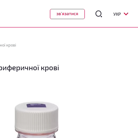
зв'язатися
УКР
ої крові
риферичної крові