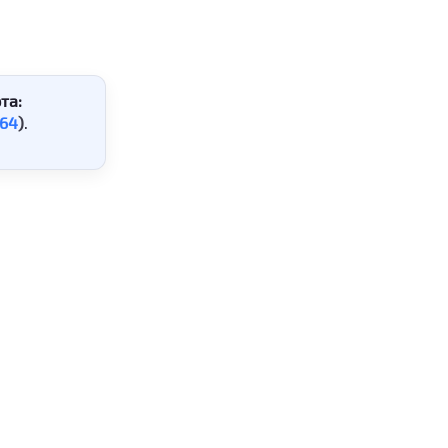
та:
64
)
.