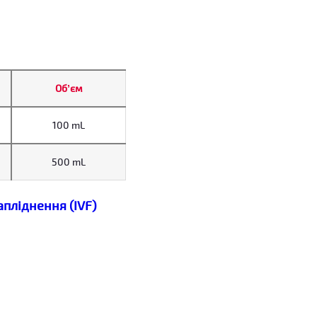
Об’єм
100 mL
500 mL
пліднення (IVF)