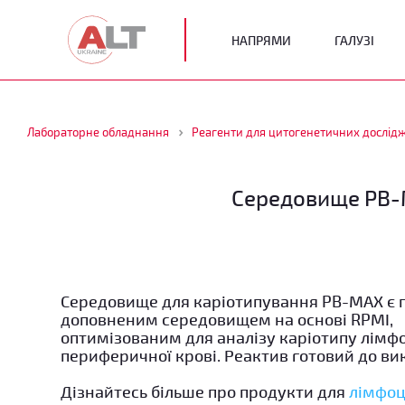
НАПРЯМИ
ГАЛУЗІ
Лабораторне обладнання
Реагенти для цитогенетичних дослід
Середовище PB-M
Середовище для каріотипування PB-MAX є 
доповненим середовищем на основі RPMI,
оптимізованим для аналізу каріотипу лімф
периферичної крові. Реактив готовий до ви
Дізнайтесь більше про продукти для
лімфоц