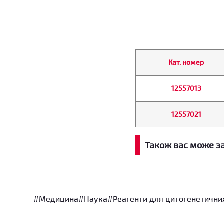
Кат. номер
12557013
12557021
Також вас може з
#Медицина
#Наука
#Реагенти для цитогенетични