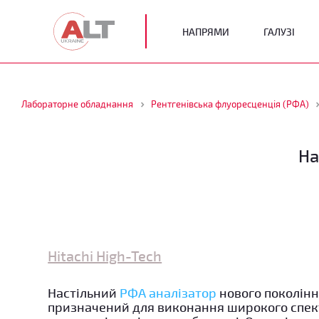
НАПРЯМИ
ГАЛУЗІ
Лабораторне обладнання
Рентгенівська флуоресценція (РФА)
На
Hitachi High-Tech
Настільний
РФА
аналізатор
нового поколінн
призначений для виконання широкого спек