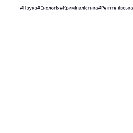
#Наука
#Екологія
#Криміналістика
#Рентгенівська