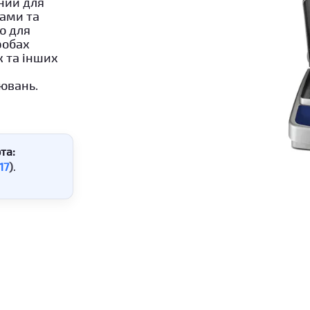
аний для
рами та
ю для
робах
к та інших
ювань.
та:
17
)
.