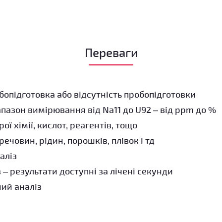
Переваги
опідготовка або відсутність пробопідготовки
апазон вимірювання від Na
11
до U
92
– від ppm до %
ої хімії, кислот, реагентів, тощо
речовин, рідин, порошків, плівок і тд
аліз
– результати доступні за лічені секунди
ний аналіз