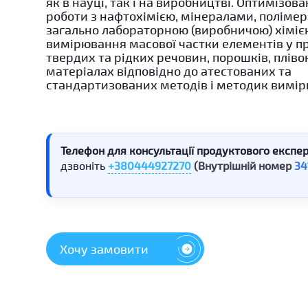
як в науці, так і на виробництві. Оптимізов
роботи з нафтохімією, мінералами, поліме
загально лабораторною (виробничою) хіміє
вимірювання масової частки елементів у п
твердих та рідких речовин, порошків, пліво
матеріалах відповідно до атестованих та
стандартизованих методів і методик вимір
Телефон для консультації продуктового експер
дзвоніть
+380444927270
(Внутрішній номер
34
Хочу замовити