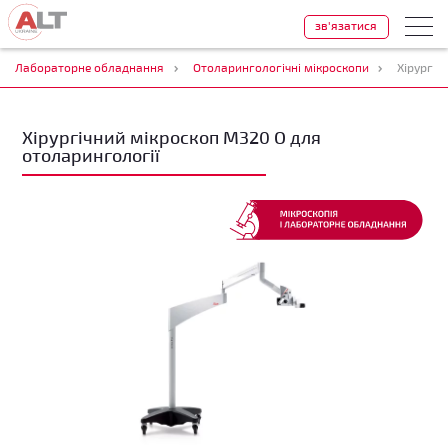
зв'язатися
Лабораторне обладнання
Отоларингологічні мікроскопи
Хірургіч
Хірургічний мікроскоп M320 O для
отоларингології