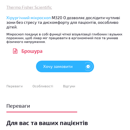
Thermo Fisher Scientific
Хірургічний мікроскоп
М320 О дозволяє дослідити чутливі
зони без стресу та дискомфорту для пацієнтів, оособливо
дітей.
Мікроскоп поєднує в собі функції чіткої візуалізації глибоких і вузьких
порожнин, щоб лікар міг працювати в ергономічній позі та уникав
фізичного напруження.
Брошура
Хочу замовити
Переваги
Особливості
Відгуки
Переваги
Для вас та ваших пацієнтів