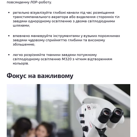
повсякденну ЛОР-роботу.
ретельно візуалізуйте глибокі канали під час розміщення
транстимпанального аератора або видалення сторонніх тіл
завдяки однорідному освітленню з двома світлодіодними
шляхами;
впевнено маневруйте інструментами у вузьких порожнинах
завдяки чудовому сприйняттю глибини та високому
збільшенню;
легко розрізняйте тканини завдяки потужному
світлодіодному освітленню M320 з чітким відтворенням
кольорів.
Фокус на важливому