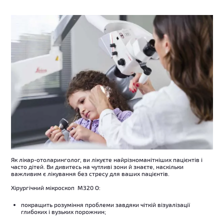
Як лікар-отоларинголог, ви лікуєте найрізноманітніших пацієнтів і
часто дітей. Ви дивитесь на чутливі зони й знаєте, наскільки
важливим є лікування без стресу для ваших пацієнтів.
Хірургічний мікроскоп М320 О:
покращить розуміння проблеми завдяки чіткій візуалізації
глибоких і вузьких порожнин;