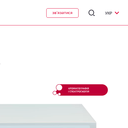
зв'язатися
УКР
S