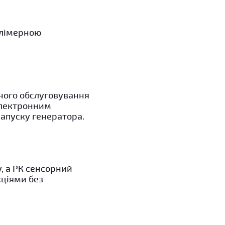
олімерною
чного обслуговування
електронним
запуску генератора.
, а РК сенсорний
кціями без