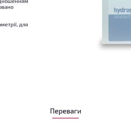
ідношенням
товано
метрії, для
Переваги