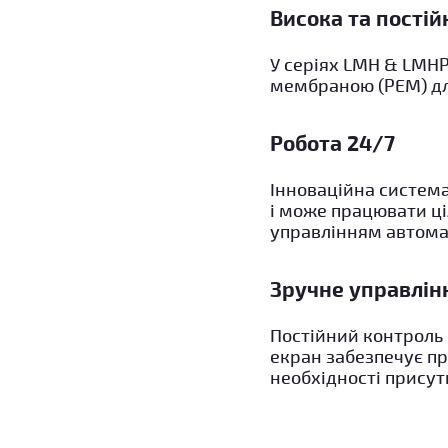
Висока та постій
У серіях LMH & LMH
мембраною (PEM) дл
Робота 24/7
Інноваційна система
і може працювати ц
управлінням автомат
Зручне управлін
Постійний контроль
екран забезпечує пр
необхідності присут