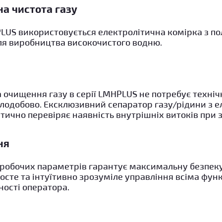
на чистота газу
PLUS використовується електролітична комірка з п
я виробництва високочистого водню.
 очищення газу в серії LMHPLUS не потребує техні
ілодобово. Ексклюзивний сепаратор газу/рідини з 
ично перевіряє наявність внутрішніх витоків при 
ня
 робочих параметрів гарантує максимальну безпеку
осте та інтуїтивно зрозуміле управління всіма фун
ності оператора.