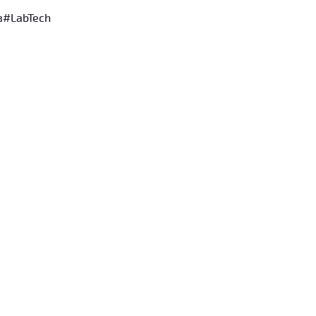
в
#LabTech