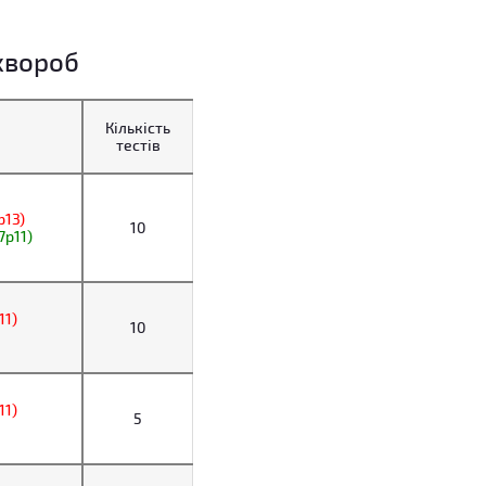
хвороб
Кількість
тестів
p13)
10
7p11)
11)
10
11)
5