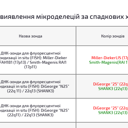
виявлення мікроделецій за спадкових 
Назва зонда
Колір зондів
ДНК-зонди для флуоресцентної
ридизації in situ (FISH): Miller-Dieker
Miller-DiekerLIS (17
FAH1B1 (17p13) / Smith-Magenis RAI1
Smith-Magenis(RAI 1
(17p11)
ДНК-зонди для флуоресцентної
DiGeorge “25” (22q
идизації in situ (FISH): DiGeorge “N25”
SHANK3 (22q13)
(22q 11) / 22q13 (SHANK3)
ДНК-зонди для флуоресцентної
DiGeorge “25” (22q
идизації in situ (FISH): DiGeorge “N25”
SHANK3 (22q13)
(22q11) / 22q13 (SHANK3)