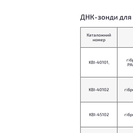
ДНК-зонди для 
Каталожний
номер
гіб
KBI-40101,
PA
KBI-40102
гібр
KBI-45102
гібр