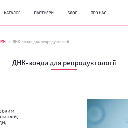
КАТАЛОГ
ПАРТНЕРИ
БЛОГ
ПРО НАС
FISH
ДНК-зонди для репродуктології
ДНК-зонди для репродуктології
ироким
омалій,
ди,