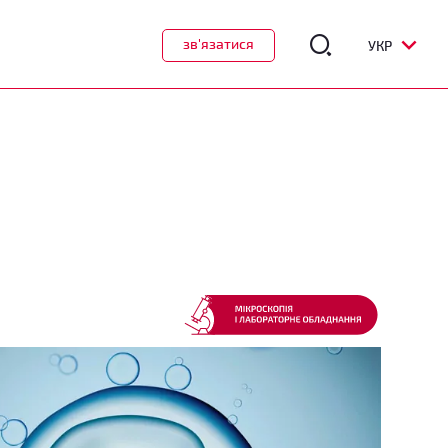
зв'язатися
УКР