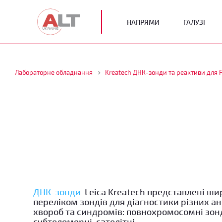
НАПРЯМИ
ГАЛУЗІ
Лабораторне обладнання
Kreatech ДНК-зонди та реактиви для 
ДНК-зонди
Leica Kreatech представлені ш
переліком зондів для діагностики різних ан
хвороб та синдромів: повнохромосомні зон
субтеломерні, сателітні.