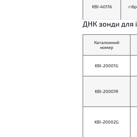
KBI-40116
гібр
ДНК зонди для 
Каталожний
номер
KBI-20001G
KBI-20001R
KBI-20002G