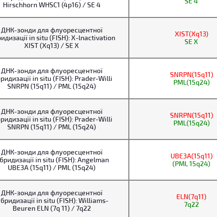
SE 4
Hirschhorn WHSC1 (4p16) / SE 4
ДНК-зонди для флуоресцентної
XIST(Xq13)
идизації in situ (FISH): X-lnactivation
SE X
XIST (Xq13) / SE X
ДНК-зонди для флуоресцентної
SNRPN(15q11)
ридизації in situ (FISH): Prader-Willi
PML(15q24)
SNRPN (15q11) / PML (15q24)
ДНК-зонди для флуоресцентної
SNRPN(15q11)
ридизації in situ (FISH): Prader-Willi
PML(15q24)
SNRPN (15q11) / PML (15q24)
ДНК-зонди для флуоресцентної
UBE3A(15q11)
ібридизації in situ (FISH): Angelman
(PML 15q24)
UBE3A (15q11) / PML (15q24)
ДНК-зонди для флуоресцентної
ELN(7q11)
ібридизації in situ (FISH): Williams-
7q22
Beuren ELN (7q 11) / 7q22