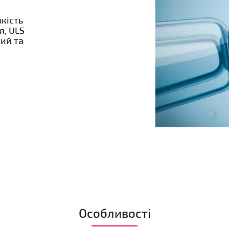
кість
я, ULS
кий та
Особливості