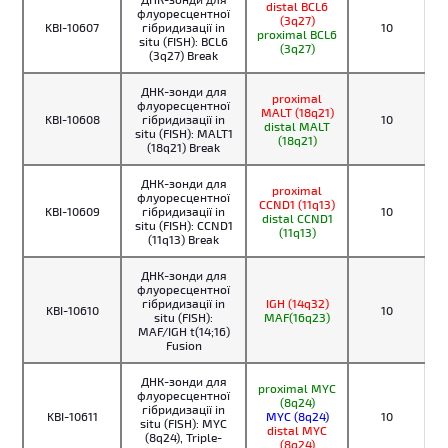
distal BCL6
флуоресцентної
(3q27)
KBI-10607
гібридизації in
10
proximal BCL6
situ (FISH): BCL6
(3q27)
(3q27) Break
ДНК-зонди для
proximal
флуоресцентної
MALT (18q21)
KBI-10608
гібридизації in
10
distal MALT
situ (FISH): MALT1
(18q21)
(18q21) Break
ДНК-зонди для
proximal
флуоресцентної
CCND1 (11q13)
KBI-10609
гібридизації in
10
distal CCND1
situ (FISH): CCND1
(11q13)
(11q13) Break
ДНК-зонди для
флуоресцентної
гібридизації in
IGH (14q32)
KBI-10610
10
situ (FISH):
MAF(16q23)
MAF/IGH t(14;16)
Fusion
ДНК-зонди для
proximal MYC
флуоресцентної
(8q24)
гібридизації in
KBI-10611
MYC (8q24)
10
situ (FISH): MYC
distal MYC
(8q24), Triple-
(8q24)