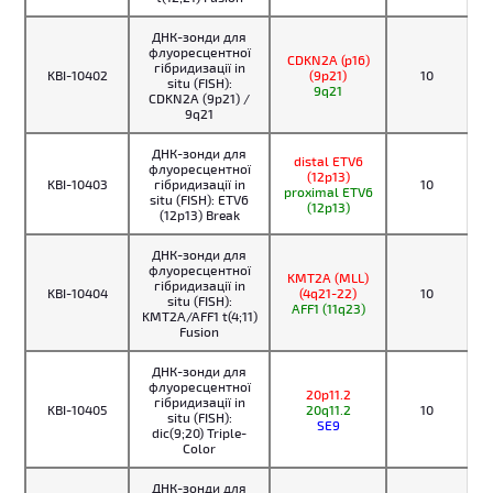
ДНК-зонди для
флуоресцентної
CDKN2A (p16)
гібридизації in
KBI-10402
(9p21)
10
situ (FISH):
9q21
CDKN2A (9p21) /
9q21
ДНК-зонди для
distal ETV6
флуоресцентної
(12p13)
KBI-10403
гібридизації in
10
proximal ETV6
situ (FISH): ETV6
(12p13)
(12p13) Break
ДНК-зонди для
флуоресцентної
KMT2A (MLL)
гібридизації in
KBI-10404
(4q21-22)
10
situ (FISH):
AFF1 (11q23)
KMT2A/AFF1 t(4;11)
Fusion
ДНК-зонди для
флуоресцентної
20p11.2
гібридизації in
KBI-10405
20q11.2
10
situ (FISH):
SE9
dic(9;20) Triple-
Color
ДНК-зонди для