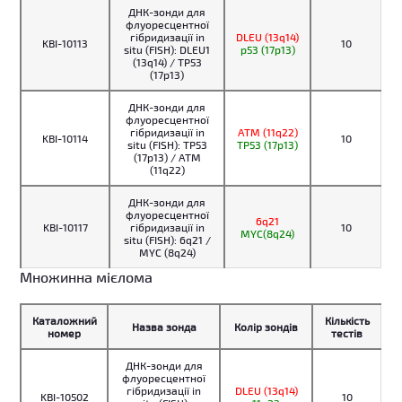
ДНК-зонди для
флуоресцентної
гібридизації in
DLEU (13q14)
KBI-10113
10
situ (FISH): DLEU1
p53 (17p13)
(13q14) / TP53
(17p13)
ДНК-зонди для
флуоресцентної
гібридизації in
ATM (11q22)
KBI-10114
10
situ (FISH): TP53
TP53 (17p13)
(17p13) / ATM
(11q22)
ДНК-зонди для
флуоресцентної
6q21
KBI-10117
гібридизації in
10
MYC(8q24)
situ (FISH): 6q21 /
MYC (8q24)
Множинна мієлома
Каталожний
Кількість
Назва зонда
Колір зондів
номер
тестів
ДНК-зонди для
флуоресцентної
гібридизації in
DLEU (13q14)
KBI-10502
10