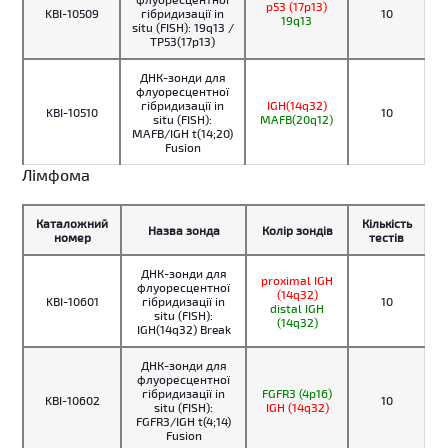
p53 (17p13)
KBI-10509
гібридизації in
10
19q13
situ (FISH): 19q13 /
TP53(17p13)
ДНК-зонди для
флуоресцентної
гібридизації in
IGH(14q32)
KBI-10510
10
situ (FISH):
MAFB(20q12)
MAFB/IGH t(14;20)
Fusion
Лімфома
Каталожний
Кількість
Назва зонда
Колір зондів
номер
тестів
ДНК-зонди для
proximal IGH
флуоресцентної
(14q32)
KBI-10601
гібридизації in
10
distal IGH
situ (FISH):
(14q32)
IGH(14q32) Break
ДНК-зонди для
флуоресцентної
гібридизації in
FGFR3 (4p16)
KBI-10602
10
situ (FISH):
IGH (14q32)
FGFR3/IGH t(4;14)
Fusion