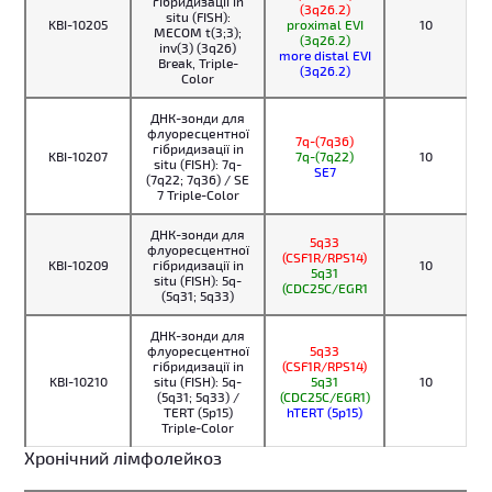
гібридизації in
(3q26.2)
situ (FISH):
KBI-10205
proximal EVI
10
MECOM t(3;3);
(3q26.2)
inv(3) (3q26)
more distal EVI
Break, Triple-
(3q26.2)
Color
ДНК-зонди для
флуоресцентної
7q-(7q36)
гібридизації in
KBI-10207
7q-(7q22)
10
situ (FISH): 7q-
SE7
(7q22; 7q36) / SE
7 Triple-Color
ДНК-зонди для
5q33
флуоресцентної
(CSF1R/RPS14)
KBI-10209
гібридизації in
10
5q31
situ (FISH): 5q-
(CDC25C/EGR1
(5q31; 5q33)
ДНК-зонди для
флуоресцентної
5q33
гібридизації in
(CSF1R/RPS14)
KBI-10210
situ (FISH): 5q-
5q31
10
(5q31; 5q33) /
(CDC25C/EGR1)
TERT (5p15)
hTERT (5p15)
Triple-Color
Хронічний лімфолейкоз