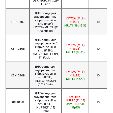
DEK/NUP214 t(6;9)
Fusion
ДНК-зонди для
флуоресцентної
КMT2A (MLL)
гібридизації in
KBI-10307
(11q23)
10
situ (FISH):
MLLT1 (19p13.3)
KMT2A/MLLT1 t(11
;19) Fusion
ДНК-зонди для
флуоресцентної
KMT2A (MLL)
гібридизації in
KBI-10308
(11q23)
10
situ (FISH):
MLLT3 (9p21)
KMT2A/MLLT3 t(9;
11) Fusion
ДНК-зонди для
флуоресцентної
KMT2A (MLL)
гібридизації in
KBI-10309
(11q23)
10
situ (FISH):
MLLT4 (6q27)
KMT2A/MLLT4
t(6;11) Fusion
ДНК-зонди для
флуоресцентної
proximal
гібридизації in
NUP98 (11p15)
KBI-10311
10
situ (FISH):
dstal NUP98
NUP98(11p15)
(11p15)
Break