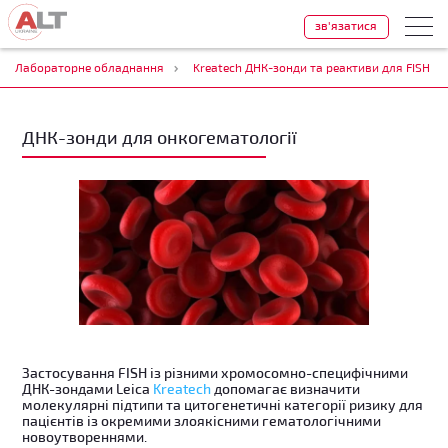
зв'язатися
Лабораторне обладнання
Kreatech ДНК-зонди та реактиви для FISH
ДНК-зонди для онкогематології
Застосування FISH із різними хромосомно-специфічними
ДНК-зондами Leica
Kreatech
допомагає визначити
молекулярні підтипи та цитогенетичні категорії ризику для
пацієнтів із окремими злоякісними гематологічними
новоутвореннями.