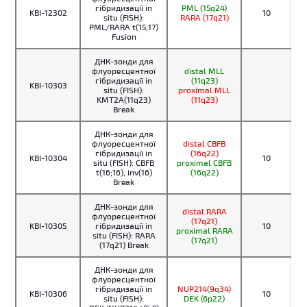
гібридизації in
PML (15q24)
KBI-12302
10
situ (FISH):
RARA (17q21)
PML/RARA t(15;17)
Fusion
ДНК-зонди для
флуоресцентної
distal MLL
гібридизації in
(11q23)
KBI-10303
situ (FISH):
proximal MLL
KMT2A(11q23)
(11q23)
Break
ДНК-зонди для
флуоресцентної
distal CBFB
гібридизації in
(16q22)
KBI-10304
10
situ (FISH): CBFB
proximal CBFB
t(16;16), inv(16)
(16q22)
Break
ДНК-зонди для
distal RARA
флуоресцентної
(17q21)
KBI-10305
гібридизації in
10
proximal RARA
situ (FISH): RARA
(17q21)
(17q21) Break
ДНК-зонди для
флуоресцентної
гібридизації in
NUP214(9q34)
KBI-10306
10
situ (FISH):
DEK (6p22)