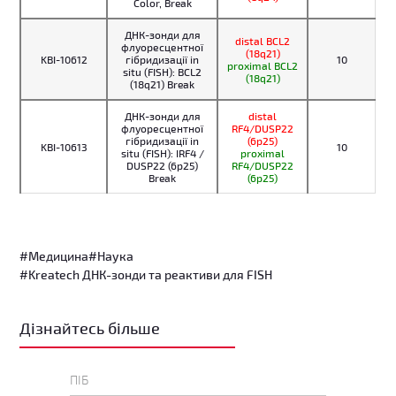
Color, Break
ДНК-зонди для
distal BCL2
флуоресцентної
(18q21)
KBI-10612
гібридизації in
10
proximal BCL2
situ (FISH): BCL2
(18q21)
(18q21) Break
ДНК-зонди для
distal
флуоресцентної
RF4/DUSP22
гібридизації in
(6p25)
KBI-10613
10
situ (FISH): IRF4 /
proximal
DUSP22 (6p25)
RF4/DUSP22
Break
(6p25)
#Медицина
#Наука
#Kreatech ДНК-зонди та реактиви для FISH
Дізнайтесь більше