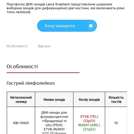
Портфоліо ДНК-зондів Leica Kreatech представлене широким
вибором зондів для диференційної діагностики, які включають різні
типи лейкозів.
Хочу замовити
Особливості
Відгуки
Особливості
Гострий лімфолейкоз
Каталожний
Кількість
Назва зонда
Колір зондів
номер
тестів
ДНК-зонди для
флуоресцентної
ETV6 (TEL)
гібридизації in
(12p13)
KBI-10401
10
situ (FISH):
RUNX1 (AML)
ETV6/RUNX1
(21q22)
t(12;21) Fusion