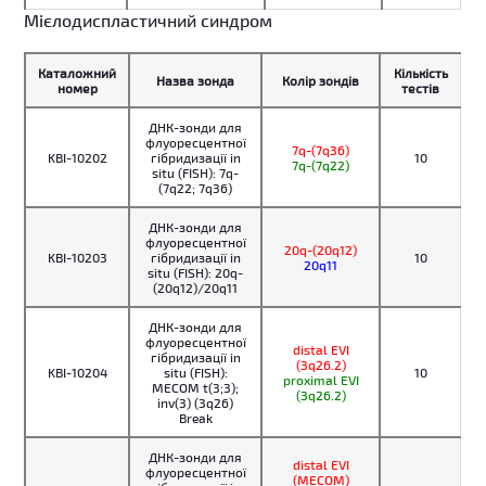
Мієлодиспластичний синдром
Каталожний
Кількість
Назва зонда
Колір зондів
номер
тестів
ДНК-зонди для
флуоресцентної
7q-(7q36)
KBI-10202
гібридизації in
10
7q-(7q22)
situ (FISH): 7q-
(7q22; 7q36)
ДНК-зонди для
флуоресцентної
20q-(20q12)
KBI-10203
гібридизації in
10
20q11
situ (FISH): 20q-
(20q12)/20q11
ДНК-зонди для
флуоресцентної
distal EVI
гібридизації in
(3q26.2)
KBI-10204
situ (FISH):
10
proximal EVI
MECOM t(3;3);
(3q26.2)
inv(3) (3q26)
Break
ДНК-зонди для
distal EVI
флуоресцентної
(MECOM)