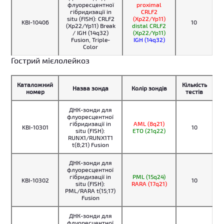
флуоресцентної
proximal
гібридизації in
CRLF2
situ (FISH): CRLF2
(Xp22/Yp11)
KBI-10406
10
(Xp22/Yp11) Break
distal CRLF2
/ IGH (14q32)
(Xp22/Yp11)
Fusion, Triple-
IGH (14q32)
Color
Гострий мієлолейкоз
Каталожний
Кількість
Назва зонда
Колір зондів
номер
тестів
ДНК-зонди для
флуоресцентної
гібридизації in
AML (8q21)
KBI-10301
10
situ (FISH):
ETO (21q22)
RUNX1/RUNX1T1
t(8;21) Fusion
ДНК-зонди для
флуоресцентної
гібридизації in
PML (15q24)
KBI-10302
10
situ (FISH):
RARA (17q21)
PML/RARA t(15;17)
Fusion
ДНК-зонди для
флуоресцентної