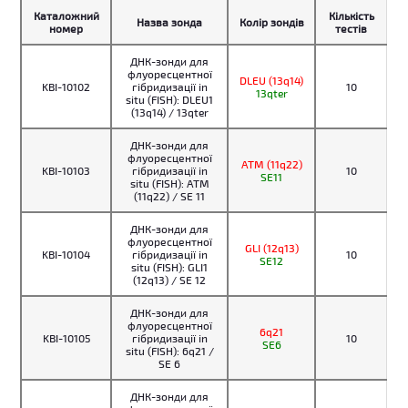
Каталожний
Кількість
Назва зонда
Колір зондів
номер
тестів
ДНК-зонди для
флуоресцентної
DLEU (13q14)
KBI-10102
гібридизації in
10
13qter
situ (FISH): DLEU1
(13q14) / 13qter
ДНК-зонди для
флуоресцентної
ATM (11q22)
KBI-10103
гібридизації in
10
SE11
situ (FISH): ATM
(11q22) / SE 11
ДНК-зонди для
флуоресцентної
GLI (12q13)
KBI-10104
гібридизації in
10
SE12
situ (FISH): GLI1
(12q13) / SE 12
ДНК-зонди для
флуоресцентної
6q21
KBI-10105
гібридизації in
10
SE6
situ (FISH): 6q21 /
SE 6
ДНК-зонди для