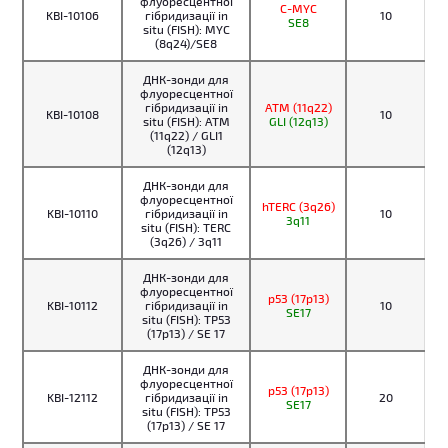
флуоресцентної
C-MYC
KBI-10106
гібридизації in
10
SE8
situ (FISH): MYC
(8q24)/SE8
ДНК-зонди для
флуоресцентної
гібридизації in
ATM (11q22)
KBI-10108
10
situ (FISH): ATM
GLI (12q13)
(11q22) / GLI1
(12q13)
ДНК-зонди для
флуоресцентної
hTERC (3q26)
KBI-10110
гібридизації in
10
3q11
situ (FISH): TERC
(3q26) / 3q11
ДНК-зонди для
флуоресцентної
p53 (17p13)
KBI-10112
гібридизації in
10
SE17
situ (FISH): TP53
(17p13) / SE 17
ДНК-зонди для
флуоресцентної
p53 (17p13)
KBI-12112
гібридизації in
20
SE17
situ (FISH): TP53
(17p13) / SE 17