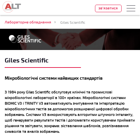
зв'язатися
Лабораторне обладнання
Giles Scientific
Giles Scientific
Мікробіологічні системи найвищих стандартів
З 1984 року Giles Scientific обслуговує клінічні та промислові
мікробіологічні лабораторії в 100+ країнах. Мікробіологічні системи
BIOMIC V3 і TRINITY V3 автоматизують зчитування та інтерпретацію
мікробіологічних тестів за допомогою розширеної цифрової обробки
зображень. Системи V3 використовують алгоритми штучного інтелекту,
щоб генерувати результати тестів і допомагати користувачам приймати
рішення та звітувати, зокрема: зіставлення шаблонів, розпізнавання
символів та аналіз зображень.