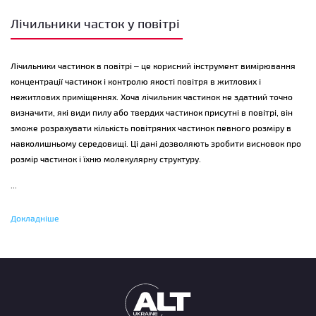
Лічильники часток у повітрі
Лічильники частинок в повітрі – це корисний інструмент вимірювання
концентрації частинок і контролю якості повітря в житлових і
нежитлових приміщеннях. Хоча лічильник частинок не здатний точно
визначити, які види пилу або твердих частинок присутні в повітрі, він
зможе розрахувати кількість повітряних частинок певного розміру в
навколишньому середовищі. Ці дані дозволяють зробити висновок про
розмір частинок і їхню молекулярну структуру.
...
Вплив вихлопних газів, диму, шкідливих забруднювачів і небезпечного
Докладніше
пилу в повітрі становить небезпеку для здоров’я. Крім того, низка
матеріалів в пилоподібному стані вибухонебезпечна. Горючий пил
становить серйозну загрозу безпеці працівників сільського
господарства, хімічного і фармацевтичного виробництва, а також
виробництва меблів і текстилю, електроенергії на викопному паливі,
індустрії переробки відходів, металообробки, адитивного виробництва