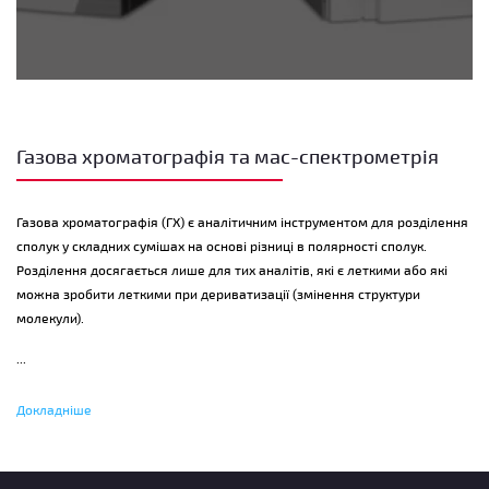
Газова хроматографія та мас-спектрометрія
Газова хроматографія
(ГХ) є аналітичним інструментом для розділення
сполук у складних сумішах на основі різниці в полярності сполук.
Розділення досягається лише для тих аналітів, які є леткими або які
можна зробити леткими при дериватизації (змінення структури
молекули).
...
Це один із широко поширених інструментів для розділення сполук
Докладніше
через його простоту, чутливість та ефективність. Принцип такого
розділення залежить від різниці поведінки аналіту між рухомою та
нерухомою фазами: зразок переноситься рухомим газовим потоком