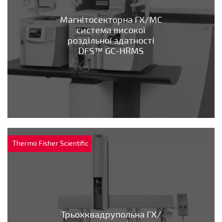
Магнітосекторна ГХ/МС
система високої
роздільної здатності
DFS™ GC-HRMS
Thermo Fisher Scientific
Трьохквадрупольна ГХ/