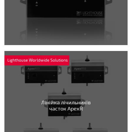
Lighthouse Worldwide Solutions
Лінійка лічильників
часток ApexR