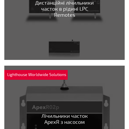
Дистанційні лічильники
часток в рідині LPC
Remotes
Lighthouse Worldwide Solutions
Лічильники часток
ApexR з насосом