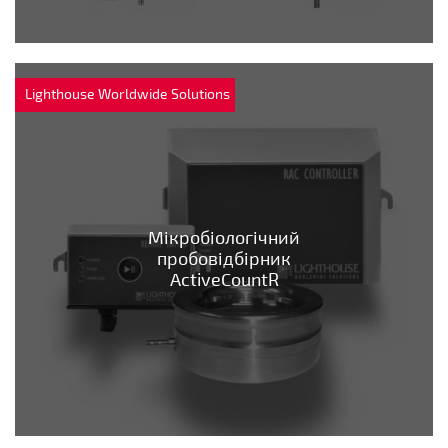
Lighthouse Worldwide Solutions
Мікробіологічний
пробовідбірник
ActiveCountR