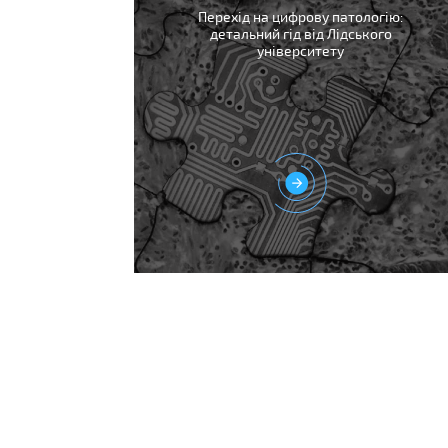
Перехід на цифрову патологію:
детальний гід від Лідського
університету