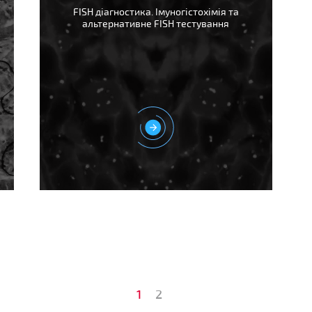
FISH діагностика. Імуногістохімія та
альтернативне FISH тестування
1
2