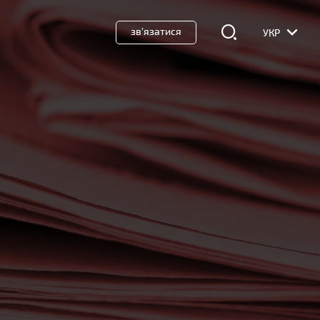
зв'язатися
УКР