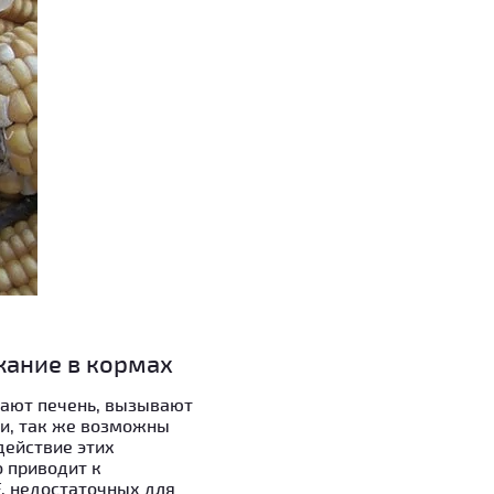
жание в кормах
жают печень, вызывают
и, так же возможны
действие этих
о приводит к
, недостаточных для