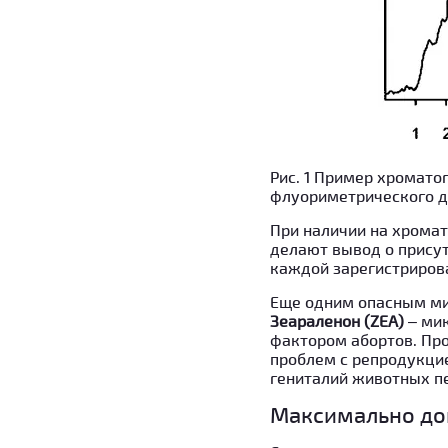
Рис. 1 Пример хромат
флуориметрического де
При наличии на хромат
делают вывод о присут
каждой зарегистриров
Еще одним опасным ми
Зеараленон (ZEA)
– мик
фактором абортов. Пр
проблем с репродукци
гениталий животных пе
Максимально до