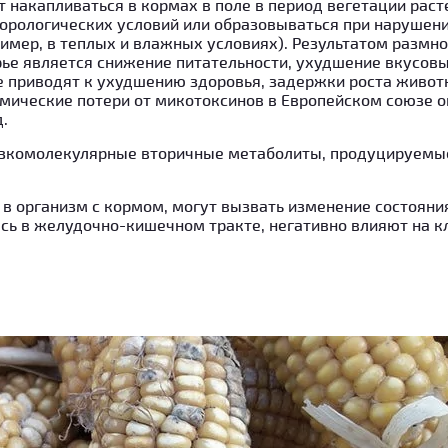
 накапливаться в кормах в поле в период вегетации раст
орологических условий или образовываться при нарушени
имер, в теплых и влажных условиях). Результатом разм
ье является снижение питательности, ухудшение вкусовы
е приводят к ухудшению здоровья, задержки роста живот
мические потери от микотоксинов в Европейском союзе 
.
зкомолекулярные вторичные метаболиты, продуцируемы
 в организм с кормом, могут вызвать изменение состоян
сь в желудочно-кишечном тракте, негативно влияют на кл