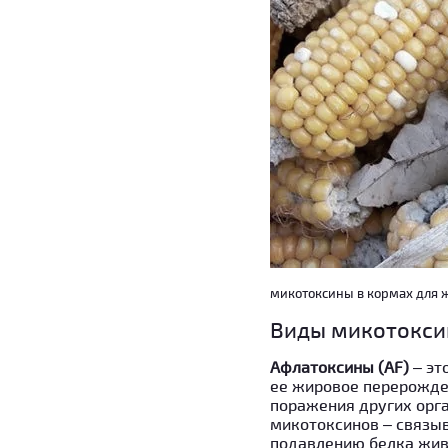
микотоксины в кормах для 
Виды микотокси
Афлатоксины (AF)
– эт
ее жировое перерожде
поражения других орга
микотоксинов – связыв
подавлению белка живо