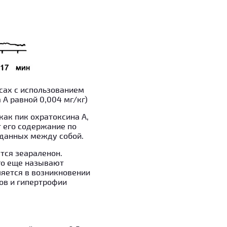
сах с использованием
 А равной 0,004 мг/кг)
ак пик охратоксина А,
 его содержание по
данных между собой.
тся зеараленон.
го еще называют
яется в возникновении
ов и гипертрофии