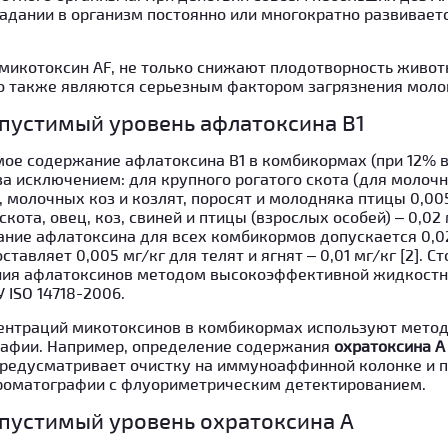
падании в организм постоянно или многократно развивает
 микотоксин AF, не только снижают плодотворность живот
о также являются серьезным фактором загрязнения моло
пустимый уровень афлатоксина В1
ое содержание афлатоксина В1 в комбикормах (при 12% 
 за исключением: для крупного рогатого скота (для молочн
, молочных коз и козлят, поросят и молодняка птицы 0,0
кота, овец, коз, свиней и птицы (взрослых особей) – 0,02 мг
ие афлатоксина для всех комбикормов допускается 0,02
авляет 0,005 мг/кг для телят и ягнят – 0,01 мг/кг [2]. Ст
ния афлатоксинов методом высокоэффективной жидкостн
 ISO 14718-2006.
ентраций микотоксинов в комбикормах используют мето
афии. Например, определение содержания
охратоксина А
 предусматривает очистку на иммуноаффинной колонке и 
оматографии с флуориметрическим детектированием.
пустимый уровень охратоксина А