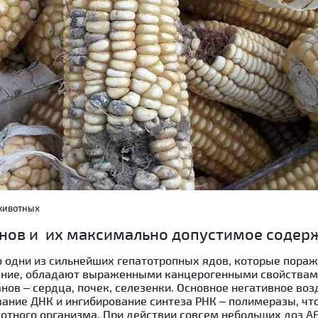
животных
нов и их максимально допустимое содер
о одни из сильнейших гепатотропных ядов, которые пора
ние, обладают выраженными канцерогенными свойствам
нов – сердца, почек, селезенки. Основное негативное воз
ание ДНК и ингибирование синтеза РНК – полимеразы, чт
тного организма. При действии совсем небольших доз AF