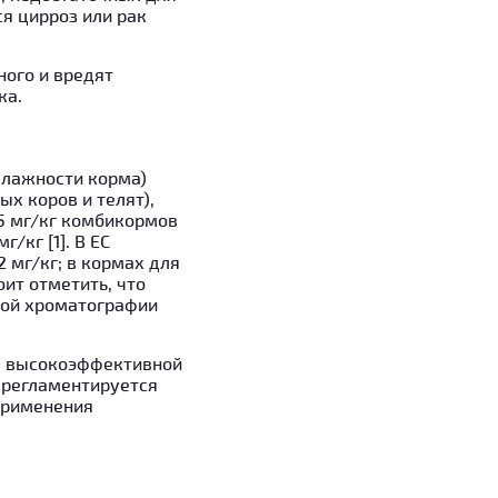
ся цирроз или рак
ного и вредят
ка.
влажности корма)
ых коров и телят),
05 мг/кг комбикормов
/кг [1]. В ЕС
 мг/кг; в кормах для
оит отметить, что
ой хроматографии
д высокоэффективной
регламентируется
применения