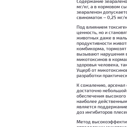
Содержание зеаралено
мг/кг, а в кормовом с
зеараленон допускается
свиноматок – 0,25 мг/кг
Под влиянием токсиге
ценность, но и станов
животных даже в малы
продуктивности живот
комбикорма, тормозят 
вызывают нарушения в 
микотоксинов в кормах
здоровья человека, та
Ущерб от микотоксинов
разработки практическ
К сожалению, арсенал 
достаточно небольшой 
обеспечения высокого
наиболее действенным
является поддержание
доз ингибиторов плесе
Метод высокоэффектив
определении микотокс