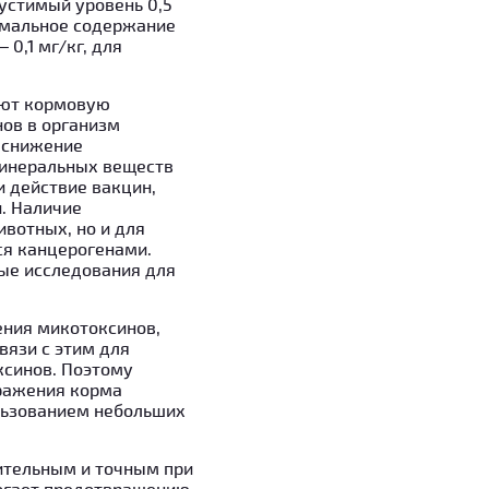
устимый уровень 0,5
симальное содержание
0,1 мг/кг, для
яют кормовую
нов в организм
 снижение
минеральных веществ
 действие вакцин,
. Наличие
вотных, но и для
ся канцерогенами.
ные исследования для
ения микотоксинов,
вязи с этим для
ксинов. Поэтому
ражения корма
льзованием небольших
ительным и точным при
могает предотвращению