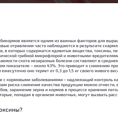
мбикормов является одним из важных факторов для выра
овые отравления часто наблюдаются в результате скарм
, в которых содержатся ядовитые вещества, токсины, пе
ической грибной микрофлорой и животными-вредителями.
аемости скота незаразные болезни составляют в среднем
ом показателе – около 43%. Это приводит к снижению пр
ежесуточно оно теряет от 0,3 до 1,5 кг своего живого вес
бе с кормовыми заболеваниями – надлежащий контроль к
ам риска снижения качества продукции можно отнести, 
бов, заражение зерна и кормов в процессе хранения пат
торые, попадая в организм животных, могут вызвать рас
токсины?