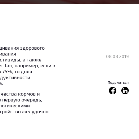
щивания здорового
ливания
08.08.2019
стициды, а также
 Так, например, если в
 75%, то доля
одуктивности
а.
Поделиться
ачества кормов и
в первую очередь,
ологическими
стройство желудочно-