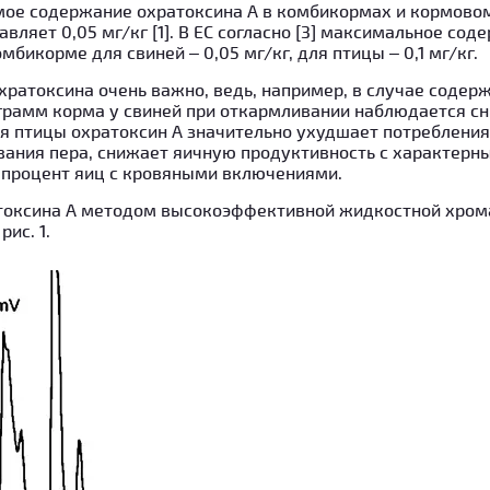
ое содержание охратоксина А в комбикормах и кормовом
вляет 0,05 мг/кг [1]. В ЕС согласно [3] максимальное со
омбикорме для свиней – 0,05 мг/кг, для птицы – 0,1 мг/кг.
хратоксина очень важно, ведь, например, в случае содерж
грамм корма у свиней при откармливании наблюдается сн
я птицы охратоксин А значительно ухудшает потребления
вания пера, снижает яичную продуктивность с характер
 процент яиц с кровяными включениями.
токсина А методом высокоэффективной жидкостной хром
ис. 1.