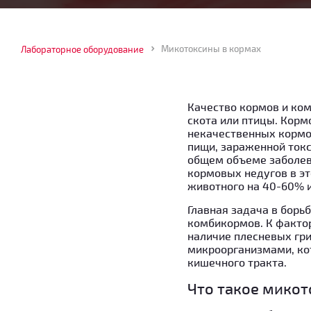
Микотоксины в кормах
Лабораторное оборудование
Качество кормов и ко
скота или птицы. Корм
некачественных кормов
пищи, зараженной токс
общем объеме заболев
кормовых недугов в эт
животного на 40-60% и 
Главная задача в борь
комбикормов. К фактор
наличие плесневых гри
микроорганизмами, ко
кишечного тракта.
Что такое мико