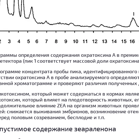
ограммы определения содержания охратоксина А в премик
тектора (пик 1 соответствует массовой доли охратоксина
ограмме концентрата пробы пика, идентифицированного к
ствии охратоксина А в пробе анализируемого определяют
анной хроматограмме и проверяют различия полученных 
котоксином, который может содержаться в кормах являе
отоксин, который влияет на плодотворность животных, е
одолжительное влияние ZEA на организм животных проявл
ей: снижается выживания эмбрионов, возникновение отек
ред половым созреванием, бесплодие и т.п.
пустимое содержание зеараленона