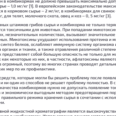
н в комбикормах не должно превышать максимально доп
ырье – 1,0 мг/кг [1]. В европейском законодательстве мак
 в кормовом сырье – 2 мг/кг, в комбикормах для свинок – 
, для телят, молочного скота, овец и коз – 0, 5 мг/кг [3].
нных штаммов грибов сырья и комбикорма не только тер
ятся токсичными для животных. При попадании микотокси
х, незначительных количествах, вызывают значительное
ных. Микотоксины ухудшают использования протеина и 
синтез белков, ослабляют иммунную систему организма и
органах и тканях, а также отравления различной степени
 представляет собой большую опасность не только для жи
к как некоторые из них, в частности, афлатоксины являют
 огромный, поэтому во многих странах проводят деталь
их мер по их профилактике.
средств, которые могли бы решить проблему после появл
и ни один из способов не решает проблему полностью. В с
 качества комбикормов нужно не допускать появление то
 и экономически выгодным методом предотвращения по
 правильного режима хранения сырья в сочетании с испо
ни.
ной жидкостной хроматографии является высокочувств
инов в комбикормах. Использование данного метода по