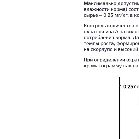
Максимально допустим
влажности корма) соста
сырье – 0,25 мг/кг; в к
Контроль количества о
охратоксина А на кило
потребления корма. Дл
темпы роста, формиро
на скорлупе и высокий
При определении охра
хроматограмму как на р