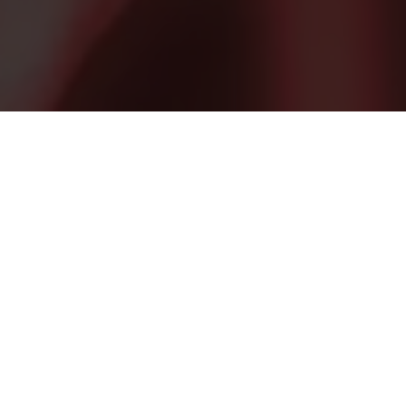
Поставляемые нами решения помогают предприятиям
агросектора наладить контроль качества производимой
продукции в соответствии с локальными и международными
стандартами, обеспечить продвижение продукции на
внешние рынки. Напрямую сотрудничаем с мировыми
лидерами по производству аналитического, контрольно-
измерительного оборудования и химии для лабораторий по
контролю качества агропродукции, что позволяет нам
предоставлять клиентам лучшие решения на выгодных
условиях.
Решения для отрасли
Аналитическое оборудование
Микроскопия