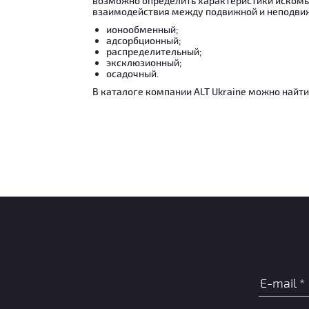
возможно определить характеристики искомы
взаимодействия между подвижной и неподвиж
ионообменный;
адсорбционный;
распределительный;
эксклюзионный;
осадочный.
В каталоге компании ALT Ukraine можно найти