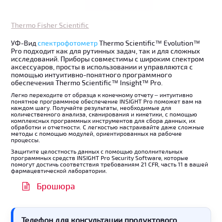
Thermo Fisher Scientific
УФ-Вид
спектрофотометр
Thermo Scientific™ Evolution™
Pro подходит как для рутинных задач, так и для сложных
исследований. Приборы совместимы с широким спектром
аксессуаров, просты в использовании и управляются с
помощью интуитивно-понятного программного
обеспечения Thermo Scientific™ Insight™ Pro.
Легко переходите от образца к конечному отчету – интуитивно
понятное программное обеспечение INSIGHT Pro поможет вам на
каждом шагу. Получайте результаты, необходимые для
количественного анализа, сканирования и кинетики, с помощью
комплексных программных инструментов для сбора данных, их
обработки и отчетности. С легкостью настраивайте даже сложные
методы с помощью модулей, ориентированных на рабочие
процессы.
Защитите целостность данных с помощью дополнительных
программных средств INSIGHT Pro Security Software, которые
помогут достичь соответствия требованиям 21 CFR, часть 11 в вашей
фармацевтической лаборатории.
Брошюра
Телефон для консультации продуктового