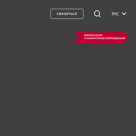
связаться
РУС