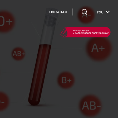
связаться
РУС