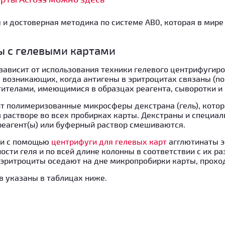
 и достоверная методика по системе АВ0, которая в мире
ы с гелевыми картами
зависит от использования техники гелевого центрифугир
 возникающих, когда антигены в эритроцитах связаны (п
ителами, имеющимися в образцах реагента, сыворотки и 
т полимеризованные микросферы декстрана (гель), кото
 растворе во всех пробирках карты. Декстраны и специа
еагент(ы) или буферный раствор смешиваются.
ии с помощью
центрифуги для гелевых карт
агглютинаты э
ости геля и по всей длине колонны в соответствии с их р
ритроциты оседают на дне микропробирки карты, проходя
в указаны в таблицах ниже.