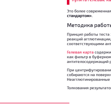
Это более современная
стандартом»
.
Методика работ
Принцип работы теста 
реакций агглютинации,
соответствующими ант
Гелевая карта
содержи
как фильтр в буферном
антителосодержащий р
При центрифугирован
собираются на поверхн
Неагглютинированные э
Толкования результато