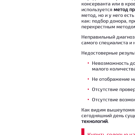
консерванта или в кро
используется
метод пр
метод, но и у него ес
как: подбор донора, п
перекрестным методом,
Неправильный диагноз,
самого специалиста и 
Недостоверные резуль
Невозможность до
малого количеств
Не отображение на
Отсутствие прове
Отсутствие возмо
Как видим вышеупомяну
сегодняшний день сущ
технологий
.
Купить гелевые к