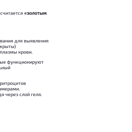
 считается
«золотым
ования для выявления
окрыты)
плазмы крови.
рые функционируют
льный
ритроцитов
азмерами.
 через слой геля.