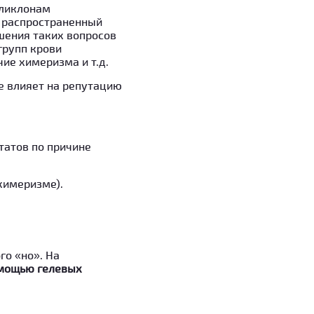
оликлонам
ь распространенный
ешения таких вопросов
групп крови
ие химеризма и т.д.
же влияет на репутацию
татов по причине
химеризме).
го «но». На
омощью гелевых