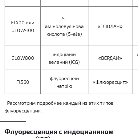
5-
Fl400 или
амінолевулінова
«ГЛІОЛАН»
GLOW400
кислота (5-ala)
індоціанін
GLOW800
«ВЕРДАЙ»
зелений (ICG)
флуоресцеїн
Fl560
«Флюоресцит»
натрію
Рассмотрим подробнее каждый из этих типов
флуоресценции.
Флуоресценция с индоцианином