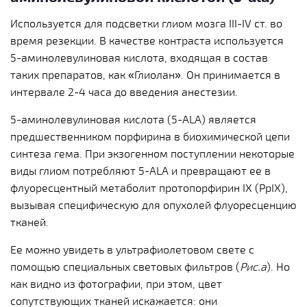
Используется для подсветки глиом мозга III-IV ст. во
время резекции. В качестве контраста используется
5-аминолевулиновая кислота, входящая в состав
таких препаратов, как «Глиолан». Он принимается в
интервале 2-4 часа до введения анестезии.
5-аминолевулиновая кислота (5-ALA) является
предшественником порфирина в биохимической цепи
синтеза гема. При экзогенном поступлении некоторые
виды глиом потребляют 5-ALA и превращают ее в
флуоресцентный метаболит протопорфирин IX (PpIX),
вызывая специфическую для опухолей флуоресценцию
тканей.
Ее можно увидеть в ультрафиолетовом свете с
помощью специальных световых фильтров (
Рис.а
). Но
как видно из фотографии, при этом, цвет
сопутствующих тканей искажается: они