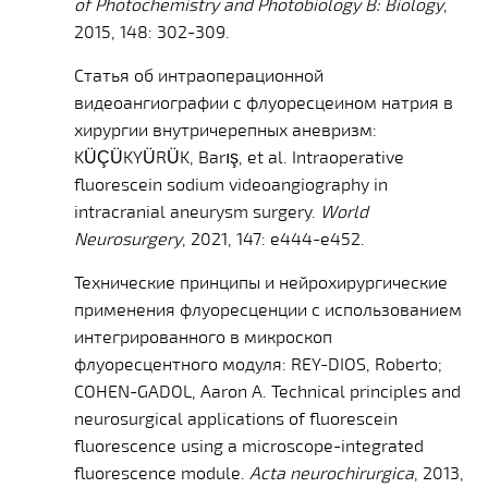
of Photochemistry and Photobiology B: Biology
,
2015, 148: 302-309.
Статья об интраоперационной
видеоангиографии с флуоресцеином натрия в
хирургии внутричерепных аневризм:
KÜÇÜKYÜRÜK, Barış, et al. Intraoperative
fluorescein sodium videoangiography in
intracranial aneurysm surgery.
World
Neurosurgery
, 2021, 147: e444-e452.
Технические принципы и нейрохирургические
применения флуоресценции с использованием
интегрированного в микроскоп
флуоресцентного модуля:
REY-DIOS, Roberto;
COHEN-GADOL, Aaron A. Technical principles and
neurosurgical applications of fluorescein
fluorescence using a microscope-integrated
fluorescence module.
Acta neurochirurgica
, 2013,