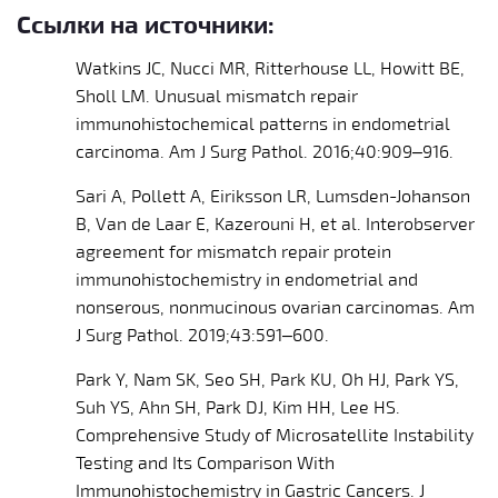
Ссылки на источники:
Watkins JC, Nucci MR, Ritterhouse LL, Howitt BE,
Sholl LM. Unusual mismatch repair
immunohistochemical patterns in endometrial
carcinoma. Am J Surg Pathol. 2016;40:909–916.
Sari A, Pollett A, Eiriksson LR, Lumsden-Johanson
B, Van de Laar E, Kazerouni H, et al. Interobserver
agreement for mismatch repair protein
immunohistochemistry in endometrial and
nonserous, nonmucinous ovarian carcinomas. Am
J Surg Pathol. 2019;43:591–600.
Park Y, Nam SK, Seo SH, Park KU, Oh HJ, Park YS,
Suh YS, Ahn SH, Park DJ, Kim HH, Lee HS.
Comprehensive Study of Microsatellite Instability
Testing and Its Comparison With
Immunohistochemistry in Gastric Cancers. J