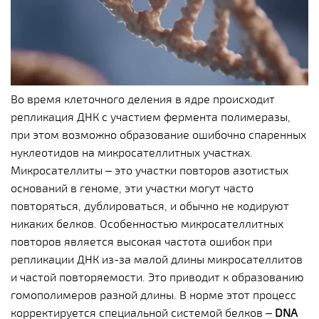
Во время клеточного деления в ядре происходит
репликация ДНК с участием фермента полимеразы,
при этом возможно образование ошибочно спаренных
нуклеотидов на микросателлитных участках.
Микросателлиты – это участки повторов азотистых
оснований в геноме, эти участки могут часто
повторяться, дублироваться, и обычно не кодируют
никаких белков. Особенностью микросателлитных
повторов является высокая частота ошибок при
репликации ДНК из-за малой длины микросателлитов
и частой повторяемости. Это приводит к образованию
гомополимеров разной длины. В норме этот процесс
корректируется специальной системой белков –
DNA