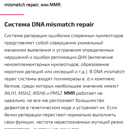
mismatch repair, или MMR.
Система DNA mismatch repair
Система репарации ошибочно спаренных нуклеотидов
представляет собой совершенно уникальный
механизм выявления и устранения определенных
нарушений и ошибок репликации ДНК (включение
некомплементарных нуклеотидов, образование
коротких делеций или инсерций и т.д.). В DNA mismatch
repair системы входят полимеразы e, d и комплекс
белков, среди которых наибольшее значение имеют
MLH1, MSH2, MSH6 и PMS2.
MMR
работает не
идеально, но все же распознает большинство
дефектов в генетическом коде и устраняет их. Если
белки репарации перестают нормально выполнять
свои функции, частота нераспознанных мутаций резко
возрастает – в сотни и тысячи раз.