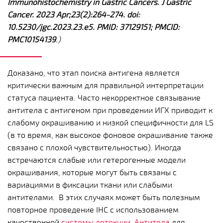
Immunohistochemistry in Gastric Cancers. J Gastric
Cancer. 2023 Apr;23(2):264-274. doi:
10.5230/jgc.2023.23.e5. PMID: 37129151; PMCID:
PMC10154139
.)
Доказано, что этап поиска антигена является
критически важным для правильной интерпретации
статуса пациента. Часто некорректное связывание
антитела с антигеном при проведении ИГХ приводит к
слабому окрашиванию и низкой специфичности для LS
(в то время, как высокое фоновое окрашивание также
связано с плохой чувствительностью).
Иногда
встречаются слабые или гетерогенные модели
окрашивания, которые могут быть связаны с
вариациями в фиксации ткани или слабыми
антителами. В этих случаях может быть полезным
повторное проведение IHC с использованием
качественной
системы детекции.
Антитела
для