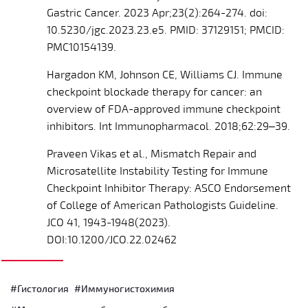
Gastric Cancer. 2023 Apr;23(2):264-274. doi:
10.5230/jgc.2023.23.e5. PMID: 37129151; PMCID:
PMC10154139.
Hargadon KM, Johnson CE, Williams CJ. Immune
checkpoint blockade therapy for cancer: an
overview of FDA-approved immune checkpoint
inhibitors. Int Immunopharmacol. 2018;62:29–39.
Praveen Vikas et al., Mismatch Repair and
Microsatellite Instability Testing for Immune
Checkpoint Inhibitor Therapy: ASCO Endorsement
of College of American Pathologists Guideline.
JCO 41, 1943-1948(2023).
DOI:10.1200/JCO.22.02462
#Гистология
#Иммуногистохимия