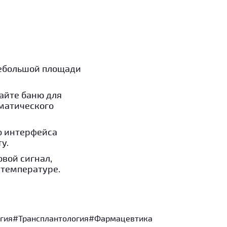
небольшой площади
айте баню для
матического
о интерфейса
у.
овой сигнал,
 температуре.
гия
#Трансплантология
#Фармацевтика