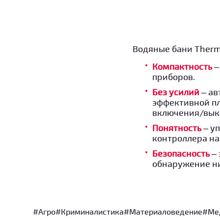
Водяные бани Thermo 
Компактность
–
приборов.
Без усилий
– ав
эффективной п
включения/вык
Понятность
– у
контроллера на
Безопасность
–
обнаружение ни
#Агро
#Криминалистика
#Материаловедение
#Ме