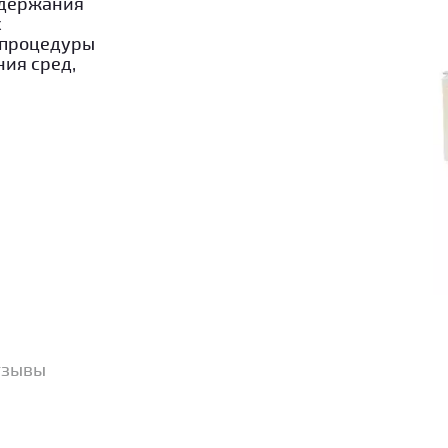
ддержания
х
 процедуры
ия сред,
тзывы