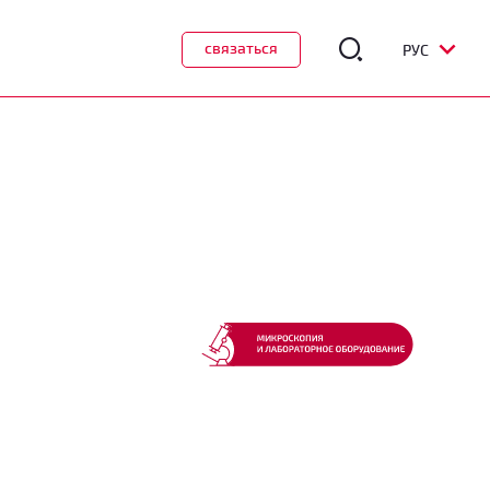
связаться
РУС