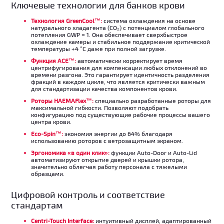
Ключевые технологии для банков крови
Технология GreenCool™:
система охлаждения на основе
натурального хладагента (CO₂) с потенциалом глобального
потепления GWP = 1. Она обеспечивает сверхбыстрое
охлаждение камеры и стабильное поддержание критической
температуры +4 °C даже при полной загрузке.
Функция ACE™:
автоматически корректирует время
центрифугирования для компенсации любых отклонений во
времени разгона. Это гарантирует идентичность разделения
фракций в каждом цикле, что является критически важным
для стандартизации качества компонентов крови.
Роторы HAEMAFlex™:
специально разработанные роторы для
максимальной гибкости. Позволяют подобрать
конфигурацию под существующие рабочие процессы вашего
центра крови.
Eco-Spin™:
экономия энергии до 64% благодаря
использованию роторов с ветрозащитным экраном.
Эргономика «в один клик»:
функции Auto-Door и Auto-Lid
автоматизируют открытие дверей и крышки ротора,
значительно облегчая работу персонала с тяжелыми
образцами.
Цифровой контроль и соответствие
стандартам
Centri-Touch Interface:
интуитивный дисплей, адаптированный