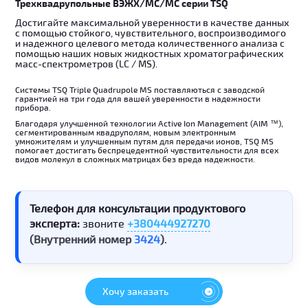
Трехквадрупольные ВЭЖХ/МС/МС серии TSQ
Достигайте максимальной уверенности в качестве данных
с помощью стойкого, чувствительного, воспроизводимого
и надежного целевого метода количественного анализа с
помощью наших новых жидкостных хроматографических
масс-спектрометров (LC / MS).
Системы TSQ Triple Quadrupole MS поставляються с заводской
гарантией на три года для вашей уверенности в надежности
прибора.
Благодаря улучшенной технологии Active Ion Management (AIM ™),
сегментированным квадруполям, новым электронным
умножителям и улучшенным путям для передачи ионов, TSQ MS
помогает достигать беспрецедентной чувствительности для всех
видов молекул в сложных матрицах без вреда надежности.
Телефон для консультации продуктового
эксперта:
звоните
+380444927270
(Внутренний номер
3424
)
.
Хочу заказать