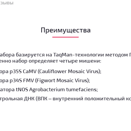
тзывы
Преимущества
абора базируется на TaqMan-технологии методом 
нно набор определяет четыре мишени:
ра p35S CaMV (Cauliflower Mosaic Virus);
ра p34S FMV (Figwort Mosaic Virus);
атора tNOS Аgrobacterium tumefaciens;
трольная ДНК (ВПК – внутренний положительный ко