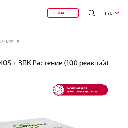
связаться
РУС
Тест-система ПЦР-РВ «Biocore ® ГМО-скрининг» p35S CaMV/p34S FMV/tNOS + ВПК Растение (100 реакций)
OS + ВПК Растение (100 реакций)