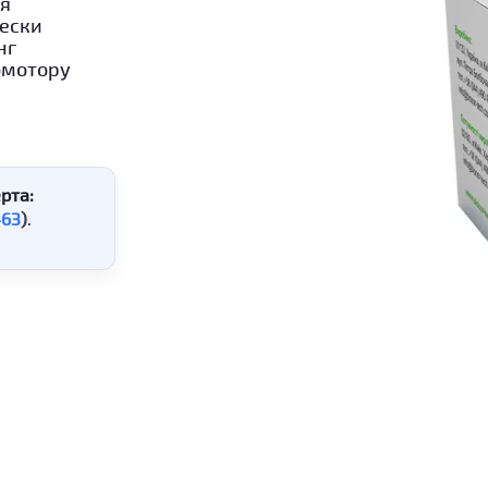
ля
чески
нг
омотору
рта:
463
)
.