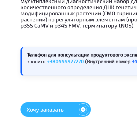
мультиплексный диагностический набор д
количественного определения ДНК генети
модифицированных растений (ГМО скрини
растений) по регуляторным элементам (пр
p35S CaMV и p34S FMV, терминатору tNOS).
Телефон для консультации продуктового экспе
звоните
+380444927270
(Внутренний номер
3
Хочу заказать