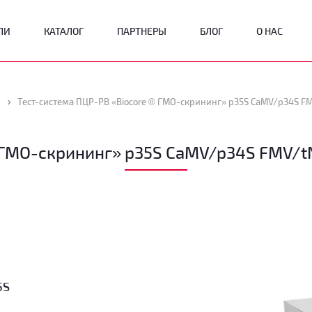
ЛИ
КАТАЛОГ
ПАРТНЕРЫ
БЛОГ
О НАС
О
 ГМО-скрининг» p35S CaMV/p34S FMV/tN
5S