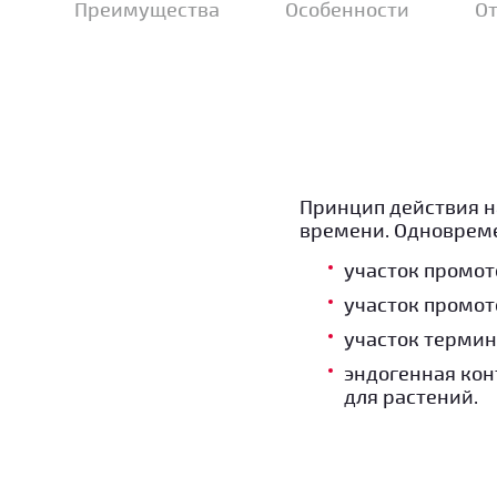
Преимущества
Особенности
О
Принцип действия н
времени. Одновреме
участок промото
участок промото
участок термин
эндогенная кон
для растений.