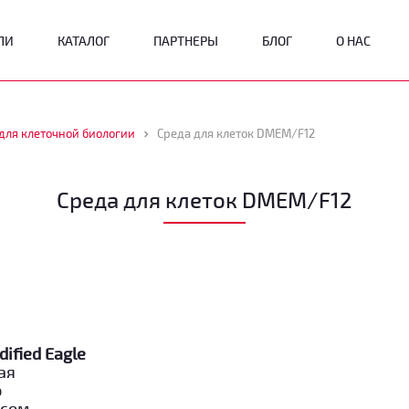
ЛИ
КАТАЛОГ
ПАРТНЕРЫ
БЛОГ
О НАС
для клеточной биологии
Среда для клеток DMEM/F12
Среда для клеток DMEM/F12
ified Eagle
ая
ю
нсом