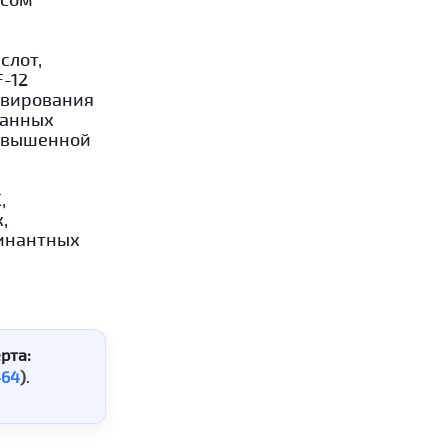
слот,
-12
ивирования
ванных
повышенной
,
,
бинантных
рта:
464
)
.