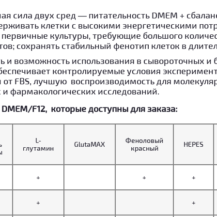
я сила двух сред — питательность DMEM + сбалан
ерживать клетки с высокими энергетическими пот
 первичные культуры, требующие большого количес
ов; сохранять стабильный фенотип клеток в длите
ь и возможность использования в сывороточных и
обеспечивает контролируемые условия эксперимен
 от FBS, лучшую воспроизводимость для молекуля
 и фармакологических исследований.
o DMEM/F12, которые доступны для заказа:
L-
Феноловый
ь
GlutaMAX
HEPES
глутамин
красный
ы
+
+
+
+
+