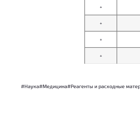
+
+
+
+
#Наука
#Медицина
#Реагенты и расходные матер