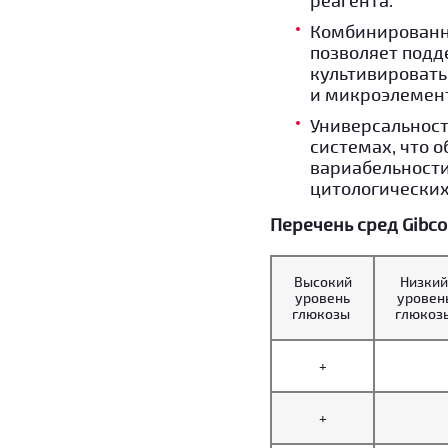
реагента.
Комбинированна
позволяет подд
культивировать
и микроэлемент
Универсальност
системах, что 
вариабельности
цитологических
Перечень сред Gibc
Высокий
Низкий
уровень
уровен
глюкозы
глюкоз
+
+