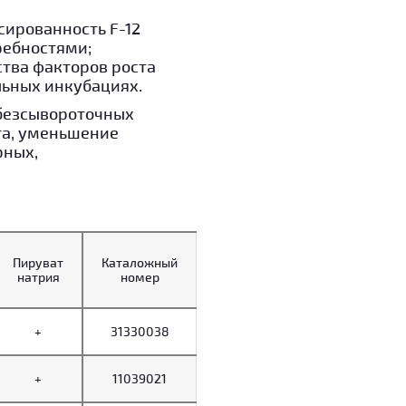
сированность F-12
ребностями;
тва факторов роста
льных инкубациях.
 безсывороточных
та, уменьшение
рных,
Пируват
Каталожный
натрия
номер
+
31330038
+
11039021