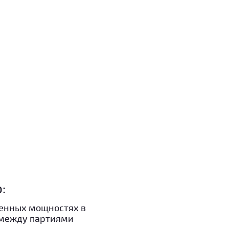
:
венных мощностях в
ь между партиями