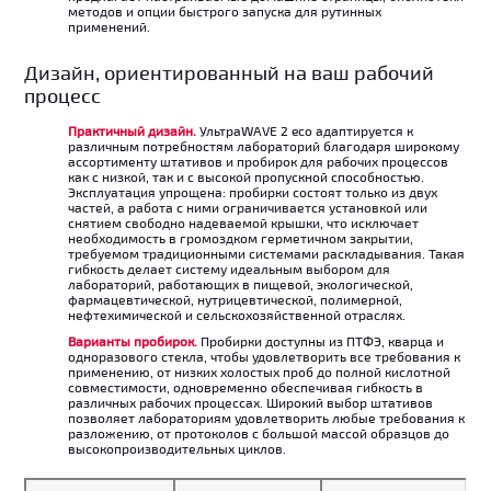
методов и опции быстрого запуска для рутинных
применений.
Дизайн, ориентированный на ваш рабочий
процесс
Практичный дизайн.
УльтраWAVE 2 eco адаптируется к
различным потребностям лабораторий благодаря широкому
ассортименту штативов и пробирок для рабочих процессов
как с низкой, так и с высокой пропускной способностью.
Эксплуатация упрощена: пробирки состоят только из двух
частей, а работа с ними ограничивается установкой или
снятием свободно надеваемой крышки, что исключает
необходимость в громоздком герметичном закрытии,
требуемом традиционными системами раскладывания. Такая
гибкость делает систему идеальным выбором для
лабораторий, работающих в пищевой, экологической,
фармацевтической, нутрицевтической, полимерной,
нефтехимической и сельскохозяйственной отраслях.
Варианты пробирок.
Пробирки доступны из ПТФЭ, кварца и
одноразового стекла, чтобы удовлетворить все требования к
применению, от низких холостых проб до полной кислотной
совместимости, одновременно обеспечивая гибкость в
различных рабочих процессах. Широкий выбор штативов
позволяет лабораториям удовлетворить любые требования к
разложению, от протоколов с большой массой образцов до
высокопроизводительных циклов.