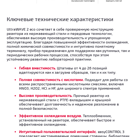
Ключевые технические характеристики
UltraWAVE 2 eco сочетает в себе проверенную конструкцию
реактора из нержавеющей стали и передовые технологии,
обеспечивая высокую производительность и упрощенную
эксплуатацию. Благодаря повышенной эффективности охлаждения,
полной химической совместимости и интуитивно понятному
терминалу, прибор предназначен для поддержки как рутинных, так и
периодических рабочих процессов, способствуя при этом
устойчивому развитию лабораторной практики.
Гибкая вместимость.
Штативы от 4 до 26 позиций
адаптируются как к загрузке образцов, так и к их типу.
Полная совместимость с кислотами.
Подходит для работы со
всеми распространенными кислотными смесями, включая
HNO3, H2O2, HCl и HF, для широкого спектра применений.
Высокая производительность.
Прочный реактор из
нержавеющей стали с PTFE-вкладышем и крышкой
обеспечивает долговечность и надежное разложение в
полной безопасности.
Эффективное охлаждение воздуха.
Теплообменник,
установленный на реакторе, обеспечивает быстрое и
эффективное охлаждение.
Интуитивный пользовательский интерфейс
. easyCONTROL 3
предлагает настраиваемые домашние страницы, библиотеки