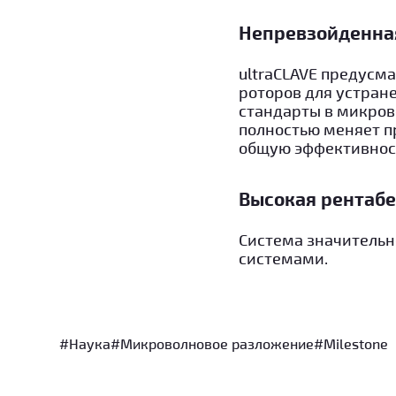
Непревзойденна
ultraCLAVE предусм
роторов для устран
стандарты в микров
полностью меняет п
общую эффективност
Высокая рентабе
Система значитель
системами.
#Наука
#Микроволновое разложение
#Milestone