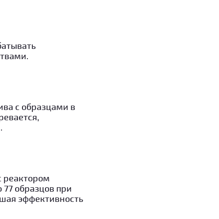
батывать
твами.
ва с образцами в
ревается,
.
с реактором
 77 образцов при
ышая эффективность