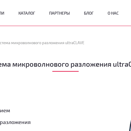
ЛИ
КАТАЛОГ
ПАРТНЕРЫ
БЛОГ
О НАС
стема микроволнового разложения ultraCLAVE
ема микроволнового разложения ultra
нием
 разложения