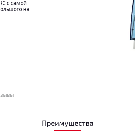
RC с самой
большого на
тзывы
Преимущества