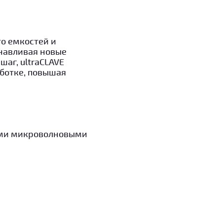
то емкостей и
анавливая новые
аг, ultraCLAVE
ботке, повышая
ыми микроволновыми