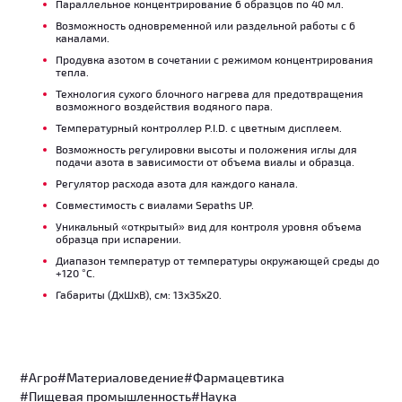
Параллельное концентрирование 6 образцов по 40 мл.
Возможность одновременной или раздельной работы с 6
каналами.
Продувка азотом в сочетании с режимом концентрирования
тепла.
Технология сухого блочного нагрева для предотвращения
возможного воздействия водяного пара.
Температурный контроллер P.I.D. с цветным дисплеем.
Возможность регулировки высоты и положения иглы для
подачи азота в зависимости от объема виалы и образца.
Регулятор расхода азота для каждого канала.
Совместимость с виалами Sepaths UP.
Уникальный «открытый» вид для контроля уровня объема
образца при испарении.
Диапазон температур от температуры окружающей среды до
+120 °C.
Габариты (ДxШxВ), см: 13x35x20.
#Агро
#Материаловедение
#Фармацевтика
#Пищевая промышленность
#Наука